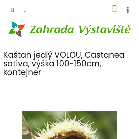
Přejít
NÁKUP
na
obsah
KOŠÍK
Kaštan jedlý VOLOU, Castanea
sativa, výška 100-150cm,
kontejner