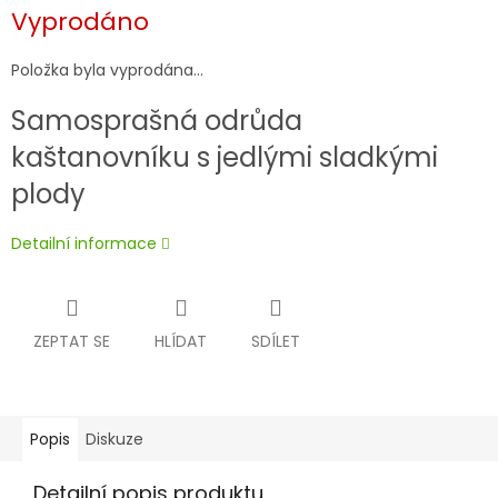
Měrná
Vyprodáno
cena:
Položka byla vyprodána…
Samosprašná odrůda
kaštanovníku s jedlými sladkými
plody
Detailní informace
ZEPTAT SE
HLÍDAT
SDÍLET
Popis
Diskuze
Detailní popis produktu