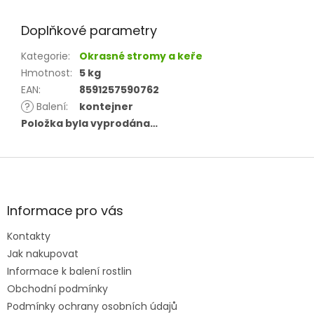
Doplňkové parametry
Kategorie
:
Okrasné stromy a keře
Hmotnost
:
5 kg
EAN
:
8591257590762
?
Balení
:
kontejner
Položka byla vyprodána…
Z
á
p
a
Informace pro vás
t
Kontakty
í
Jak nakupovat
Informace k balení rostlin
Obchodní podmínky
Podmínky ochrany osobních údajů