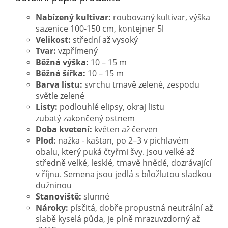
Nabízený kultivar:
roubovaný kultivar, výška
sazenice 100-150 cm, kontejner 5l
Velikost:
střední až
vysoký
Tvar:
vzpřímený
Běžná výška:
10 – 15 m
Běžná šířka:
10
– 15 m
Barva listu:
svrchu tmavě zelené, zespodu
světle zelené
Listy:
podlouhlé elipsy, okraj listu
zubatý zakončený ostnem
Doba kvetení:
květen až červen
Plod:
nažka - kaštan, po 2–3 v pichlavém
obalu, který puká čtyřmi švy. Jsou velké až
středně velké, lesklé, tmavě hnědé, dozrávající
v říjnu. Semena jsou jedlá s bíložlutou sladkou
dužninou
Stanoviště:
slunné
Nároky:
písčitá, dobře propustná neutrální až
slabě kyselá půda, je plně mrazuvzdorný až