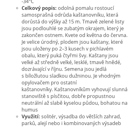
-34°C
Celkový popis:
odolná pomalu rostoucí
samosprašná odrůda kaštanovníku, která
dorůstá do výšky až 15 m. Tmavě zelené listy
jsou podlouhlé se zubatým okrajem, který je
zakončen ostnem. Kvete od května do června.
Je velice úrodný, plodem jsou kaštany, které
jsou uloženy po 2–3 kusech v pichlavém
obalu, který puká čtyřmi švy. Kaštany jsou
velké až středně velké, lesklé, tmavě hnědé,
dozrávající v říjnu. Semena jsou jedlá
s bíložlutou sladkou dužninou. Je vhodným
opylovačem pro ostatní
kaštanovníky. Kaštanovníkům vyhovují slunná
stanoviště s písčitou, dobře propustnou
neutrální až slabě kyselou půdou, bohatou na
humus
Využití:
solitér, výsadba do větších zahrad,
parků, alejí nebo i kombinovaných výsadeb