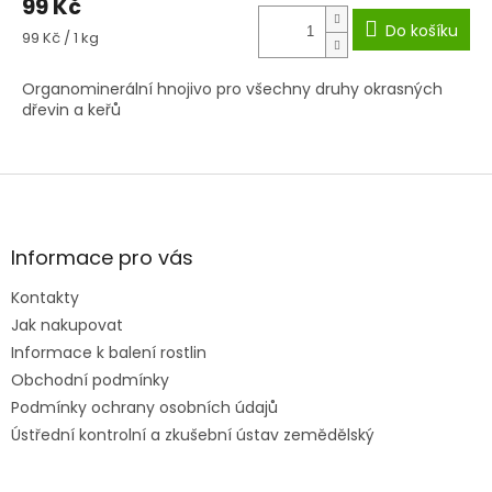
99 Kč
Do košíku
Měrná
99 Kč / 1 kg
cena:
Organominerální hnojivo pro všechny druhy okrasných
dřevin a keřů
Z
á
p
a
Informace pro vás
t
Kontakty
í
Jak nakupovat
Informace k balení rostlin
Obchodní podmínky
Podmínky ochrany osobních údajů
Ústřední kontrolní a zkušební ústav zemědělský