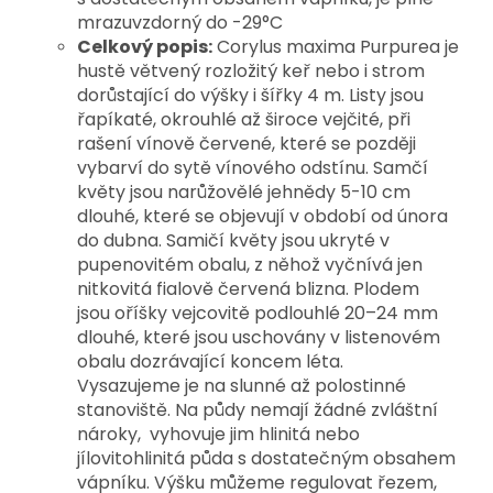
mrazuvzdorný do -29°C
Celkový popis:
Corylus maxima Purpurea je
hustě větvený rozložitý keř nebo i strom
dorůstající do výšky i šířky 4 m. Listy jsou
řapíkaté, okrouhlé až široce vejčité, při
rašení vínově červené, které se později
vybarví do sytě vínového odstínu.
Samčí
květy jsou narůžovělé jehnědy 5-10 cm
dlouhé, které se objevují v období od února
do dubna. Samičí květy jsou ukryté v
pupenovitém obalu, z něhož vyčnívá jen
nitkovitá fialově červená blizna
. Plodem
jsou
oříšky vejcovitě podlouhlé 20–24 mm
dlouhé, které jsou uschovány v listenovém
obalu
dozrávající koncem léta.
Vysazujeme je na slunné až polostinné
stanoviště. Na půdy nemají žádné zvláštní
nároky, vyhovuje jim hlinitá nebo
jílovitohlinitá půda s dostatečným obsahem
vápníku. Výšku můžeme regulovat řezem,