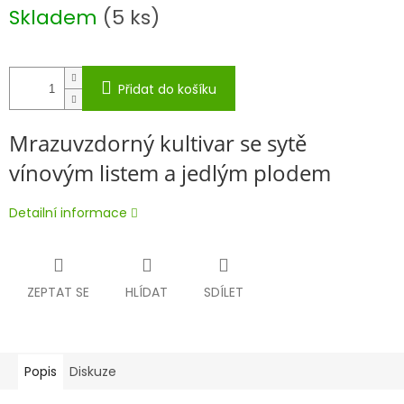
Měrná
Skladem
(5 ks)
cena:
Přidat do košíku
Mrazuvzdorný kultivar se sytě
vínovým listem a jedlým plodem
Detailní informace
ZEPTAT SE
HLÍDAT
SDÍLET
Popis
Diskuze