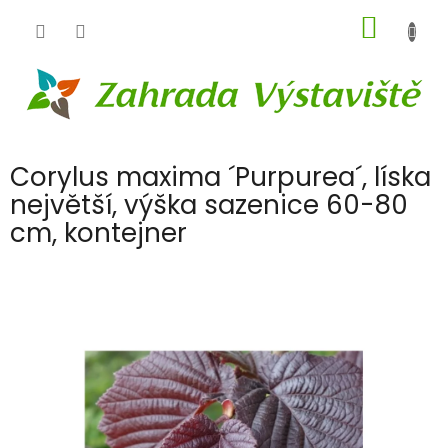
Přejít
NÁKUP
na
obsah
KOŠÍK
Corylus maxima ´Purpurea´, líska
největší, výška sazenice 60-80
cm, kontejner