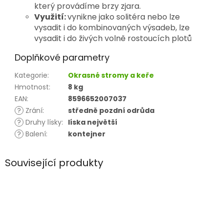
který provádíme brzy zjara.
Využití:
vynikne jako solitéra nebo lze
vysadit i do kombinovaných výsadeb, lze
vysadit i do živých volně rostoucích plotů
Doplňkové parametry
Kategorie
:
Okrasné stromy a keře
Hmotnost
:
8 kg
EAN
:
8596652007037
?
Zrání
:
středně pozdní odrůda
?
Druhy lísky
:
líska největší
?
Balení
:
kontejner
Související produkty