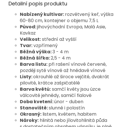
Detailní popis produktu
Nabízený kultivar:
rozvětvený keř, výška
60-80 cm, kontejner o objemu 7,5 L
Původ:
jihovýchodní Evropa, Malá Asie,
Kavkaz
Velikost:
střední až vyšší
Tvar:
vzpřímený
Běžná výška:
3 - 4 m
Běžná šířka:
2,5 - 4 m
Barva listu:
při
rašení vínově červené,
později sytě vínové až hnědavě vínové
Listy:
okrouhlé až široce vejčité,
dvakrát
pilovité, krátce zašpičatělé
Barva květů:
samčí květy jsou úzce
válcovité jehnědy, samičí fialové
Doba kvetení:
únor - duben
Stanoviště:
slunné i polostín
Okrasný:
listem, květem, habitem
Nároky:
hlinitá nebo jílovitohlinitá půda
s dostatečným obsahem vápníku, je plně