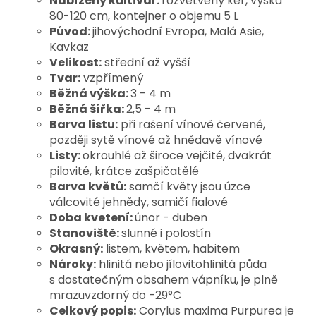
Nabízený kultivar:
rozvětvený keř, výška
80-120 cm, kontejner o objemu 5 L
Původ:
jihovýchodní Evropa, Malá Asie,
Kavkaz
Velikost:
střední až vyšší
Tvar:
vzpřímený
Běžná výška:
3 - 4 m
Běžná šířka:
2,5 - 4 m
Barva listu:
při
rašení vínově červené,
později sytě vínové až hnědavě vínové
Listy:
okrouhlé až široce vejčité,
dvakrát
pilovité, krátce zašpičatělé
Barva květů:
samčí květy jsou úzce
válcovité jehnědy, samičí fialové
Doba kvetení:
únor - duben
Stanoviště:
slunné i polostín
Okrasný:
listem, květem, habitem
Nároky:
hlinitá nebo jílovitohlinitá půda
s dostatečným obsahem vápníku, je plně
mrazuvzdorný do -29°C
Celkový popis:
Corylus maxima Purpurea je