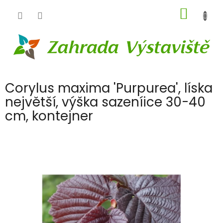
Přejít
NÁKUP
na
obsah
KOŠÍK
Corylus maxima 'Purpurea', líska
největší, výška sazeníice 30-40
cm, kontejner