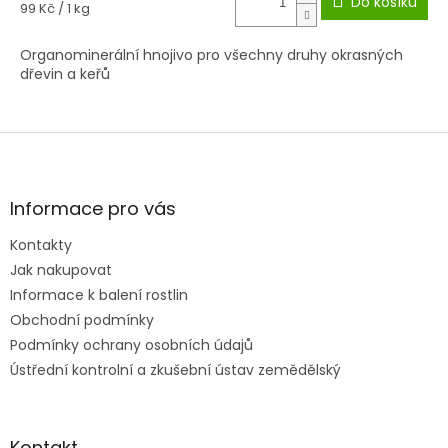
Do košíku
Měrná
99 Kč / 1 kg
cena:
Organominerální hnojivo pro všechny druhy okrasných
dřevin a keřů
Z
á
p
a
Informace pro vás
t
Kontakty
í
Jak nakupovat
Informace k balení rostlin
Obchodní podmínky
Podmínky ochrany osobních údajů
Ústřední kontrolní a zkušební ústav zemědělský
Kontakt