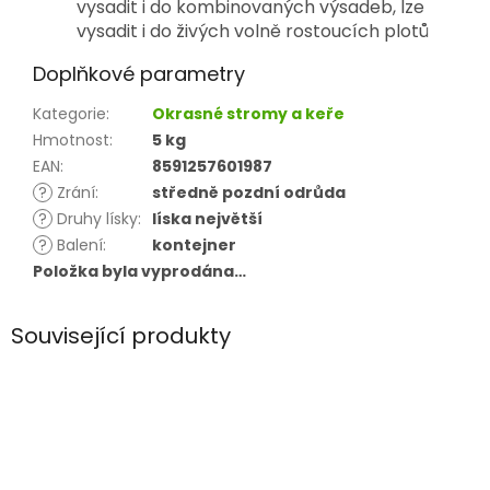
vysadit i do kombinovaných výsadeb, lze
vysadit i do živých volně rostoucích plotů
Doplňkové parametry
Kategorie
:
Okrasné stromy a keře
Hmotnost
:
5 kg
EAN
:
8591257601987
?
Zrání
:
středně pozdní odrůda
?
Druhy lísky
:
líska největší
?
Balení
:
kontejner
Položka byla vyprodána…
Související produkty