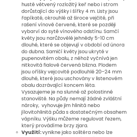
hustě větvený rozložitý keř nebo i strom
dorůstající do výšky i šířky 4 m. Listy jsou
řapíkaté, okrouhlé až široce vejčité, při
rašení vínově červené, které se později
vybarví do sytě vínového odstínu.
Samčí
květy jsou narůžovělé jehnědy 5-10 cm
dlouhé, které se objevují v období od února
do dubna. Samičí květy jsou ukryté v
pupenovitém obalu, z něhož vyčnívá jen
nitkovitá fialově červená blizna
. Plodem
jsou
oříšky vejcovitě podlouhlé 20–24 mm
dlouhé, které jsou uschovány v listenovém
obalu
dozrávající koncem léta.
Vysazujeme je na slunné až polostinné
stanoviště. Na půdy nemají žádné zvláštní
nároky, vyhovuje jim hlinitá nebo
jílovitohlinitá půda s dostatečným obsahem
vápníku. Výšku můžeme regulovat řezem,
který provádíme brzy zjara.
Využití:
vynikne jako solitéra nebo lze