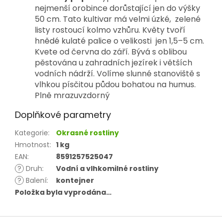
nejmenší orobince
dorůstající jen do výšky
50 cm. Tato kultivar má velmi úzké, zelené
listy rostoucí kolmo vzhůru. Květy tvoří
hnědé kulaté palice o velikosti jen 1,5–5 cm.
Kvete od června do září.
Bývá s oblibou
pěstována u zahradních jezírek i větších
vodních nádrží. Volíme slunné stanoviště s
vlhkou písčitou půdou bohatou na humus.
Plně mrazuvzdorný
Doplňkové parametry
Kategorie
:
Okrasné rostliny
Hmotnost
:
1 kg
EAN
:
8591257525047
?
Druh
:
Vodní a vlhkomilné rostliny
?
Balení
:
kontejner
Položka byla vyprodána…
Z