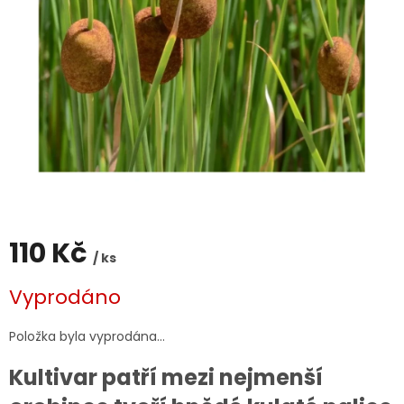
110 Kč
/ ks
Měrná
Vyprodáno
cena:
Položka byla vyprodána…
Kultivar patří mezi nejmenší