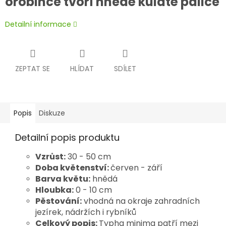
orobince tvoří hnědé kulaté palice
Detailní informace
ZEPTAT SE
HLÍDAT
SDÍLET
Popis
Diskuze
Detailní popis produktu
Vzrůst:
30 - 50 cm
Doba květenství:
červen - září
Barva květu:
hnědá
Hloubka:
0 - 10 cm
Pěstování:
vhodná na okraje zahradních
jezírek, nádržích i rybníků
Celkový popis:
Typha minima patří mezi