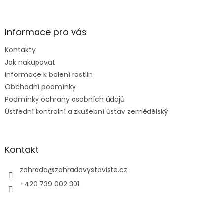
á
p
a
Informace pro vás
t
Kontakty
í
Jak nakupovat
Informace k balení rostlin
Obchodní podmínky
Podmínky ochrany osobních údajů
Ústřední kontrolní a zkušební ústav zemědělský
Kontakt
zahrada
@
zahradavystaviste.cz
+420 739 002 391