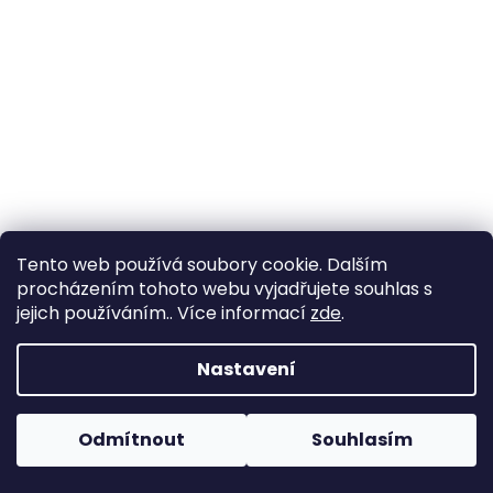
Tento web používá soubory cookie. Dalším
procházením tohoto webu vyjadřujete souhlas s
jejich používáním.. Více informací
zde
.
Vytvořil Shoptet
Nastavení
Copyright 2026
Zahrada Výstaviště
. Všechna práva
Odmítnout
Souhlasím
vyhrazena.
Upravit nastavení cookies