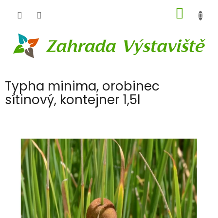
Přejít
NÁKUP
na
obsah
KOŠÍK
Typha minima, orobinec
sítinový, kontejner 1,5l