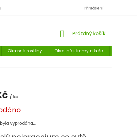
N
OBCHODNÍ PODMÍNKY
PODMÍNKY OCHRANY OSOBNÍCH Ú
Přihlášení
NÁKUPNÍ
Prázdný košík
KOŠÍK
Okrasné rostliny
Okrasné stromy a keře
Listnaté 
Kč
/ ks
odáno
 byla vyprodána…