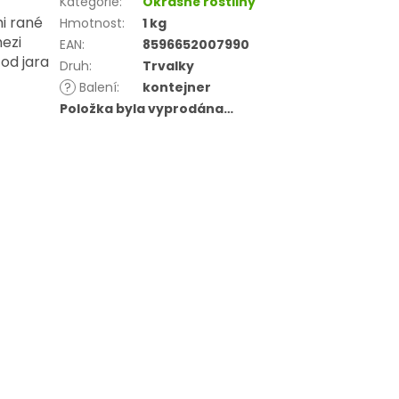
Kategorie
:
Okrasné rostliny
i rané
Hmotnost
:
1 kg
ezi
EAN
:
8596652007990
od jara
Druh
:
Trvalky
?
Balení
:
kontejner
Položka byla vyprodána…