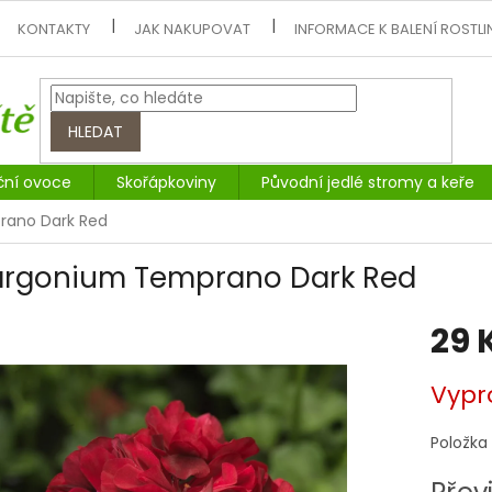
KONTAKTY
JAK NAKUPOVAT
INFORMACE K BALENÍ ROSTLI
HLEDAT
ční ovoce
Skořápkoviny
Původní jedlé stromy a keře
rano Dark Red
argonium Temprano Dark Red
29 
Měrná
Vypr
cena:
Položka