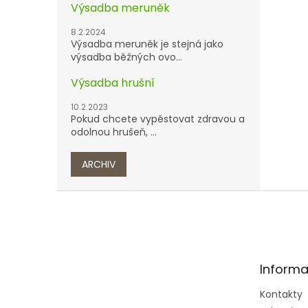
Výsadba meruněk
8.2.2024
Výsadba meruněk je stejná jako
výsadba běžných ovo...
Výsadba hrušní
10.2.2023
Pokud chcete vypěstovat zdravou a
odolnou hrušeň, ...
ARCHIV
Z
á
p
a
t
Informa
í
Kontakty