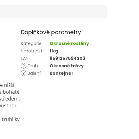
Doplňkové parametry
Kategorie
:
Okrasné rostliny
Hmotnost
:
1 kg
EAN
:
8591257594203
?
Druh
:
Okrasné trávy
?
Balení
:
kontejner
e nižší
e bohatě
 středem.
opustnou
 truhlíky