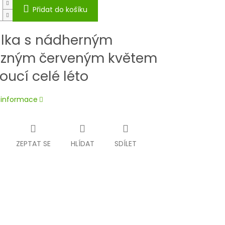
Přidat do košíku
alka s nádherným
azným červeným květem
oucí celé léto
í informace
ZEPTAT SE
HLÍDAT
SDÍLET