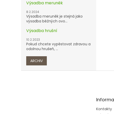
Výsadba meruněk
8.2.2024
Výsadba meruněk je stejná jako
výsadba běžných ovo...
Výsadba hrušní
10.2.2023
Pokud chcete vypěstovat zdravou a
odolnou hrušeň, ...
ARCHIV
Z
á
p
a
t
Informa
í
Kontakty