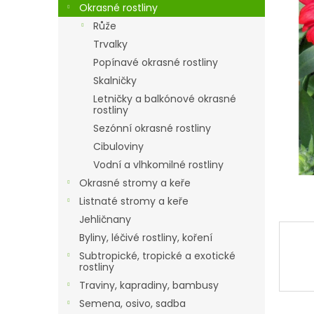
a
Okrasné rostliny
n
Růže
e
Trvalky
l
Popínavé okrasné rostliny
Skalničky
Letničky a balkónové okrasné
rostliny
Sezónní okrasné rostliny
Cibuloviny
Vodní a vlhkomilné rostliny
Okrasné stromy a keře
Listnaté stromy a keře
Jehličnany
Byliny, léčivé rostliny, koření
Subtropické, tropické a exotické
rostliny
Traviny, kapradiny, bambusy
Semena, osivo, sadba