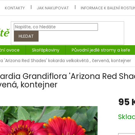
KONTAKTY
JAK NAKUPOVAT
INFORMACE K BALENÍ ROSTLI
HLEDAT
ční ovoce
Skořápkoviny
Původní jedlé stromy a keře
ra 'Arizona Red Shades' kokarda velkokvětá , červená, kontejner
lardia Grandiflora 'Arizona Red Sha
vená, kontejner
95 
Měrná
Skl
cena: