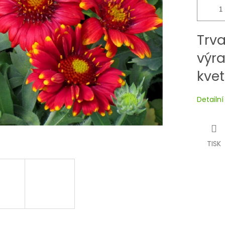
Trv
výr
kvet
Detailn
TISK