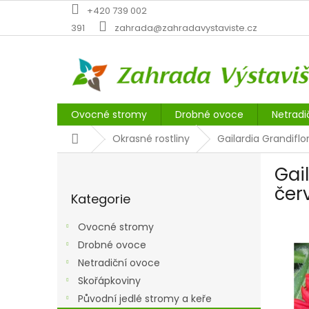
Přejít
+420 739 002
na
391
zahrada@zahradavystaviste.cz
obsah
Ovocné stromy
Drobné ovoce
Netradi
Domů
Okrasné rostliny
Gailardia Grandiflo
P
Gai
o
Přeskočit
s
čer
Kategorie
kategorie
t
r
Ovocné stromy
a
Drobné ovoce
n
Netradiční ovoce
n
í
Skořápkoviny
p
Původní jedlé stromy a keře