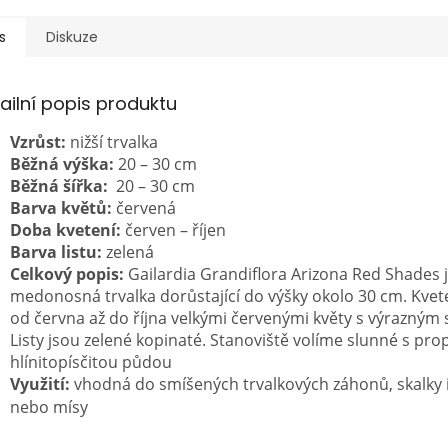
s
Diskuze
ailní popis produktu
Vzrůst:
nižší trvalka
Běžná výška:
20 – 30 cm
Běžná šířka:
20 – 30 cm
Barva květů:
červená
Doba kvetení:
červen – říjen
Barva listu:
zelená
Celkový popis:
Gailardia Grandiflora Arizona Red Shades
j
medonosná trvalka dorůstající do výšky okolo 30 cm.
Kvet
od června až do října velkými červenými květy s výrazným
Listy jsou zelené kopinaté. Stanoviště volíme slunné s pr
hlínitopísčitou půdou
Využití:
vhodná do smíšených trvalkových záhonů, skalky i
nebo mísy