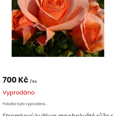
700 Kč
/ ks
Měrná
Vyprodáno
cena:
Položka byla vyprodána…
Stromkový kultivar mnohokvěté růže s