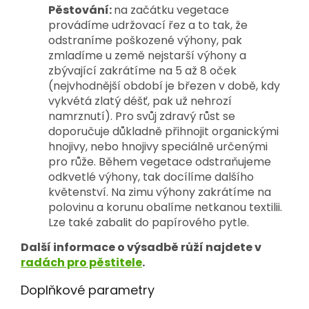
Pěstování:
na začátku vegetace
provádíme udržovací řez a to tak, že
odstraníme poškozené výhony, pak
zmladíme u země nejstarší výhony a
zbývající zakrátíme na 5 až 8 oček
(nejvhodnější období je březen v době, kdy
vykvétá zlatý déšť, pak už nehrozí
namrznutí). Pro svůj zdravý růst se
doporučuje důkladně přihnojit organickými
hnojivy, nebo hnojivy speciálně určenými
pro růže. Během vegetace odstraňujeme
odkvetlé výhony, tak docílíme dalšího
květenství. Na zimu výhony zakrátíme na
polovinu a korunu obalíme netkanou textilii.
Lze také zabalit do papírového pytle.
Další informace o výsadbě růží najdete v
radách pro pěstitele
.
Doplňkové parametry