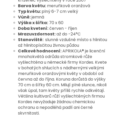
kříženec vyšlechtěný v roce 2007
Barva květu:
meruňkově oranžová
Typ květu:
plný 6-7 cm velký
Vůně:
jemná
Výška x šířka:
70 x 60
Doba kvetení:
červen - říjen
Mrazuvzdornost:
až do -24°C
Stanoviště:
slunné vzdušné místo s hlinitou
až hlinitopísčitou živnou půdou
Celkové hodnocení:
APRIKOLA® je licenční
mnohokvětá odrůda stromkové růže
vyšlechtěna u německé firmy Kordes. Kvete
v bohatých shlucích s nádhernými velkými
meruňkově oranžovými květy v období od
června až do října. Koruna dorůstá do výšky
70 cm a šířky 60 cm. Milují plné slunce, nikoli
však úpal, tam květy příliš rychle odkvétají.
Většina kultivarů růží vyšlechtěných firmou
Kordes nevyžaduje žádnou chemickou
ochranu a nepodléhá padlí ani černé
skvrnitosti.