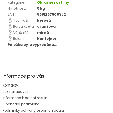
Kategorie
:
Okrasné rostliny
Hmotnost
:
5 kg
EAN
:
8591257608382
?
Tvar růží
:
keřová
?
Barva květu
:
oranžová
?
Vůně růží
:
mírná
?
Balení
:
Kontejner
Položka byla vyprodána…
Z
á
p
a
Informace pro vás
t
Kontakty
í
Jak nakupovat
Informace k balení rostlin
Obchodní podmínky
Podmínky ochrany osobních údajů