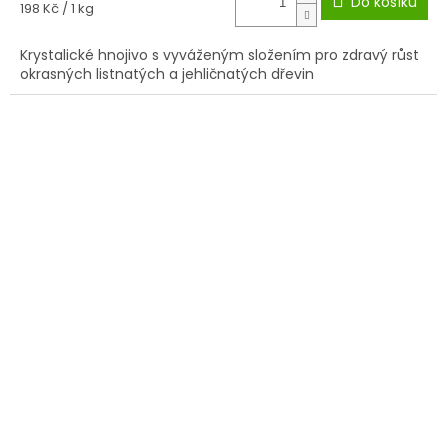
Do košíku
Měrná
198 Kč / 1 kg
cena:
Krystalické hnojivo s vyváženým složením pro zdravý růst
okrasných listnatých a jehličnatých dřevin