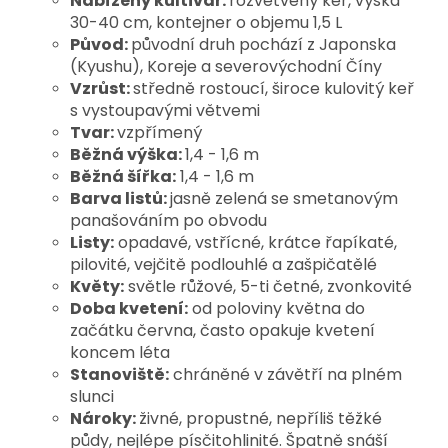
Nabízený kultivar:
rozvětvený keř, výška
30-40 cm, kontejner o objemu 1,5 L
Původ:
původní druh pochází z Japonska
(Kyushu), Koreje a severovýchodní Číny
Vzrůst:
středně rostoucí, široce kulovitý keř
s vystoupavými větvemi
Tvar:
vzpřímený
Běžná výška:
1,4 - 1,6 m
Běžná šířka:
1,4 - 1,6 m
Barva listů:
jasně zelená se smetanovým
panašováním po obvodu
Listy:
opadavé, vstřícné, krátce řapíkaté,
pilovité, vejčitě podlouhlé a zašpičatělé
Květy:
světle růžové, 5-ti četné, zvonkovité
Doba kvetení:
od poloviny května do
začátku června, často opakuje kvetení
koncem léta
Stanoviště:
chráněné v závětří na plném
slunci
Nároky:
živné, propustné, nepříliš těžké
půdy, nejlépe písčitohlinité. Špatně snáší