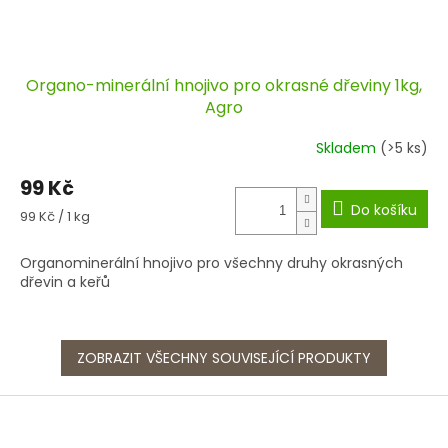
Organo-minerální hnojivo pro okrasné dřeviny 1kg,
Agro
Skladem
(>5 ks)
99 Kč
Do košíku
Měrná
99 Kč / 1 kg
cena:
Organominerální hnojivo pro všechny druhy okrasných
dřevin a keřů
ZOBRAZIT VŠECHNY SOUVISEJÍCÍ PRODUKTY
Z
á