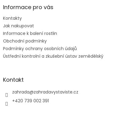
p
a
Informace pro vás
t
Kontakty
í
Jak nakupovat
Informace k balení rostlin
Obchodní podmínky
Podmínky ochrany osobních údajů
Ústřední kontrolní a zkušební ústav zemědělský
Kontakt
zahrada
@
zahradavystaviste.cz
+420 739 002 391