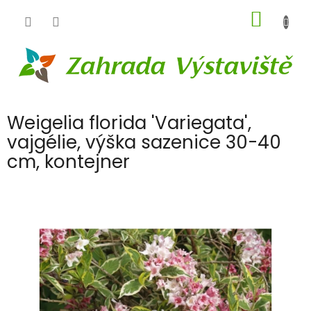
Přejít
NÁKUP
na
obsah
KOŠÍK
Weigelia florida 'Variegata',
vajgélie, výška sazenice 30-40
cm, kontejner