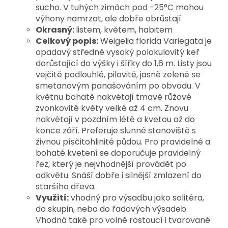
sucho. V tuhých zimách pod -25°C mohou
výhony namrzat, ale dobře obrůstají
Okrasný:
listem, květem, habitem
Celkový popis:
Weigelia florida Variegata je
opadavý středně vysoký polokulovitý keř
dorůstající do výšky i šířky do 1,6 m. Listy jsou
vejčitě podlouhlé, pilovité, jasně zelené se
smetanovým panašováním po obvodu. V
květnu bohatě nakvétají tmavě růžové
zvonkovité květy velké až 4 cm. Znovu
nakvétají v pozdním létě a kvetou až do
konce září. Preferuje slunné stanoviště s
živnou písčitohlinité půdou. Pro pravidelné a
bohaté kvetení se doporučuje pravidelný
řez, který je nejvhodnější provádět po
odkvětu. Snáší dobře i silnější zmlazení do
staršího dřeva.
Využití:
vhodný pro výsadbu jako solitéra,
do skupin, nebo do řadových výsadeb.
Vhodná také pro volně rostoucí i tvarované