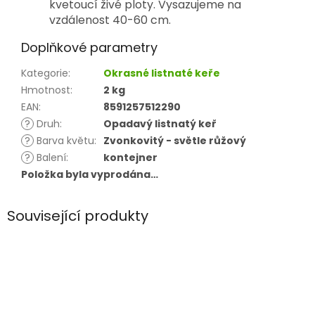
kvetoucí živé ploty. Vysazujeme na
vzdálenost 40-60 cm.
Doplňkové parametry
Kategorie
:
Okrasné listnaté keře
Hmotnost
:
2 kg
EAN
:
8591257512290
?
Druh
:
Opadavý listnatý keř
?
Barva květu
:
Zvonkovitý - světle růžový
?
Balení
:
kontejner
Položka byla vyprodána…
Související produkty