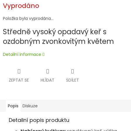
Měrná
Vyprodáno
cena:
Položka byla vyprodána…
Středně vysoký opadavý keř s
ozdobným zvonkovitým květem
Detailní informace
ZEPTAT SE
HLÍDAT
SDÍLET
Popis
Diskuze
Detailní popis produktu