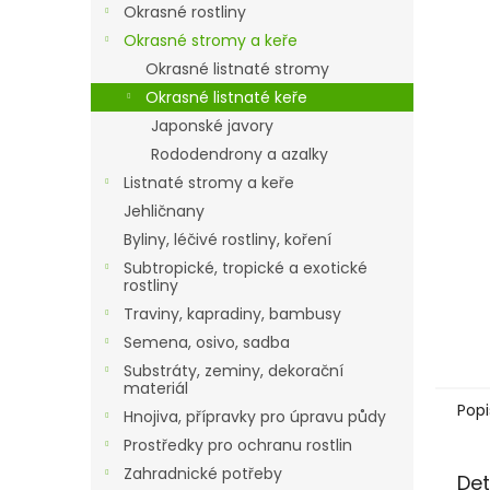
a
Okrasné rostliny
n
Okrasné stromy a keře
e
Okrasné listnaté stromy
l
Okrasné listnaté keře
Japonské javory
Rododendrony a azalky
Listnaté stromy a keře
Jehličnany
Byliny, léčivé rostliny, koření
Subtropické, tropické a exotické
rostliny
Traviny, kapradiny, bambusy
Semena, osivo, sadba
Substráty, zeminy, dekorační
materiál
Popi
Hnojiva, přípravky pro úpravu půdy
Prostředky pro ochranu rostlin
Zahradnické potřeby
Det