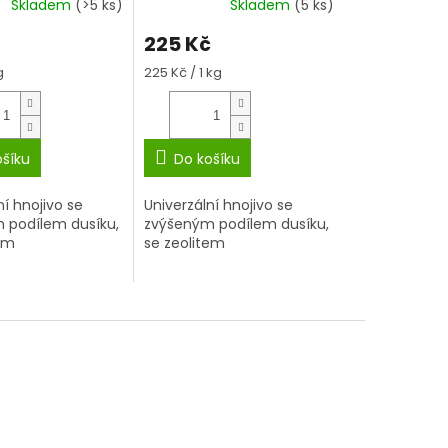
Skladem
(>5 ks)
Skladem
(5 ks)
225 Kč
Měrná
g
225 Kč / 1 kg
cena:
ošíku
Do košíku
ní hnojivo se
Univerzální hnojivo se
 podílem dusíku,
zvýšeným podílem dusíku,
em
se zeolitem