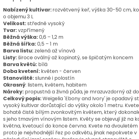
Nabízený kultivar:
rozvětvený keř, výška 30-50 cm, ko
o objemu 3 L
Velikost:
středně vysoký
Tvar:
vzpřímený
Běžná výška:
0,6 – 1,2 m
Běžná šířka:
0,5 – 1 m
Barva listu:
zelená až vínová
Listy:
široce oválný až kopinatý, se špičatým koncem
Barva květů:
bílá
Doba kvetení:
květen - červen
Stanoviště:
slunné i polostín
Okrasný
: listem, květem, habitem
Nároky:
propustná a živná půda, je mrazuvzdorný až d
Celkový popis:
Weigelia 'Ebony and Ivory' je opadavý s
vysoký kultivar dorůstající do výšky okolo 1 metru. Kvete
bohatě čistě bílým zvonkovitým květem, který dokonal
s jeho tmavým vínovým listem. Květy se objevují již na k
května, kvetoucí do konce června. Kvete na dvouletém 
proto je nejvhodnější řez po odkvětu, jinak nepokvete v