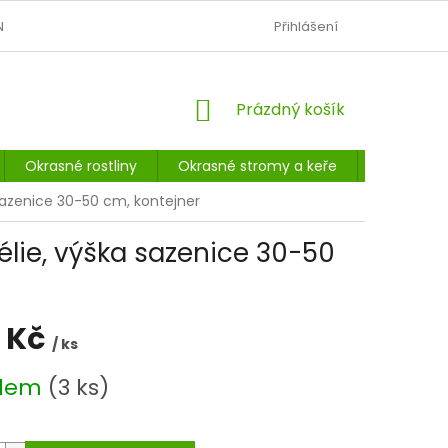
N
OBCHODNÍ PODMÍNKY
PODMÍNKY OCHRANY OSOBNÍCH Ú
Přihlášení
NÁKUPNÍ
Prázdný košík
KOŠÍK
Okrasné rostliny
Okrasné stromy a keře
Listnaté 
a sazenice 30-50 cm, kontejner
gélie, výška sazenice 30-50
 Kč
/ ks
adem
(3 ks)