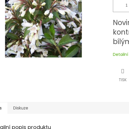
Novi
kont
bílý
Detailn
TISK
s
Diskuze
ailní popis produktu