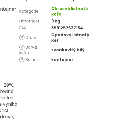
ntejner
Okrasné listnaté
Kategorie
:
keře
Hmotnost
:
3 kg
EAN
:
8591257637184
Opadavý listnatý
?
Druh
:
keř
?
Barva
zvonkovitý bílý
květu
:
?
Balení
:
kontejner
o -29°C
tředně
 velmi
e vyniká
onci
dřevě,