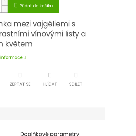
Přidat do košíku
nka mezi vajgéliemi s
rastními vínovými listy a
m květem
í informace
ZEPTAT SE
HLÍDAT
SDÍLET
Doplňkové parametry