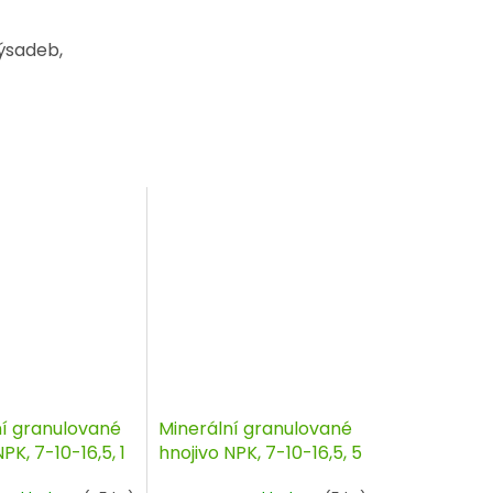
ýsadeb,
ní granulované
Minerální granulované
PK, 7-10-16,5, 1
hnojivo NPK, 7-10-16,5, 5
O
kg, AGRO