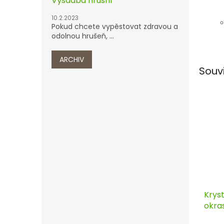
Výsadba hrušní
10.2.2023
Pokud chcete vypěstovat zdravou a
odolnou hrušeň, ...
ARCHIV
Souv
Kryst
okra
Horti