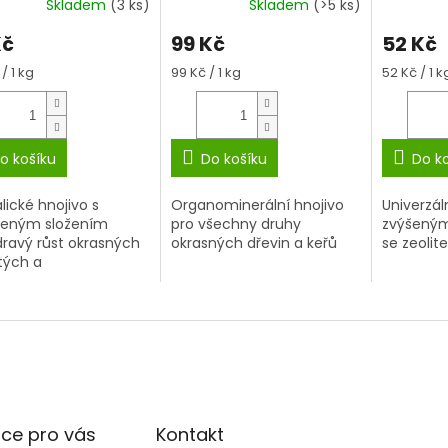
Skladem
(3 ks)
Skladem
(>5 ks)
Kč
99 Kč
52 Kč
á
Měrná
Měrná
/ 1 kg
99 Kč / 1 kg
52 Kč / 1 k
cena:
cena:
o košíku
Do košíku
Do k
lické hnojivo s
Organominerální hnojivo
Univerzál
ženým složením
pro všechny druhy
zvýšeným
dravý růst okrasných
okrasných dřevin a keřů
se zeolit
atých a
čnatých dřevin
ce pro vás
Kontakt