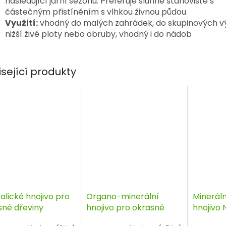
následující jarní sezónu. Preferuje slunné stanoviště s
částečným přistíněním s vlhkou živnou půdou
Využití:
vhodný do malých zahrádek, do skupinových v
nižší živé ploty nebo obruby, vhodný i do nádob
isející produkty
alické hnojivo pro
Organo-minerální
Minerál
sné dřeviny
hnojivo pro okrasné
hnojivo N
lon 0,5 kg
dřeviny 1kg, Agro
kg, AGR