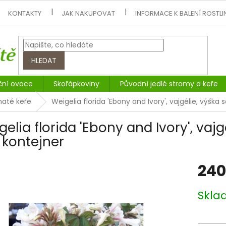
KONTAKTY
JAK NAKUPOVAT
INFORMACE K BALENÍ ROSTLI
HLEDAT
ční ovoce
Skořápkoviny
Původní jedlé stromy a keře
naté keře
Weigelia florida 'Ebony and Ivory', vajgélie, výšk
gelia florida 'Ebony and Ivory', vaj
 kontejner
240
Měrná
Skl
cena: