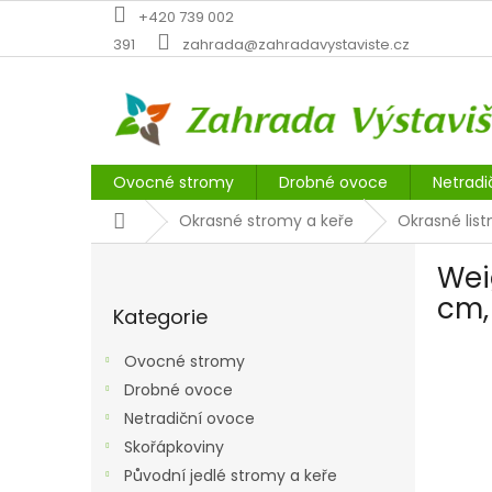
Přejít
+420 739 002
na
391
zahrada@zahradavystaviste.cz
obsah
Ovocné stromy
Drobné ovoce
Netradi
Domů
Okrasné stromy a keře
Okrasné list
P
Wei
o
Přeskočit
s
cm,
Kategorie
kategorie
t
r
Ovocné stromy
a
Drobné ovoce
n
Netradiční ovoce
n
í
Skořápkoviny
p
Původní jedlé stromy a keře