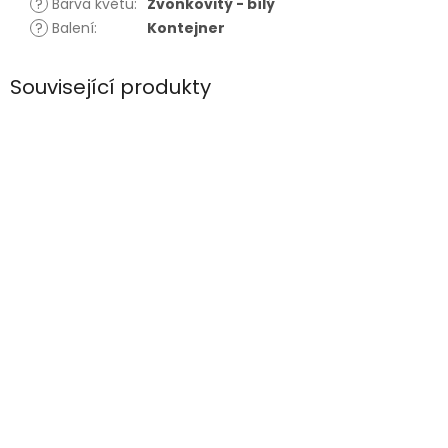
?
Barva květu
:
Zvonkovitý - bílý
?
Balení
:
Kontejner
Související produkty