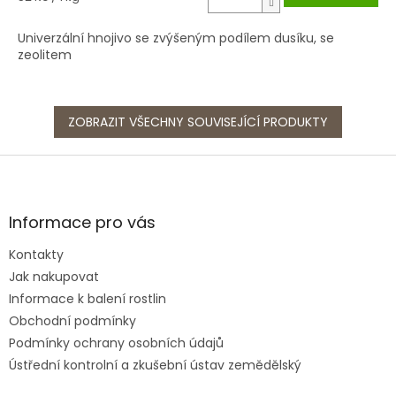
cena:
Univerzální hnojivo se zvýšeným podílem dusíku, se
zeolitem
ZOBRAZIT VŠECHNY SOUVISEJÍCÍ PRODUKTY
Z
á
p
a
Informace pro vás
t
Kontakty
í
Jak nakupovat
Informace k balení rostlin
Obchodní podmínky
Podmínky ochrany osobních údajů
Ústřední kontrolní a zkušební ústav zemědělský