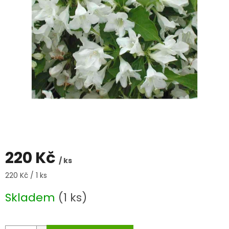
220 Kč
/ ks
Měrná
220 Kč / 1 ks
cena:
Skladem
(1 ks)