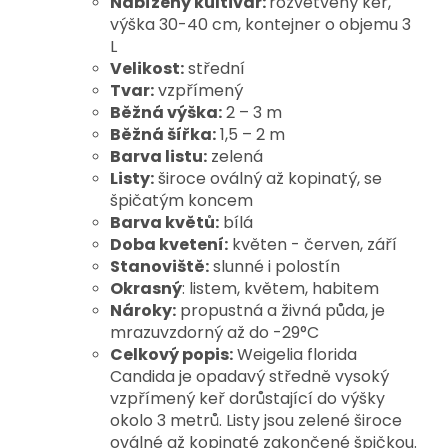
Nabízený kultivar:
rozvětvený keř,
výška 30-40 cm, kontejner o objemu 3
L
Velikost:
střední
Tvar:
vzpřímený
Běžná výška:
2 – 3 m
Běžná šířka:
1,5 – 2 m
Barva listu:
zelená
Listy:
široce oválný až kopinatý, se
špičatým koncem
Barva květů:
bílá
Doba kvetení:
květen - červen, září
Stanoviště:
slunné i polostín
Okrasný
: listem, květem, habitem
Nároky:
propustná a živná půda, je
mrazuvzdorný až do -29°C
Celkový popis:
Weigelia florida
Candida je opadavý středně vysoký
vzpřímený keř dorůstající do výšky
okolo 3 metrů. Listy jsou zelené široce
oválné až kopinaté zakončené špičkou.