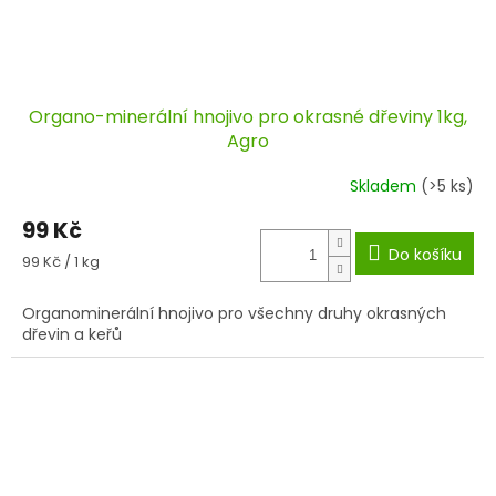
Organo-minerální hnojivo pro okrasné dřeviny 1kg,
Agro
Skladem
(>5 ks)
99 Kč
Do košíku
Měrná
99 Kč / 1 kg
cena:
Organominerální hnojivo pro všechny druhy okrasných
dřevin a keřů