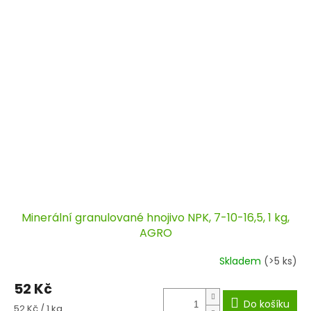
Minerální granulované hnojivo NPK, 7-10-16,5, 1 kg,
AGRO
Skladem
(>5 ks)
52 Kč
Do košíku
Měrná
52 Kč / 1 kg