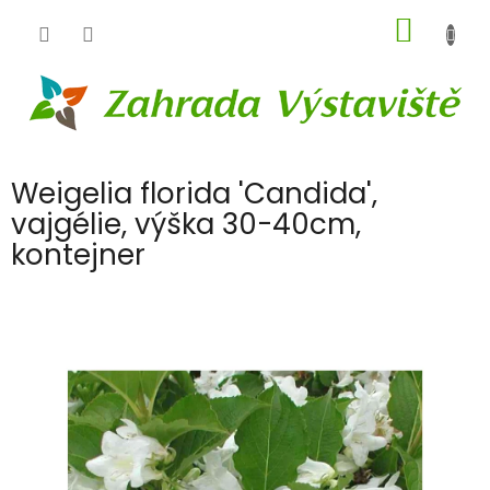
Přejít
NÁKUP
na
obsah
KOŠÍK
Weigelia florida 'Candida',
vajgélie, výška 30-40cm,
kontejner