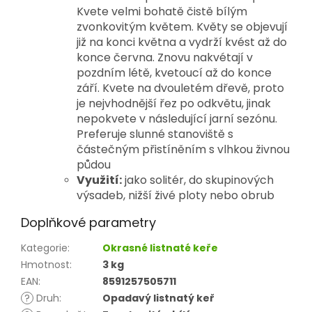
Kvete velmi bohatě čistě bílým
zvonkovitým květem. Květy se objevují
již na konci května a vydrží kvést až do
konce června. Znovu nakvétají v
pozdním létě, kvetoucí až do konce
září. Kvete na dvouletém dřevě, proto
je nejvhodnější řez po odkvětu, jinak
nepokvete v následující jarní sezónu.
Preferuje slunné stanoviště s
částečným přistíněním s vlhkou živnou
půdou
Využití:
jako solitér, do skupinových
výsadeb, nižší živé ploty nebo obrub
Doplňkové parametry
Kategorie
:
Okrasné listnaté keře
Hmotnost
:
3 kg
EAN
:
8591257505711
?
Druh
:
Opadavý listnatý keř