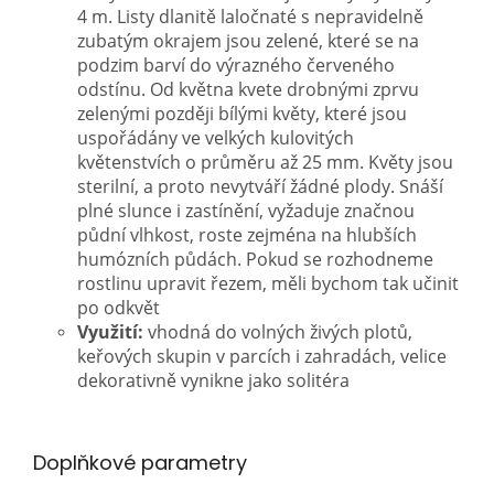
4 m. Listy dlanitě laločnaté s nepravidelně
zubatým okrajem jsou zelené, které se na
podzim barví do výrazného červeného
odstínu. Od května kvete drobnými zprvu
zelenými později bílými květy, které jsou
uspořádány ve velkých kulovitých
květenstvích o průměru až 25 mm. Květy jsou
sterilní, a proto nevytváří žádné plody. Snáší
plné slunce i zastínění, vyžaduje značnou
půdní vlhkost, roste zejména na hlubších
humózních půdách. Pokud se rozhodneme
rostlinu upravit řezem, měli bychom tak učinit
po odkvět
Využití:
vhodná do volných živých plotů,
keřových skupin v parcích i zahradách, velice
dekorativně vynikne jako solitéra
Doplňkové parametry