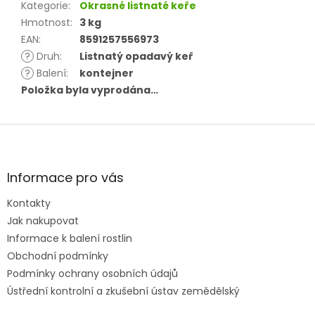
Kategorie
:
Okrasné listnaté keře
Hmotnost
:
3 kg
EAN
:
8591257556973
?
Druh
:
Listnatý opadavý keř
?
Balení
:
kontejner
Položka byla vyprodána…
Z
á
p
a
Informace pro vás
t
Kontakty
í
Jak nakupovat
Informace k balení rostlin
Obchodní podmínky
Podmínky ochrany osobních údajů
Ústřední kontrolní a zkušební ústav zemědělský