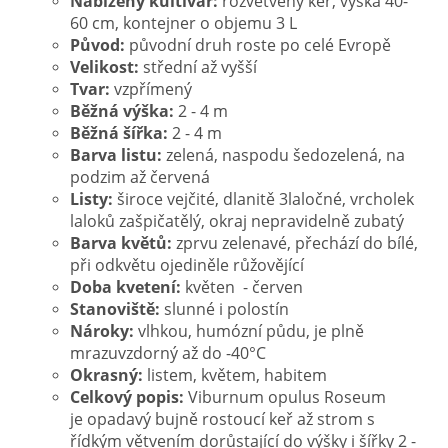
Nabízený kultivar:
rozvětvený keř, výška 40-
60 cm, kontejner o objemu 3 L
Původ:
původní druh roste po celé Evropě
Velikost:
střední až vyšší
Tvar:
vzpřímený
Běžná výška:
2 - 4 m
Běžná šířka:
2 - 4 m
Barva listu:
zelená, naspodu šedozelená, na
podzim až červená
Listy:
široce vejčité, dlanitě 3laločné, vrcholek
laloků zašpičatělý, okraj nepravidelně zubatý
Barva květů:
zprvu zelenavé, přechází do bílé,
při odkvětu ojediněle růžovějící
Doba kvetení:
květen - červen
Stanoviště:
slunné i polostín
Nároky:
vlhkou, humózní půdu, je plně
mrazuvzdorný až do -40°C
Okrasný:
listem, květem, habitem
Celkový popis:
Viburnum opulus Roseum
je opadavý bujně rostoucí keř až strom s
řídkým větvením dorůstající do výšky i šířky 2 -