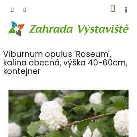
Přejít
NÁKUP
na
obsah
KOŠÍK
Viburnum opulus 'Roseum',
kalina obecná, výška 40-60cm,
kontejner