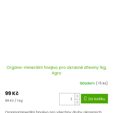
Organo-minerální hnojivo pro okrasné dřeviny 1kg,
Agro
Skladem
(>5 ks)
99 Kč
Do košíku
Měrná
99 Kč / 1 kg
cena:
Organominerální hnojivo pro všechny druhy okrasných