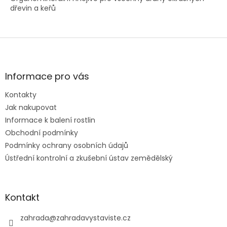
dřevin a keřů
Z
á
p
a
Informace pro vás
t
Kontakty
í
Jak nakupovat
Informace k balení rostlin
Obchodní podmínky
Podmínky ochrany osobních údajů
Ústřední kontrolní a zkušební ústav zemědělský
Kontakt
zahrada
@
zahradavystaviste.cz