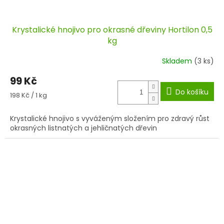
Krystalické hnojivo pro okrasné dřeviny Hortilon 0,5
kg
Skladem
(3 ks)
99 Kč
Do košíku
Měrná
198 Kč / 1 kg
cena:
Krystalické hnojivo s vyváženým složením pro zdravý růst
okrasných listnatých a jehličnatých dřevin