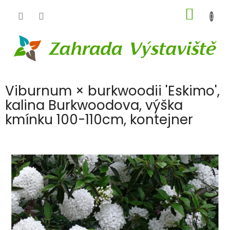
Přejít
NÁKUP
na
obsah
KOŠÍK
Viburnum × burkwoodii 'Eskimo',
kalina Burkwoodova, výška
kmínku 100-110cm, kontejner