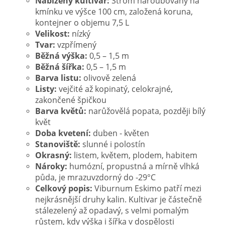
Nabízený kultivar:
Strom naroubovaný na
kmínku ve výšce 100 cm, založená koruna,
kontejner o objemu 7,5 L
Velikost:
nízký
Tvar:
vzpřímený
Běžná výška:
0,5 – 1,5 m
Běžná šířka:
0,5 – 1,5 m
Barva listu:
olivově zelená
Listy:
vejčité až kopinatý, celokrajné,
zakončené špičkou
Barva květů:
narůžovělá popata, později bílý
květ
Doba kvetení:
duben - květen
Stanoviště:
slunné i polostín
Okrasný:
listem, květem, plodem, habitem
Nároky:
humózní, propustná a mírně vlhká
půda, je mrazuvzdorný do -29°C
Celkový popis:
Viburnum Eskimo patří mezi
nejkrásnější druhy kalin. Kultivar je částečně
stálezelený až opadavý, s velmi pomalým
růstem, kdy výška i šířka v dospělosti