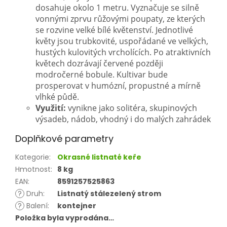
dosahuje okolo 1 metru. Vyznačuje se silně
vonnými zprvu růžovými poupaty, ze kterých
se rozvine velké bílé květenství. Jednotlivé
květy jsou trubkovité, uspořádané ve velkých,
hustých kulovitých vrcholících. Po atraktivních
květech dozrávají červené později
modročerné bobule. Kultivar bude
prosperovat v humózní, propustné a mírně
vlhké půdě.
Využití:
vynikne jako solitéra, skupinových
výsadeb, nádob, vhodný i do malých zahrádek
Doplňkové parametry
Kategorie
:
Okrasné listnaté keře
Hmotnost
:
8 kg
EAN
:
8591257525863
?
Druh
:
Listnatý stálezelený strom
?
Balení
:
kontejner
Položka byla vyprodána…