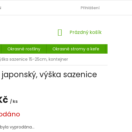
N
OBCHODNÍ PODMÍNKY
PODMÍNKY OCHRANY OSOBNÍCH Ú
Přihlášení
NÁKUPNÍ
Prázdný košík
KOŠÍK
Okrasné rostliny
Okrasné stromy a keře
Listnaté 
 výška sazenice 15-25cm, kontejner
k japonský, výška sazenice
Kč
/ ks
odáno
 byla vyprodána…