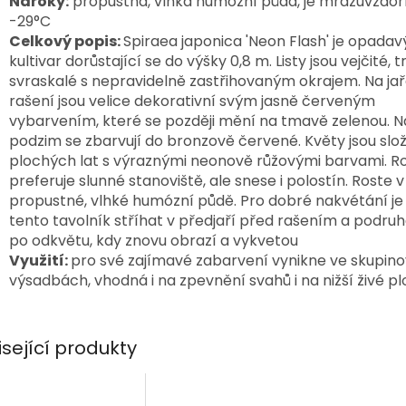
Nároky:
propustná, vlhká humózní půda, je mrazuvzdor
-29°C
Celkový popis:
Spiraea japonica 'Neon Flash' je opadav
kultivar dorůstající se do výšky 0,8 m. Listy jsou vejčité, 
svraskalé s nepravidelně zastřihovaným okrajem. Na jař
rašení jsou velice dekorativní svým jasně červeným
vybarvením, které se později mění na tmavě zelenou. N
podzim se zbarvují do bronzově červené. Květy jsou slo
plochých lat s výraznými neonově růžovými barvami. Ro
preferuje slunné stanoviště, ale snese i polostín. Roste v
propustné, vlhké humózní půdě. Pro dobré nakvétání j
tento tavolník stříhat v předjaří před rašením a podru
po odkvětu, kdy znovu obrazí a vykvetou
Využití:
pro své zajímavé zabarvení vynikne ve skupin
výsadbách, vhodná i na zpevnění svahů i na nižší živé pl
isející produkty