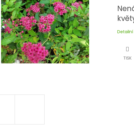
Nená
květ
Detailn
TISK