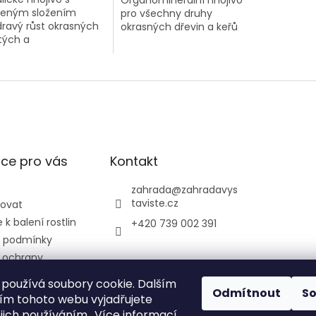
Organominerální hnojivo
ženým složením
pro všechny druhy
dravý růst okrasných
okrasných dřevin a keřů
atých a
čnatých dřevin
ce pro vás
Kontakt
zahrada
@
zahradavys
taviste.cz
povat
k balení rostlin
+420 739 002 391
 podmínky
 ochrany
údajů
používá soubory cookie. Dalším
ontrolní a
Odmítnout
S
m tohoto webu vyjadřujete
ústav
ejich používáním.. Více informací
ký