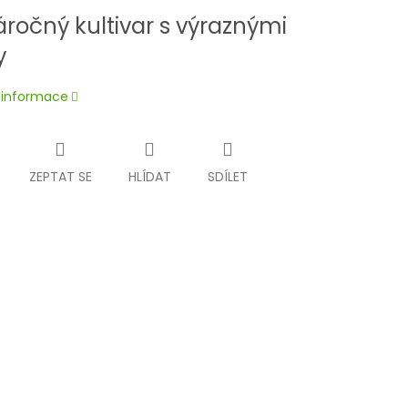
ročný kultivar s výraznými
y
í informace
ZEPTAT SE
HLÍDAT
SDÍLET