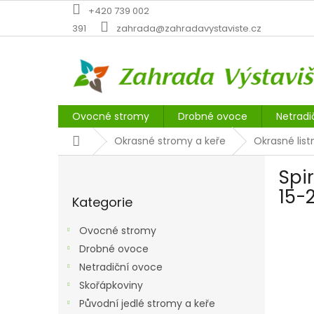
Přejít
+420 739 002
na
391
zahrada@zahradavystaviste.cz
obsah
Ovocné stromy
Drobné ovoce
Netradi
Domů
Okrasné stromy a keře
Okrasné list
P
Spi
o
Přeskočit
s
15-
Kategorie
kategorie
t
r
Ovocné stromy
a
Drobné ovoce
n
Netradiční ovoce
n
í
Skořápkoviny
p
Původní jedlé stromy a keře