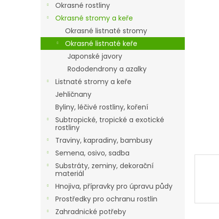
a
Okrasné rostliny
n
Okrasné stromy a keře
e
Okrasné listnaté stromy
l
Okrasné listnaté keře
Japonské javory
Rododendrony a azalky
Listnaté stromy a keře
Jehličnany
Byliny, léčivé rostliny, koření
Subtropické, tropické a exotické
rostliny
Traviny, kapradiny, bambusy
Semena, osivo, sadba
Substráty, zeminy, dekorační
materiál
Hnojiva, přípravky pro úpravu půdy
Prostředky pro ochranu rostlin
Zahradnické potřeby