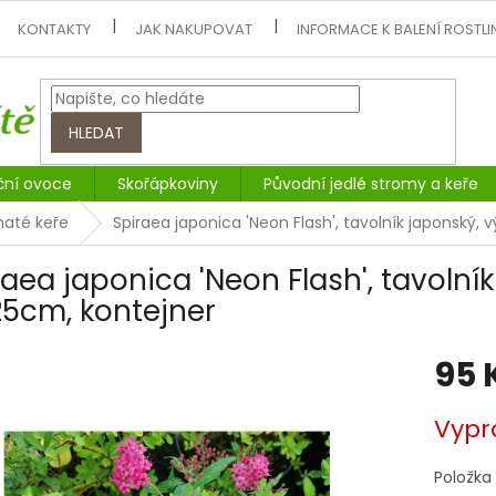
KONTAKTY
JAK NAKUPOVAT
INFORMACE K BALENÍ ROSTLI
HLEDAT
ční ovoce
Skořápkoviny
Původní jedlé stromy a keře
naté keře
Spiraea japonica 'Neon Flash', tavolník japonský,
raea japonica 'Neon Flash', tavolní
25cm, kontejner
95 
Měrná
Vypr
cena:
Položka