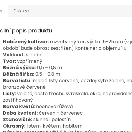
s
Diskuze
ailní popis produktu
Nabízený kultivar:
rozvětvený keř, výška 15-25 cm (v 
období bude obrost sestřižen) kontejner o objemu 1 L
Velikost:
střední
Tvar:
vzpřímený
Běžná výška:
0,5 – 0,8 m
Běžná šířka:
0,5 – 0,8 m
Barva listu:
mladé listy červené, později sytě zelené, n
bronzově červené
Listy:
vejčitá, často trochu svraskalá, okraj nepravideln
zastřihovaný
Barva květů:
neonově
růžová
Doba kvetení:
červen - červenec
Stanoviště:
slunné i polostín
Okrasný:
listem, květem, habitem