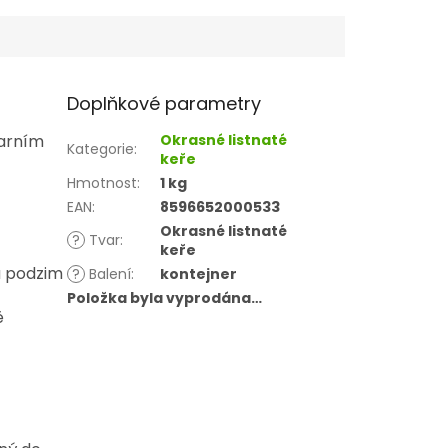
Doplňkové parametry
jarním
Okrasné listnaté
Kategorie
:
keře
Hmotnost
:
1 kg
EAN
:
8596652000533
Okrasné listnaté
?
Tvar
:
keře
a podzim
?
Balení
:
kontejner
Položka byla vyprodána…
ě