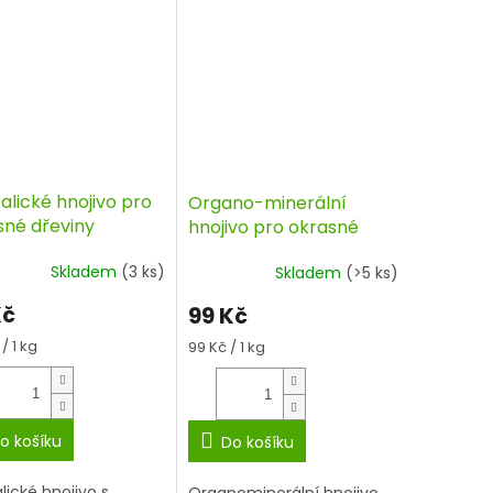
alické hnojivo pro
Organo-minerální
sné dřeviny
hnojivo pro okrasné
lon 0,5 kg
dřeviny 1kg, Agro
Skladem
(3 ks)
Skladem
(>5 ks)
Kč
99 Kč
á
/ 1 kg
Měrná
99 Kč / 1 kg
cena:
o košíku
Do košíku
lické hnojivo s