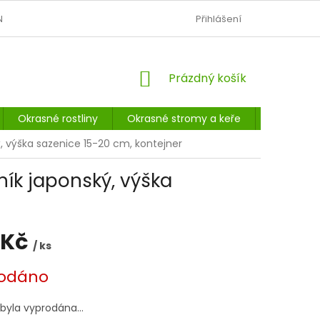
N
OBCHODNÍ PODMÍNKY
PODMÍNKY OCHRANY OSOBNÍCH Ú
Přihlášení
NÁKUPNÍ
Prázdný košík
KOŠÍK
Okrasné rostliny
Okrasné stromy a keře
Listnaté 
ký, výška sazenice 15-20 cm, kontejner
lník japonský, výška
 Kč
/ ks
odáno
 byla vyprodána…