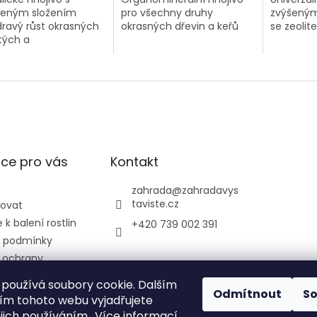
ženým složením
pro všechny druhy
zvýšeným
dravý růst okrasných
okrasných dřevin a keřů
se zeolit
atých a
čnatých dřevin
ce pro vás
Kontakt
zahrada
@
zahradavys
taviste.cz
povat
k balení rostlin
+420 739 002 391
 podmínky
 ochrany
údajů
používá soubory cookie. Dalším
ontrolní a
Odmítnout
S
m tohoto webu vyjadřujete
ústav
ejich používáním.. Více informací
ký