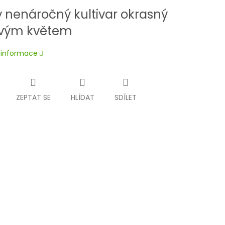
ý nenáročný kultivar okrasný
ovým květem
í informace
ZEPTAT SE
HLÍDAT
SDÍLET