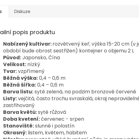
s
Diskuze
ailní popis produktu
Nabízený kultivar:
rozvětvený keř, výška 15-20 cm (v 
období bude obrost sestřižen) kontejner o objemu 2 L
Původ:
Japonsko, Čína
Velikost:
nízký
Tvar:
vzpřímený
Běžná výška:
0,4 – 0,6 m
Běžná šířka:
0,4 – 0,6 m
Barva listu:
sytě zelená, na podzim bronzově červené
Listy:
vejčitá, často trochu svraskalá, okraj nepravideln
zastřihovaný
Barva květů:
sytě růžová
Doba kvetení:
červenec - srpen
Stanoviště:
slunné i polostín
Okrasný:
listem, květem, habitem