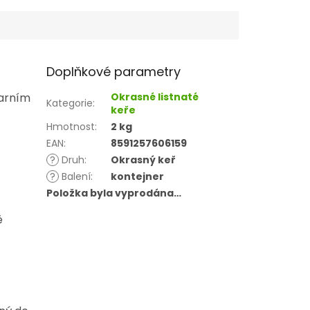
Doplňkové parametry
jarním
Okrasné listnaté
Kategorie
:
keře
Hmotnost
:
2 kg
EAN
:
8591257606159
?
Druh
:
Okrasný keř
?
Balení
:
kontejner
Položka byla vyprodána…
ě