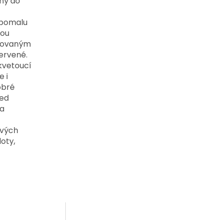
ný do
 pomalu
sou
ihovaným
ervené.
 kvetoucí
e i
obré
řed
 a
ových
oty,