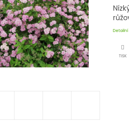
Nízk
růž
Detailn
TISK