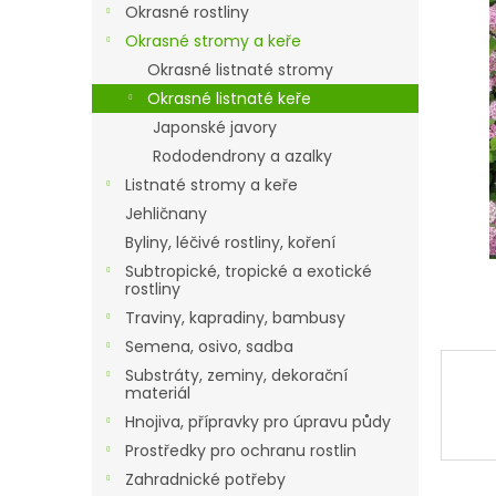
a
Okrasné rostliny
n
Okrasné stromy a keře
e
Okrasné listnaté stromy
l
Okrasné listnaté keře
Japonské javory
Rododendrony a azalky
Listnaté stromy a keře
Jehličnany
Byliny, léčivé rostliny, koření
Subtropické, tropické a exotické
rostliny
Traviny, kapradiny, bambusy
Semena, osivo, sadba
Substráty, zeminy, dekorační
materiál
Hnojiva, přípravky pro úpravu půdy
Prostředky pro ochranu rostlin
Zahradnické potřeby