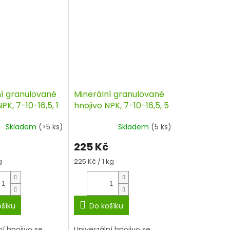
ní granulované
Minerální granulované
PK, 7-10-16,5, 1
hnojivo NPK, 7-10-16,5, 5
O
kg, AGRO
Skladem
(>5 ks)
Skladem
(5 ks)
225 Kč
Měrná
g
225 Kč / 1 kg
cena:
ošíku
Do košíku
ní hnojivo se
Univerzální hnojivo se