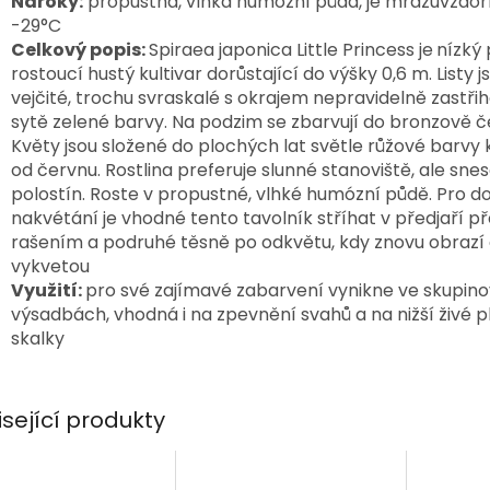
Nároky:
propustná, vlhká humózní půda, je mrazuvzdor
-29°C
Celkový popis:
Spiraea japonica Little Princess je
nízký
rostoucí hustý kultivar dorůstající do výšky 0,6 m. Listy j
vejčité, trochu svraskalé s okrajem nepravidelně zastř
sytě zelené barvy. Na podzim se zbarvují do bronzově č
Květy jsou složené do plochých lat světle růžové barvy
od červnu. Rostlina preferuje slunné stanoviště, ale snes
polostín. Roste v propustné, vlhké humózní půdě. Pro d
nakvétání je vhodné tento tavolník stříhat v předjaří p
rašením a podruhé těsně po odkvětu, kdy znovu obrazí
vykvetou
Využití:
pro své zajímavé zabarvení vynikne ve skupin
výsadbách, vhodná i na zpevnění svahů a na nižší živé pl
skalky
isející produkty