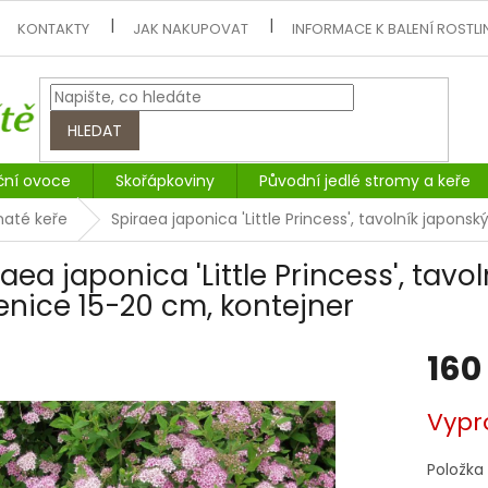
KONTAKTY
JAK NAKUPOVAT
INFORMACE K BALENÍ ROSTLI
HLEDAT
ční ovoce
Skořápkoviny
Původní jedlé stromy a keře
naté keře
Spiraea japonica 'Little Princess', tavolník japons
aea japonica 'Little Princess', tavo
enice 15-20 cm, kontejner
160
Měrná
Vypr
cena:
Položka