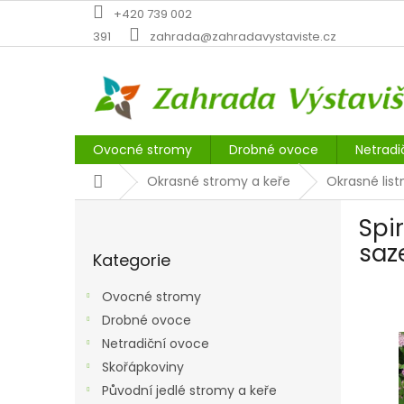
Přejít
+420 739 002
na
391
zahrada@zahradavystaviste.cz
obsah
Ovocné stromy
Drobné ovoce
Netradi
Domů
Okrasné stromy a keře
Okrasné list
P
Spir
o
Přeskočit
s
saz
Kategorie
kategorie
t
r
Ovocné stromy
a
Drobné ovoce
n
Netradiční ovoce
n
í
Skořápkoviny
p
Původní jedlé stromy a keře