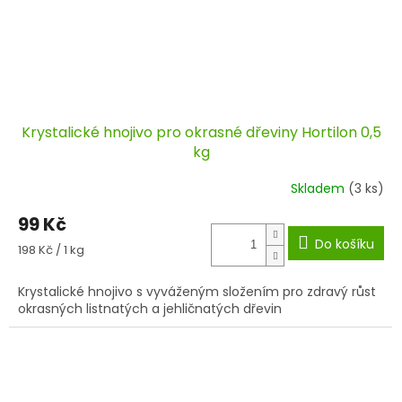
Krystalické hnojivo pro okrasné dřeviny Hortilon 0,5
kg
Skladem
(3 ks)
99 Kč
Do košíku
Měrná
198 Kč / 1 kg
cena:
Krystalické hnojivo s vyváženým složením pro zdravý růst
okrasných listnatých a jehličnatých dřevin