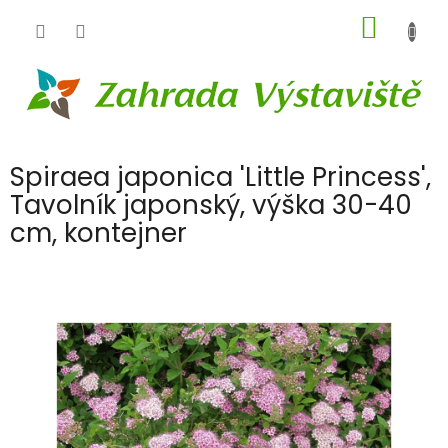
Přejít
NÁKUP
na
obsah
KOŠÍK
Spiraea japonica 'Little Princess',
Tavolník japonský, výška 30-40
cm, kontejner