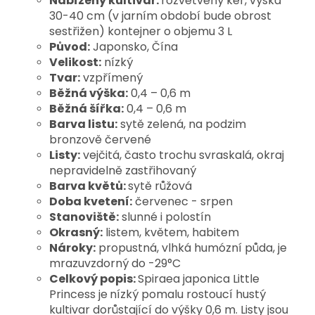
Nabízený kultivar:
rozvětvený keř, výška
30-40 cm (v jarním období bude obrost
sestřižen) kontejner o objemu 3 L
Původ:
Japonsko, Čína
Velikost:
nízký
Tvar:
vzpřímený
Běžná výška:
0,4 – 0,6 m
Běžná šířka:
0,4 – 0,6 m
Barva listu:
sytě zelená, na podzim
bronzově červené
Listy:
vejčitá, často trochu svraskalá, okraj
nepravidelně zastřihovaný
Barva květů:
sytě růžová
Doba kvetení:
červenec - srpen
Stanoviště:
slunné i polostín
Okrasný:
listem, květem, habitem
Nároky:
propustná, vlhká humózní půda, je
mrazuvzdorný do -29°C
Celkový popis:
Spiraea japonica Little
Princess je
nízký pomalu rostoucí hustý
kultivar dorůstající do výšky 0,6 m. Listy jsou