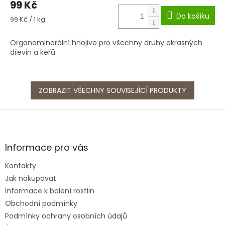
99 Kč
Do košíku
Měrná
99 Kč / 1 kg
cena:
Organominerální hnojivo pro všechny druhy okrasných
dřevin a keřů
ZOBRAZIT VŠECHNY SOUVISEJÍCÍ PRODUKTY
Z
á
p
a
Informace pro vás
t
Kontakty
í
Jak nakupovat
Informace k balení rostlin
Obchodní podmínky
Podmínky ochrany osobních údajů