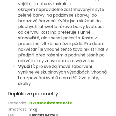
vejčité, trochu svraskalé s
okrajem nepravidelně zastřihovaným sytě
zelené barvy. Na podzim se zbarvují do
bronzově červené. Květy jsou složené do
plochých lat světle růžové barvy kvetoucí
od červnu. Rostlina preferuje slunné
stanoviště, ale snese i polostín. Roste v
propustné, vlhké humózní půdě. Pro dobré
nakvétání je vhodné tento tavolník stříhat v
předjaří před rašením a podruhé těsně po
odkvětu, kdy znovu obrazí a vykvetou
Využití:
pro své zajímavé zabarvení
vynikne ve skupinových výsadbách, vhodná
i na zpevnění svahů a na nižší živé ploty,
skalky
Doplňkové parametry
Kategorie
:
Okrasné listnaté keře
Hmotnost
:
3 kg
EAN
:
8591257541764