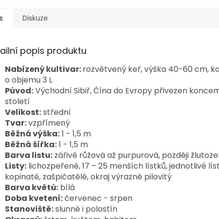
s
Diskuze
ailní popis produktu
Nabízený kultivar:
rozvětvený keř, výška 40-60 cm, k
o objemu 3 L
Původ:
Východní Sibiř, Čína
do Evropy
přivezen koncem
století
Velikost:
střední
Tvar:
vzpřímený
Běžná výška:
1 - 1,5 m
Běžná šířka:
1 - 1,5 m
Barva listu:
zářivě růžová až purpurová, později žlutoz
Listy:
lichozpeřené, 17 – 25 menších lístků, jednotlivé lís
kopinaté, zašpičatělé, okraj výrazně pilovitý
Barva květů:
bílá
Doba kvetení:
červenec - srpen
Stanoviště:
slunné i polostín