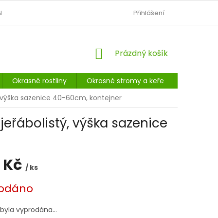
N
OBCHODNÍ PODMÍNKY
PODMÍNKY OCHRANY OSOBNÍCH Ú
Přihlášení
NÁKUPNÍ
Prázdný košík
KOŠÍK
Okrasné rostliny
Okrasné stromy a keře
Listnaté 
tý, výška sazenice 40-60cm, kontejner
 jeřábolistý, výška sazenice
 Kč
/ ks
odáno
 byla vyprodána…