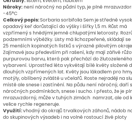
Okrasný:
listem, květem, habitem
Nároky:
není náročný na půdní typ, je plně mrazuvzdor
-45°C
Celkový popis:
Sorbaria sorbifolia Sem je
středně vyso
opadavý keř dorůstající do výšky i šířky 1,5 m. Růst má
vzpřímený s hnědými jemně chlupatými letorosty. Rozr
podzemními výběžky. Listy má
lichozpeřené, skládají se 
25 menších kopinatých lístků s výrazně pilovitým okraj
Zajímavé jsou především při rašení, kdy mají zářivě růž
purpurovou barvu, která pak přechází do žlutozelenéh
vybarvení. Uprostřed léta vykvétají bílé květy složené 
dlouhých vzpřímených lat. Květy jsou lákadlem pro hmy
motýly, oblíbený zvláště u včelařů. Roste nejraději na 
místě ale snese i zastínění. Na půdu není náročný, daří s
náročných podmínkách, snese i sucho. I přesto, že je pl
mrazuvzdorný, může
v tuhých zimách namrzat, ale od 
velice rychle regeneruje.
Využití:
vhodný do
okrajů trvalkových záhonů, nádob na
do skupinových výsadeb i na volně rostoucí živé ploty