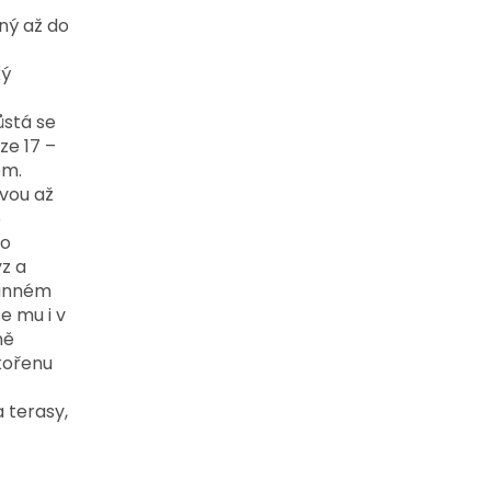
ný až do
ký
ůstá se
ze 17 –
em.
ovou až
o
do
z a
slunném
e mu i v
ně
kořenu
 terasy,