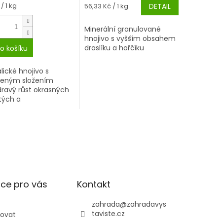
á
/ 1 kg
Měrná
56,33 Kč / 1 kg
DETAIL
cena:
Minerální granulované
hnojivo s vyšším obsahem
draslíku a hořčíku
o košíku
lické hnojivo s
ženým složením
dravý růst okrasných
atých a
čnatých dřevin
ce pro vás
Kontakt
zahrada
@
zahradavys
taviste.cz
povat