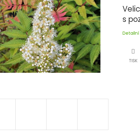
Veli
s po
Detailn
TISK