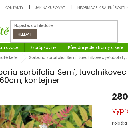
KONTAKTY
JAK NAKUPOVAT
INFORMACE K BALENÍ ROSTLI
HLEDAT
ční ovoce
Skořápkoviny
Původní jedlé stromy a keře
naté keře
Sorbaria sorbifolia 'Sem', tavolníkovec jeřábolis
baria sorbifolia 'Sem', tavolníkovec
60cm, kontejner
280
Měrná
Vypr
cena:
Položka