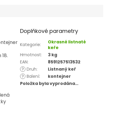
Doplňkové parametry
ontejner
Okrasné listnaté
Kategorie
:
keře
Hmotnost
:
3 kg
 18.
EAN
:
8591257513532
?
Druh
:
Listnaný keř
?
Balení
:
kontejner
Položka byla vyprodána…
elená
tky