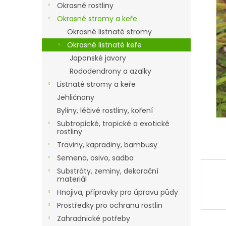
a
Okrasné rostliny
n
Okrasné stromy a keře
e
Okrasné listnaté stromy
l
Okrasné listnaté keře
Japonské javory
Rododendrony a azalky
Listnaté stromy a keře
Jehličnany
Byliny, léčivé rostliny, koření
Subtropické, tropické a exotické
rostliny
Traviny, kapradiny, bambusy
Semena, osivo, sadba
Substráty, zeminy, dekorační
materiál
Hnojiva, přípravky pro úpravu půdy
Prostředky pro ochranu rostlin
Zahradnické potřeby