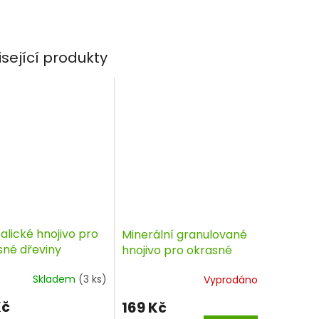
isející produkty
alické hnojivo pro
Minerální granulované
sné dřeviny
hnojivo pro okrasné
lon 0,5 kg
dřeviny 3 kg, AGRO
Skladem
(3 ks)
Vyprodáno
Kč
169 Kč