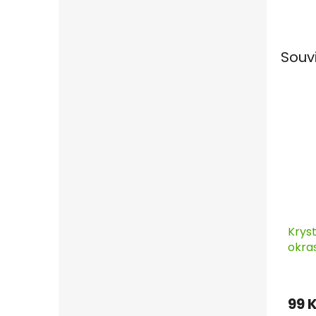
Souv
Kryst
okra
Horti
99 