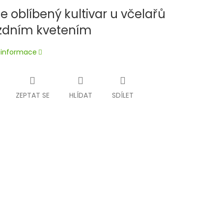
ce oblíbený kultivar u včelařů
zdním kvetením
í informace
ZEPTAT SE
HLÍDAT
SDÍLET