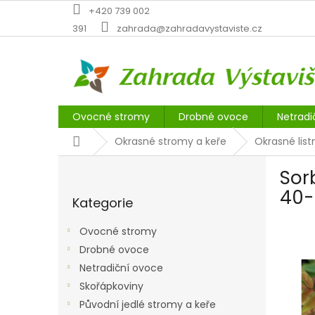
Přejít
+420 739 002
na
391
zahrada@zahradavystaviste.cz
obsah
Ovocné stromy
Drobné ovoce
Netradi
Domů
Okrasné stromy a keře
Okrasné list
P
Sor
o
Přeskočit
s
40-
Kategorie
kategorie
t
r
Ovocné stromy
a
Drobné ovoce
n
Netradiční ovoce
n
í
Skořápkoviny
p
Původní jedlé stromy a keře