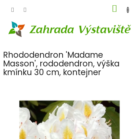
Přejít
NÁKUP
na
obsah
KOŠÍK
Rhododendron 'Madame
Masson', rododendron, výška
kmínku 30 cm, kontejner