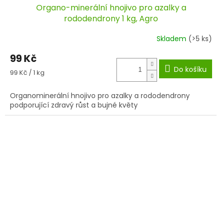
Organo-minerální hnojivo pro azalky a
rododendrony 1 kg, Agro
Skladem
(>5 ks)
99 Kč
Do košíku
Měrná
99 Kč / 1 kg
cena:
Organominerální hnojivo pro azalky a rododendrony
podporující zdravý růst a bujné květy