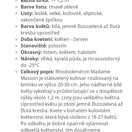
Běžná šířka:
1– 1,2 m
Barva listu:
tmavě zelené
Listy:
lesklé, velké, kožovité, eliptické,
zakončené špičkou
Barva květů:
bílá, jemně žlutozelená až žlutá
kresba uprostřed
Doba kvetení:
květen - červen
Stanoviště:
polostín
Okrasný:
listem, květem, habitem
Nároky:
vlhká, kyselá půda, je mrazuvzdorný
do -29°C
Celkový popis:
Rhododendron Madame
Masson je stálezelený kultivar roubovaný na
kmínku ve výšce 20-30 cm. Jeho nádherné bílé
květy vykvétají v prů
dorůstající se v dospělosti
výšky okolo 1,2 m. Listy jsou velk
běhu května.
Uprostřed květu je zdobí jemně žlutozelená až
žlutá kresba. Kvete v bohatém kulovitém
květenství, které bývá složeno z 18-27 květů.
Po odkvětu je dobré opatrně vylamovat
odkvetlá květenství, tím dosáhneme