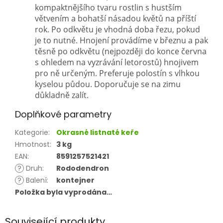
kompaktnějšího tvaru rostlin s hustším
větvením a bohatší násadou květů na příští
rok. Po odkvětu je vhodná doba řezu, pokud
je to nutné. Hnojení provádíme v březnu a pak
těsně po odkvětu (nejpozději do konce června
s ohledem na vyzrávání letorostů) hnojivem
pro ně určeným. Preferuje polostín s vlhkou
kyselou půdou. Doporučuje se na zimu
důkladně zalít.
Doplňkové parametry
Kategorie
:
Okrasné listnaté keře
Hmotnost
:
3 kg
EAN
:
8591257521421
?
Druh
:
Rododendron
?
Balení
:
kontejner
Položka byla vyprodána…
Související produkty