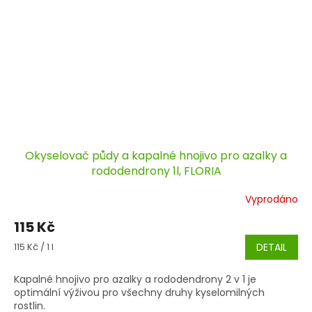
Okyselovač půdy a kapalné hnojivo pro azalky a
rododendrony 1l, FLORIA
Vyprodáno
115 Kč
Měrná
115 Kč / 1 l
DETAIL
cena:
Kapalné hnojivo pro azalky a rododendrony 2 v 1 je
optimální výživou pro všechny druhy kyselomilných
rostlin.