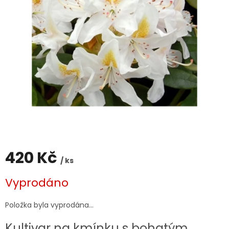
420 Kč
/ ks
Měrná
Vyprodáno
cena:
Položka byla vyprodána…
Kultivar na kmínku s bohatým