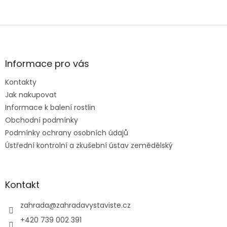
Z
á
p
a
Informace pro vás
t
Kontakty
í
Jak nakupovat
Informace k balení rostlin
Obchodní podmínky
Podmínky ochrany osobních údajů
Ústřední kontrolní a zkušební ústav zemědělský
Kontakt
zahrada
@
zahradavystaviste.cz
+420 739 002 391