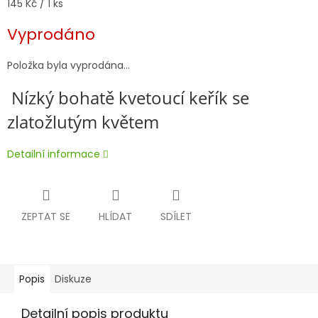
Měrná
145 Kč / 1 ks
cena:
Vyprodáno
Položka byla vyprodána…
Nízký bohatě kvetoucí keřík se
zlatožlutým květem
Detailní informace
ZEPTAT SE
HLÍDAT
SDÍLET
Popis
Diskuze
Detailní popis produktu