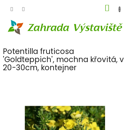
Přejít
NÁKUP
na
obsah
KOŠÍK
Potentilla fruticosa
'Goldteppich', mochna křovitá, v
20-30cm, kontejner