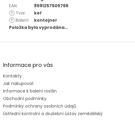
EAN
:
8591257505766
?
Tvar
:
keř
?
Balení
:
kontejner
Položka byla vyprodána…
Z
á
p
a
Informace pro vás
t
Kontakty
í
Jak nakupovat
Informace k balení rostlin
Obchodní podmínky
Podmínky ochrany osobních údajů
Ústřední kontrolní a zkušební ústav zemědělský