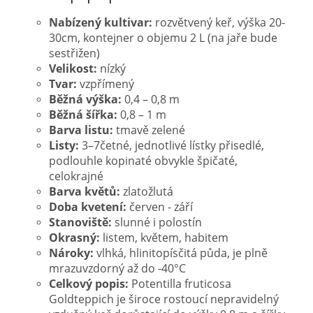
Nabízený kultivar:
rozvětvený keř, výška 20-
30cm, kontejner o objemu 2 L (na jaře bude
sestřižen)
Velikost:
nízký
Tvar:
vzpřímený
Běžná výška:
0,4 – 0,8 m
Běžná šířka:
0,8 – 1 m
Barva listu:
tmavě zelené
Listy:
3–7četné, jednotlivé lístky přisedlé,
podlouhle kopinaté obvykle špičaté,
celokrajné
Barva květů:
zlatožlutá
Doba kvetení:
červen - září
Stanoviště:
slunné i polostín
Okrasný:
listem, květem, habitem
Nároky:
vlhká, hlinitopísčitá půda, je plně
mrazuvzdorný až do -40°C
Celkový popis:
Potentilla fruticosa
Goldteppich je široce rostoucí nepravidelný