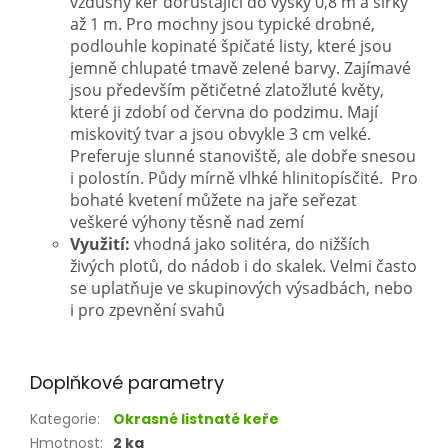
vzdušný keř dorůstající do výšky 0,8 m a šířky
až 1 m. Pro mochny jsou typické drobné,
podlouhle kopinaté špičaté listy, které jsou
jemně chlupaté tmavě zelené barvy. Zajímavé
jsou především pětičetné zlatožluté květy,
které ji zdobí od června do podzimu. Mají
miskovitý tvar a jsou obvykle 3 cm velké.
Preferuje slunné stanoviště, ale dobře snesou
i polostín. Půdy mírně vlhké hlinitopísčité. Pro
bohaté kvetení můžete na jaře seřezat
veškeré výhony těsně nad zemí
Využití:
vhodná jako solitéra, do nižších
živých plotů, do nádob i do skalek. Velmi často
se uplatňuje ve skupinových výsadbách, nebo
i pro zpevnění svahů
Doplňkové parametry
Kategorie
:
Okrasné listnaté keře
Hmotnost
:
2 kg