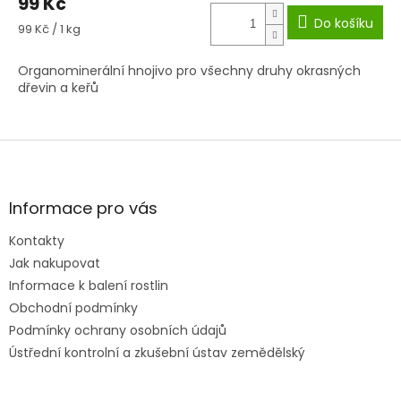
99 Kč
Do košíku
Měrná
99 Kč / 1 kg
cena:
Organominerální hnojivo pro všechny druhy okrasných
dřevin a keřů
Z
á
p
a
Informace pro vás
t
Kontakty
í
Jak nakupovat
Informace k balení rostlin
Obchodní podmínky
Podmínky ochrany osobních údajů
Ústřední kontrolní a zkušební ústav zemědělský