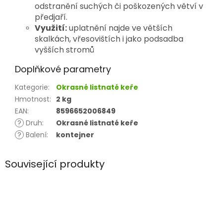
odstranění suchých či poškozených větví v
předjaří.
Využití:
uplatnění najde ve větších
skalkách, vřesovištích i jako podsadba
vyšších stromů
Doplňkové parametry
Kategorie
:
Okrasné listnaté keře
Hmotnost
:
2 kg
EAN
:
8596652006849
?
Druh
:
Okrasné listnaté keře
?
Balení
:
kontejner
Související produkty