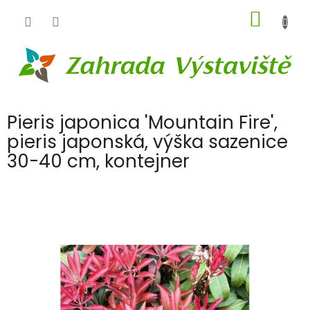
Přejít
NÁKUP
na
obsah
KOŠÍK
Pieris japonica 'Mountain Fire',
pieris japonská, výška sazenice
30-40 cm, kontejner