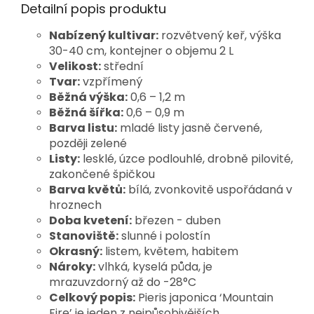
Detailní popis produktu
Nabízený kultivar:
rozvětvený keř, výška
30-40 cm, kontejner o objemu 2 L
Velikost:
střední
Tvar:
vzpřímený
Běžná výška:
0,6 – 1,2 m
Běžná šířka:
0,6 – 0,9 m
Barva listu:
mladé listy jasně červené,
později zelené
Listy:
lesklé, úzce podlouhlé, drobně pilovité,
zakončené špičkou
Barva květů:
bílá, zvonkovitě uspořádaná v
hroznech
Doba kvetení:
březen - duben
Stanoviště:
slunné i polostín
Okrasný:
listem, květem, habitem
Nároky:
vlhká, kyselá půda, je
mrazuvzdorný až do -28°C
Celkový popis:
Pieris japonica ‘Mountain
Fire’ je jeden z nejpůsobivějších