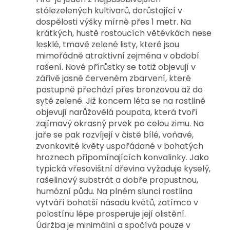
stálezelených kultivarů, dorůstající v
dospělosti výšky mírně přes 1 metr. Na
krátkých, hustě rostoucích větévkách nese
lesklé, tmavě zelené listy, které jsou
mimořádně atraktivní zejména v období
rašení. Nové přírůstky se totiž objevují v
zářivě jasně červeném zbarvení, které
postupně přechází přes bronzovou až do
sytě zelené.
Již koncem léta se na rostlině
objevují narůžovělá poupata, která tvoří
zajímavý okrasný prvek po celou zimu. Na
jaře se pak rozvíjejí v čistě bílé, voňavé,
zvonkovité květy uspořádané v bohatých
hroznech připomínajících konvalinky. Jako
typická vřesovištní dřevina vyžaduje kyselý,
rašelinový substrát a dobře propustnou,
humózní půdu. Na plném slunci rostlina
vytváří bohatší násadu květů, zatímco v
polostínu lépe prosperuje její olistění.
Údržba je minimální a spočívá pouze v