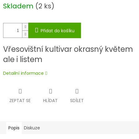
Měrná
Skladem
(2 ks)
cena:
Přidat do košíku
Vřesovištní kultivar okrasný květem
ale i listem
Detailní informace
ZEPTAT SE
HLÍDAT
SDÍLET
Popis
Diskuze