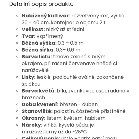
Detailní popis produktu
Nabízený kultivar:
rozvětvený keř, výška
30 - 40 cm, kontejner o objemu 2 L
Velikost:
nízký až střední
Tvar:
vzpřímený
Běžná výška:
0,3 – 0,5 m
Běžná šířka:
0,3– 0,6 m
Barva listu:
tmavě zelená s bílým
okrajem, při rašení červenavě hnědé či
narůžovělé
Listy:
lesklé, podlouhlé oválné, zakončené
špičkou
Barva květů:
bílá, zvonkovitě uspořádaná v
hroznech
Doba kvetení:
březen - duben
Stanoviště:
polostín, částečně přistíněné
Okrasný:
listem, květem, habitem
Nároky:
vlhká, kyselá půda, je
mrazuvzdorný až do -28°C
Celkový popis:
Little Heath’ patří mezi