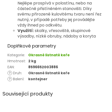
Nejlépe prospívá v polostínu, nebo na
částečně přistíněném stanovišti. Díky
svému přirozeně kulovitému tvaru není řez
nutný, v případě potřeby jej provádějte
vždy ihned po odkvětu.
Využití:
skalky, vřesoviště,
skupinové
výsadby,
nízké obruby,
nádoby a koryta
Doplňkové parametry
Kategorie
:
Okrasné listnaté keře
Hmotnost
:
2 kg
EAN
:
8596652003886
?
Druh
:
Okrasné listnaté keře
?
Balení
:
kontejner
Související produkty