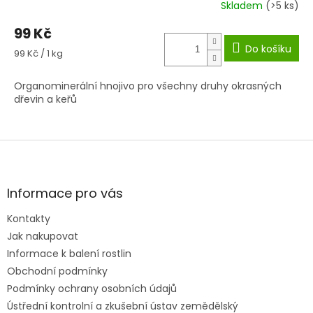
Skladem
(>5 ks)
99 Kč
Do košíku
Měrná
99 Kč / 1 kg
cena:
Organominerální hnojivo pro všechny druhy okrasných
dřevin a keřů
Z
á
p
a
Informace pro vás
t
Kontakty
í
Jak nakupovat
Informace k balení rostlin
Obchodní podmínky
Podmínky ochrany osobních údajů
Ústřední kontrolní a zkušební ústav zemědělský