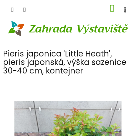
Přejít
NÁKUP
na
obsah
KOŠÍK
Pieris japonica 'Little Heath',
pieris japonská, výška sazenice
30-40 cm, kontejner