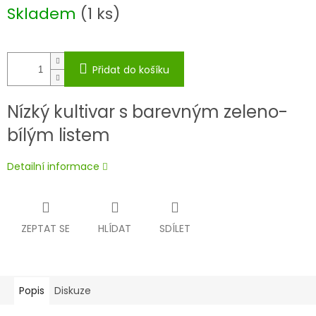
Měrná
Skladem
(1 ks)
cena:
Přidat do košíku
Nízký kultivar s barevným zeleno-
bílým listem
Detailní informace
ZEPTAT SE
HLÍDAT
SDÍLET
Popis
Diskuze