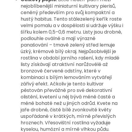
nejoblíbenější miniaturní kultivary pierisů,
ceněný především pro svůj kompaktní a
hustý habitus. Tento stálezelený keřík roste
velmi pomalu a v dospělosti si udržuje výšku i
šířku kolem 0,5–0,6 metru. Listy jsou drobné,
podlouhle oválné a mají výrazné
panašování – tmavě zelený střed lemuje
úzký, krémově bílý okraj. Nejpůsobivější je
rostlina v období jarního rašení, kdy mladé
listy získávají atraktivní narůžovělé až
bronzově červené odstíny, které v
kombinaci s bílým lemováním vytvářejí
zářivý efekt. Ačkoliv je tento kultivar
pěstován převážně pro své dekorativní
olistění, kvetení u něj bývá méně časté a
méně bohaté než u jiných odrůd. Kvete na
jaře drobné, čistě bílé zvonkovité květy
uspořádané v krátkých, mírně převislých
hroznech. V
řesovištní rostlina vyžaduje
kyselou, humózní a mírně vlhkou půdu.