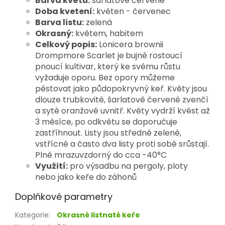
Barva květů:
šarlatově červené
Doba kvetení:
květen - červenec
Barva listu:
zelená
Okrasný:
květem, habitem
Celkový popis:
Lonicera brownii
Drompmore Scarlet je
bujně rostoucí
pnoucí kultivar, který ke svému růstu
vyžaduje oporu. Bez opory můžeme
pěstovat jako půdopokryvný keř. Květy jsou
dlouze trubkovité, šarlatově červené zvenčí
a sytě oranžové uvnitř. Květy vydrží kvést až
3 měsíce, po odkvětu se doporučuje
zastříhnout. Listy jsou středně zelené,
vstřícné a často dva listy proti sobě srůstají.
Plně mrazuvzdorný do cca -40°C
Využití:
pro výsadbu na pergoly, ploty
nebo jako keře do záhonů
Doplňkové parametry
Kategorie
:
Okrasné listnaté keře