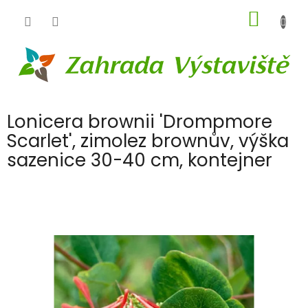
Přejít
NÁKUP
na
obsah
KOŠÍK
Lonicera brownii 'Drompmore
Scarlet', zimolez brownův, výška
sazenice 30-40 cm, kontejner