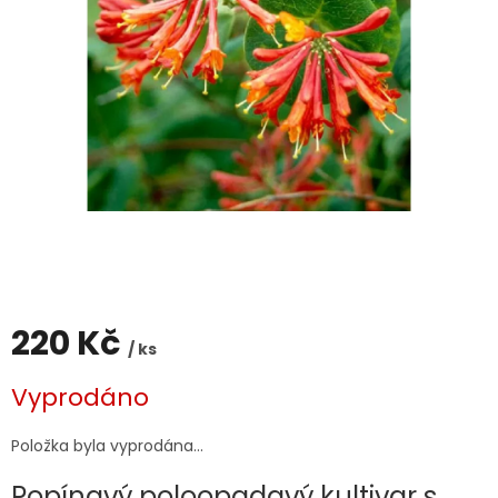
220 Kč
/ ks
Měrná
Vyprodáno
cena:
Položka byla vyprodána…
Popínavý poloopadavý kultivar s