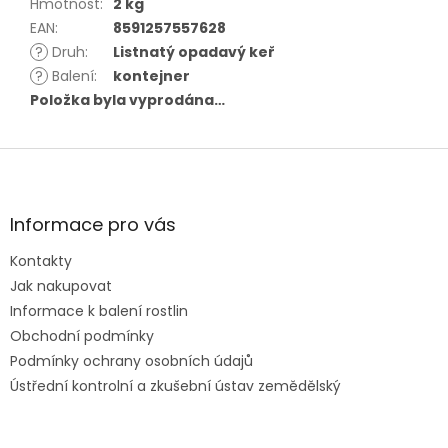
Hmotnost
:
2 kg
EAN
:
8591257557628
?
Druh
:
Listnatý opadavý keř
?
Balení
:
kontejner
Položka byla vyprodána…
Z
á
p
a
Informace pro vás
t
Kontakty
í
Jak nakupovat
Informace k balení rostlin
Obchodní podmínky
Podmínky ochrany osobních údajů
Ústřední kontrolní a zkušební ústav zemědělský