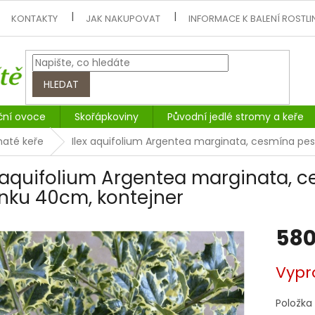
KONTAKTY
JAK NAKUPOVAT
INFORMACE K BALENÍ ROSTLI
HLEDAT
ční ovoce
Skořápkoviny
Původní jedlé stromy a keře
naté keře
Ilex aquifolium Argentea marginata, cesmína pes
x aquifolium Argentea marginata, c
nku 40cm, kontejner
580
Měrná
Vypr
cena:
Položka