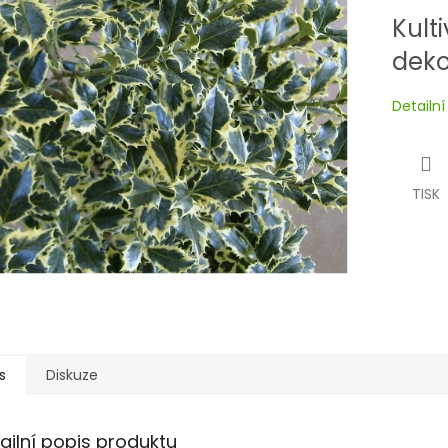
Kult
deko
Detailn
TISK
s
Diskuze
ailní popis produktu