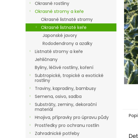
a
Okrasné rostliny
n
Okrasné stromy a keře
e
Okrasné listnaté stromy
l
Okrasné listnaté keře
Japonské javory
Rododendrony a azalky
Listnaté stromy a keře
Jehličnany
Byliny, léčivé rostliny, koření
Subtropické, tropické a exotické
rostliny
Traviny, kapradiny, bambusy
Semena, osivo, sadba
Substráty, zeminy, dekorační
materiál
Popi
Hnojiva, přípravky pro úpravu půdy
Prostředky pro ochranu rostlin
Zahradnické potřeby
Det