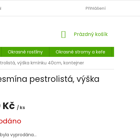
N
OBCHODNÍ PODMÍNKY
PODMÍNKY OCHRANY OSOBNÍCH Ú
Přihlášení
NÁKUPNÍ
Prázdný košík
KOŠÍK
Okrasné rostliny
Okrasné stromy a keře
Listnaté 
trolistá, výška kmínku 40cm, kontejner
esmína pestrolistá, výška
 Kč
/ ks
odáno
 byla vyprodána…