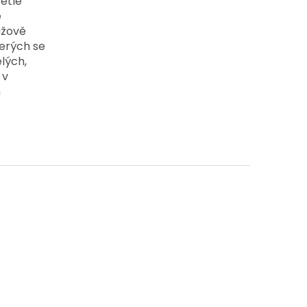
ětle
e
ůžově
terých se
lých,
 v
m