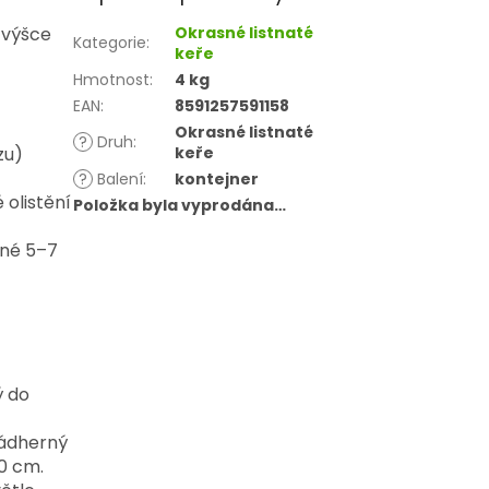
 výšce
Okrasné listnaté
Kategorie
:
keře
Hmotnost
:
4 kg
EAN
:
8591257591158
Okrasné listnaté
?
Druh
:
zu)
keře
?
Balení
:
kontejner
 olistění
Položka byla vyprodána…
ěné 5–7
ý do
nádherný
0 cm.