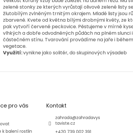
Velikost koruny vždy bude záležet na daném řezu. Má sv
zelené stonky ze kterých vyrůstají olivově zelené listy s
žlutobílým zvlněným trnitým okrajem. Mladé listy jsou r
zbarvené. Kvete od května bílými drobnými květy, ze k
pak vytvoří červené peckovice. Pěstujeme v mírně kyse
vlhkých a dobře odvodněných půdách na plném slunci i
částečném stínu. Tvarování provádíme na jaře i běhe
vegetace.
Využití:
vynikne jako solitér, do skupinových výsadeb
ce pro vás
Kontakt
zahrada
@
zahradavys
taviste.cz
povat
k balení rostlin
+420 739 002 391