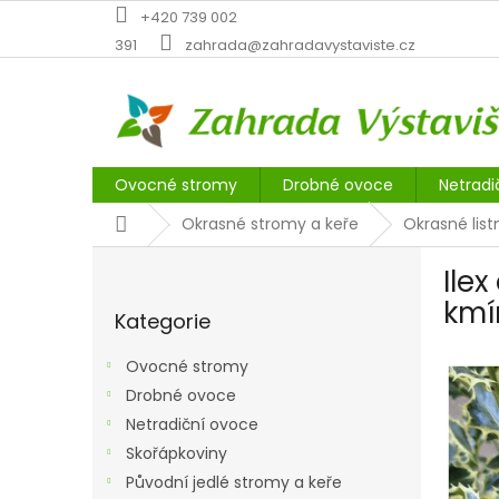
Přejít
+420 739 002
na
391
zahrada@zahradavystaviste.cz
obsah
Ovocné stromy
Drobné ovoce
Netradi
Domů
Okrasné stromy a keře
Okrasné list
P
Ile
o
Přeskočit
s
kmí
Kategorie
kategorie
t
r
Ovocné stromy
a
Drobné ovoce
n
Netradiční ovoce
n
í
Skořápkoviny
p
Původní jedlé stromy a keře