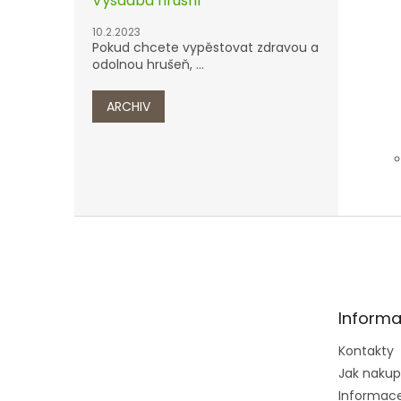
Výsadba hrušní
10.2.2023
Pokud chcete vypěstovat zdravou a
odolnou hrušeň, ...
ARCHIV
Z
á
p
a
t
Informa
í
Kontakty
Jak naku
Informace 