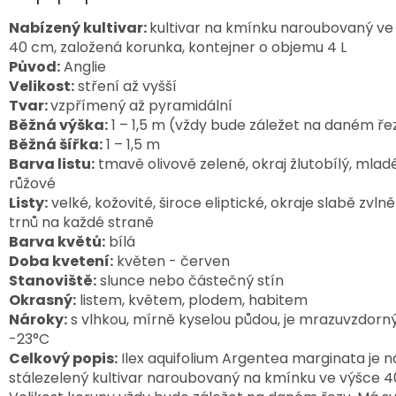
Nabízený kultivar:
kultivar na kmínku naroubovaný ve
40 cm, založená korunka, kontejner o objemu 4 L
Původ:
Anglie
Velikost:
stření až vyšší
Tvar:
vzpřímený až pyramidální
Běžná výška:
1 – 1,5 m (vždy bude záležet na daném ře
Běžná šířka:
1 – 1,5 m
Barva listu:
tmavě olivově zelené, okraj žlutobílý, mladé
růžové
Listy:
velké, kožovité, široce eliptické, okraje slabě zvln
trnů na každé straně
Barva květů:
bílá
Doba kvetení:
květen - červen
Stanoviště:
slunce nebo částečný stín
Okrasný:
listem, květem, plodem, habitem
Nároky:
s vlhkou, mírně kyselou půdou, je mrazuvzdorn
-23°C
Celkový popis:
Ilex aquifolium Argentea marginata je 
stálezelený kultivar naroubovaný na kmínku ve výšce 4