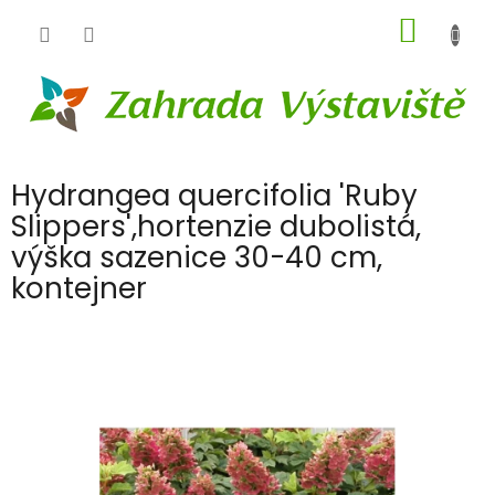
Přejít
NÁKUP
na
obsah
KOŠÍK
Hydrangea quercifolia 'Ruby
Slippers',hortenzie dubolistá,
výška sazenice 30-40 cm,
kontejner