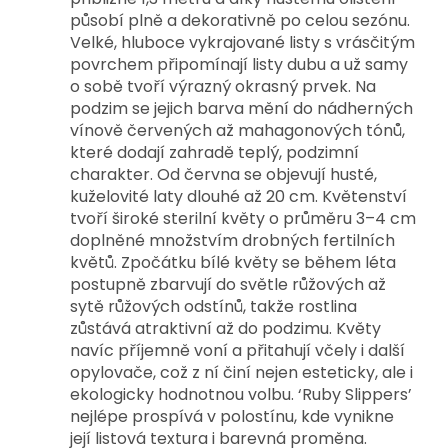
působí plně a dekorativně po celou sezónu. 
Velké, hluboce vykrajované listy s vrásčitým 
povrchem připomínají listy dubu a už samy 
o sobě tvoří výrazný okrasný prvek. Na 
podzim se jejich barva mění do nádherných 
vínově červených až mahagonových tónů, 
které dodají zahradě teplý, podzimní 
charakter. 
Od června se objevují husté, 
kuželovité laty dlouhé až 20 cm. Květenství 
tvoří široké sterilní květy o průměru 3–4 cm 
doplněné množstvím drobných fertilních 
květů. Zpočátku bílé květy se během léta 
postupně zbarvují do světle růžových až 
sytě růžových odstínů, takže rostlina 
zůstává atraktivní až do podzimu. Květy 
navíc příjemně voní a přitahují včely i další 
opylovače, což z ní činí nejen esteticky, ale i 
ekologicky hodnotnou volbu. 
‘Ruby Slippers’ 
nejlépe prospívá v polostínu, kde vynikne 
její listová textura i barevná proměna. 