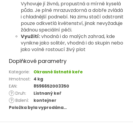
Vyhovuje jí živná, propustná a mírně kyselá 
půda. Je plně mrazuvzdorná a dobře zvládá 
i chladnější podnebí. Na zimu stačí odstranit 
pouze odkvetlá květenství, jinak nevyžaduje 
žádnou speciální péči.
Využití:
vhodná i do malých zahrad, kde
vynikne jako solitér, vhodná i do skupin nebo
jako volně rostoucí živý plot
Doplňkové parametry
Kategorie
:
Okrasné listnaté keře
Hmotnost
:
4 kg
EAN
:
8596652003350
?
Druh
:
Listnaný keř
?
Balení
:
kontejner
Položka byla vyprodána…
Z
á