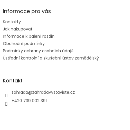
p
a
Informace pro vás
t
Kontakty
í
Jak nakupovat
Informace k balení rostlin
Obchodní podmínky
Podmínky ochrany osobních údajů
Ústřední kontrolní a zkušební ústav zemědělský
Kontakt
zahrada
@
zahradavystaviste.cz
+420 739 002 391