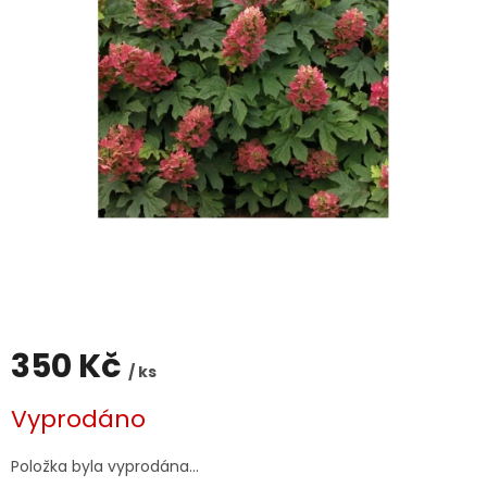
350 Kč
/ ks
Měrná
Vyprodáno
cena:
Položka byla vyprodána…