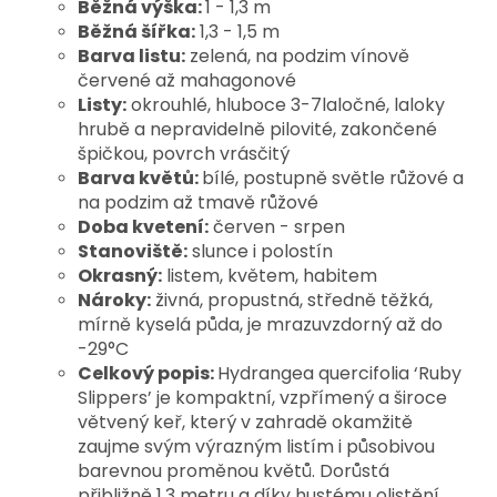
Běžná výška:
1 - 1,3 m
Běžná šířka:
1,3 - 1,5 m
Barva listu:
zelená, na podzim vínově
červené až mahagonové
Listy:
okrouhlé, hluboce 3-7laločné, laloky
hrubě a nepravidelně pilovité, zakončené
špičkou, povrch vrásčitý
Barva květů:
bílé, postupně světle růžové a
na podzim až tmavě růžové
Doba kvetení:
červen - srpen
Stanoviště:
slunce i polostín
Okrasný:
listem, květem, habitem
Nároky:
živná, propustná, středně těžká,
mírně kyselá půda, je mrazuvzdorný až do
-29°C
Celkový popis:
Hydrangea quercifolia ‘Ruby 
Slippers’ je kompaktní, vzpřímený a široce 
větvený keř, který v zahradě okamžitě 
zaujme svým výrazným listím i působivou 
barevnou proměnou květů. Dorůstá 
přibližně 1,3 metru a díky hustému olistění 