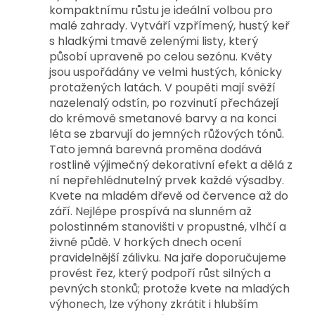
kompaktnímu růstu je ideální volbou pro 
malé zahrady. Vytváří vzpřímený, hustý keř 
s hladkými tmavě zelenými listy, který 
působí upraveně po celou sezónu. 
Květy 
jsou uspořádány ve velmi hustých, kónicky 
protažených latách. V poupěti mají svěží 
nazelenalý odstín, po rozvinutí přecházejí 
do krémově smetanové barvy a na konci 
léta se zbarvují do jemných růžových tónů. 
Tato jemná barevná proměna dodává 
rostlině výjimečný dekorativní efekt a dělá z 
ní nepřehlédnutelný prvek každé výsadby. 
Kvete na mladém dřevě od července až do 
září. Nejlépe prospívá na slunném až 
polostinném stanovišti v propustné, vlhčí a 
živné půdě. V horkých dnech ocení 
pravidelnější zálivku. Na jaře doporučujeme 
provést řez, který podpoří růst silných a 
pevných stonků; protože kvete na mladých 
výhonech, lze výhony zkrátit i hlubším 