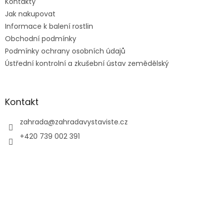
Kontakty
í
Jak nakupovat
Informace k balení rostlin
Obchodní podmínky
Podmínky ochrany osobních údajů
Ústřední kontrolní a zkušební ústav zemědělský
Kontakt
zahrada
@
zahradavystaviste.cz
+420 739 002 391