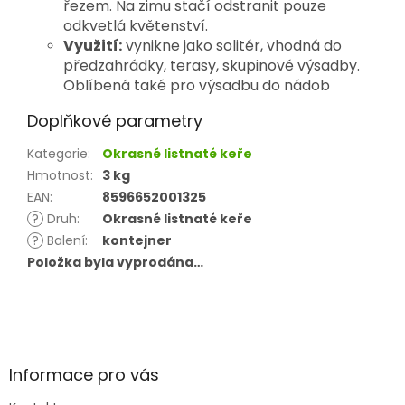
řezem. Na zimu stačí odstranit pouze 
odkvetlá květenství.
Využití:
vynikne jako solitér, vhodná do
předzahrádky, terasy, skupinové výsadby.
Oblíbená také pro výsadbu do nádob
Doplňkové parametry
Kategorie
:
Okrasné listnaté keře
Hmotnost
:
3 kg
EAN
:
8596652001325
?
Druh
:
Okrasné listnaté keře
?
Balení
:
kontejner
Položka byla vyprodána…
Z
á
p
a
Informace pro vás
t