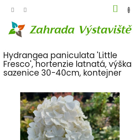
Přejít
NÁKUP
na
obsah
KOŠÍK
Hydrangea paniculata 'Little
Fresco', hortenzie latnatá, výška
sazenice 30-40cm, kontejner