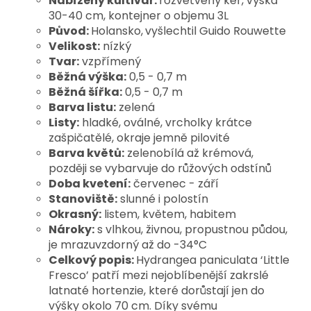
Nabízený kultivar:
rozvětvený keř, výška
30-40 cm, kontejner o objemu 3L
Původ:
Holansko,
vyšlechtil Guido Rouwette
Velikost:
nízký
Tvar:
vzpřímený
Běžná výška:
0,5 - 0,7 m
Běžná šířka:
0,5 - 0,7 m
Barva listu:
zelená
Listy:
hladké, oválné, vrcholky krátce
zašpičatělé, okraje jemně pilovité
Barva květů:
zelenobílá až krémová,
později se vybarvuje do růžových odstínů
Doba kvetení:
červenec - září
Stanoviště:
slunné i polostín
Okrasný:
listem, květem, habitem
Nároky:
s vlhkou, živnou, propustnou půdou,
je mrazuvzdorný až do -34°C
Celkový popis:
Hydrangea paniculata ‘Little 
Fresco’ patří mezi nejoblíbenější zakrslé 
latnaté hortenzie, které dorůstají jen do 
výšky okolo 70 cm. Díky svému 