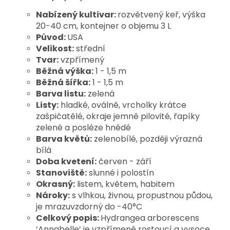
Nabízený kultivar:
rozvětvený keř, výška
20-40 cm, kontejner o objemu 3 L
Původ:
USA
Velikost:
střední
Tvar:
vzpřímený
Běžná výška:
1 - 1,5 m
Běžná šířka:
1 - 1,5 m
Barva listu:
zelená
Listy:
hladké, oválné, vrcholky krátce
zašpičatělé, okraje jemně pilovité, řapíky
zelené a posléze hnědé
Barva květů:
zelenobílé, později výrazná
bílá
Doba kvetení:
červen - září
Stanoviště:
slunné i polostín
Okrasný:
listem, květem, habitem
Nároky:
s vlhkou, živnou, propustnou půdou,
je mrazuvzdorný do -40°C
Celkový popis:
Hydrangea arborescens 
‘Annabelle’ je vzpřímeně rostoucí a vysoce 