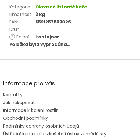
Kategorie
:
Okrasné listnaté keře
Hmotnost
:
3 kg
EAN
:
8591257553026
Druh
:
?
Balení
:
kontejner
Položka byla vyprodána…
Z
á
p
a
Informace pro vás
t
Kontakty
í
Jak nakupovat
Informace k balení rostlin
Obchodní podmínky
Podmínky ochrany osobních údajů
Ústřední kontrolní a zkušební ústav zemědělský