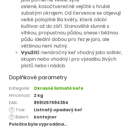
zelené, kosočtverečně vejčité s hrubě
zubatým okrajem. Od července se objevují
velké poloplné lila květy, které zdobí
kultivar až do září. Stanoviště slunné s
vlhkou, propustnou půdou, snese i běžnou
půdu. Ideální dobou pro řez je jaro, ale
většinou není nutný.
Využití:
nenáročný keř vhodný jako solitér,
skupin nebo vhodný i pro výsadbu živých
plotů nebo i nádob
Doplňkové parametry
Kategorie
:
Okrasné listnaté keře
Hmotnost
:
2 kg
EAN
:
8591257594364
?
Tvar
:
Listnatý opadavý keř
?
Balení
:
kontejner
Položka byla vyprodána…