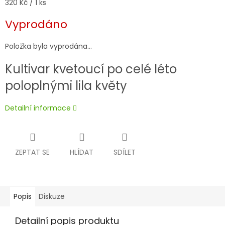
Měrná
320 Kč / 1 ks
cena:
Vyprodáno
Položka byla vyprodána…
Kultivar kvetoucí po celé léto
poloplnými lila květy
Detailní informace
ZEPTAT SE
HLÍDAT
SDÍLET
Popis
Diskuze
Detailní popis produktu