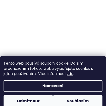
Tento web používá soubory cookie. Dalším
procházením tohoto webu vyjadřujete souhlas s
jejich používáním.. Více informací
zde
.
Vytvořil Shoptet
Nastavení
Copyright 2026
Zahrada Výstaviště
. Všechna práva
Odmítnout
Souhlasím
vyhrazena.
Upravit nastavení cookies