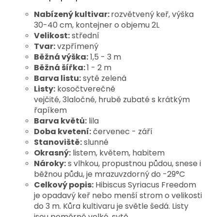
Nabízený kultivar:
rozvětvený keř, výška
30-40 cm, kontejner o objemu 2L
Velikost:
střední
Tvar:
vzpřímený
Běžná výška:
1,5 - 3 m
Běžná šířka:
1 - 2 m
Barva listu:
sytě zelená
Listy:
kosočtverečně
vejčité, 3laločné, hrubě zubaté s krátkým
řapíkem
Barva květů:
lila
Doba kvetení:
červenec - září
Stanoviště:
slunné
Okrasný:
listem, květem, habitem
Nároky:
s vlhkou, propustnou půdou, snese i
běžnou půdu, je mrazuvzdorný do -29°C
Celkový popis:
Hibiscus Syriacus Freedom
je opadavý keř nebo menší strom o velikosti
do 3 m. Kůra kultivaru je světle šedá. Listy
jsou poměrně velké, sytě