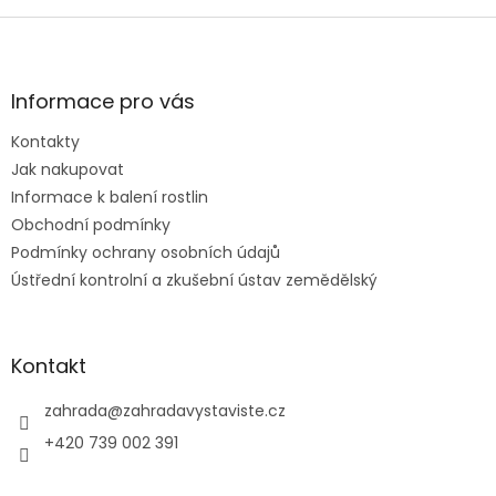
Z
á
p
a
Informace pro vás
t
Kontakty
í
Jak nakupovat
Informace k balení rostlin
Obchodní podmínky
Podmínky ochrany osobních údajů
Ústřední kontrolní a zkušební ústav zemědělský
Kontakt
zahrada
@
zahradavystaviste.cz
+420 739 002 391