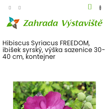
Přejít
NÁKUP
na
obsah
KOŠÍK
Hibiscus Syriacus FREEDOM,
ibišek syrský, výška sazenice 30-
40 cm, kontejner