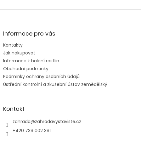
Z
á
p
a
Informace pro vás
t
Kontakty
í
Jak nakupovat
Informace k balení rostlin
Obchodní podmínky
Podmínky ochrany osobních údajů
Ústřední kontrolní a zkušební ústav zemědělský
Kontakt
zahrada
@
zahradavystaviste.cz
+420 739 002 391