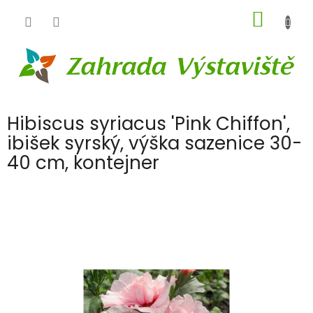
Přejít
NÁKUP
na
obsah
KOŠÍK
Hibiscus syriacus 'Pink Chiffon',
ibišek syrský, výška sazenice 30-
40 cm, kontejner