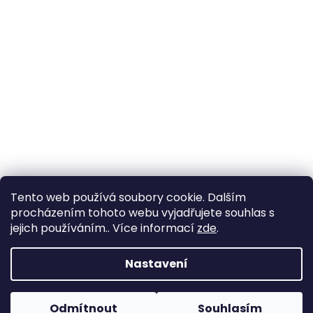
Tento web používá soubory cookie. Dalším
procházením tohoto webu vyjadřujete souhlas s
jejich používáním.. Více informací
zde
.
Vytvořil Shoptet
Nastavení
Copyright 2026
Zahrada Výstaviště
. Všechna práva
Odmítnout
Souhlasím
vyhrazena.
Upravit nastavení cookies