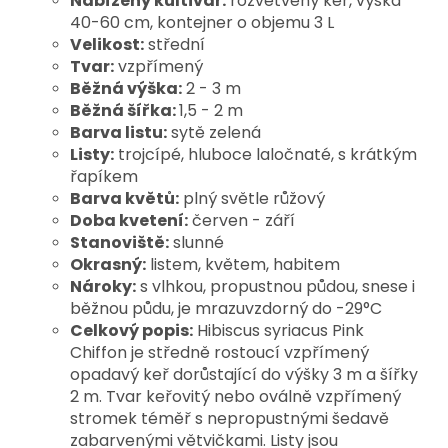
Nabízený kultivar:
rozvětvený keř, výška
40-60 cm, kontejner o objemu 3 L
Velikost:
střední
Tvar:
vzpřímený
Běžná výška:
2 - 3 m
Běžná šířka:
1,5 - 2 m
Barva listu:
sytě zelená
Listy:
trojcípé, hluboce laločnaté, s krátkým
řapíkem
Barva květů:
plný světle růžový
Doba kvetení:
červen - září
Stanoviště:
slunné
Okrasný:
listem, květem, habitem
Nároky:
s vlhkou, propustnou půdou, snese i
běžnou půdu, je mrazuvzdorný do -29°C
Celkový popis:
Hibiscus syriacus Pink
Chiffon je středně rostoucí vzpřímený
opadavý keř dorůstající do výšky 3 m a šířky
2 m. Tvar keřovitý nebo oválně vzpřímený
stromek téměř s nepropustnými šedavě
zabarvenými větvičkami. Listy jsou