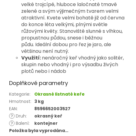
velké trojcípé, hluboce laločnaté tmavě
zelené a svým výjimečným tvarem velmi
atraktivní. Kvete velmi bohatě již od června
do konce léta velkými, plnými světle
růžovými květy. Stanoviště slunné s vlhkou,
propustnou půdou, snese i běžnou
půdu. Ideální dobou pro řez je jaro, ale
většinou není nutný.
Využití:
nenáročný keř vhodný jako solitér,
skupin nebo vhodný i pro výsadbu živých
plotů nebo i nádob
Doplňkové parametry
Kategorie
:
Okrasné listnaté keře
Hmotnost
:
3 kg
EAN
:
8596652003527
?
Druh
:
okrasný keř
?
Balení
:
kontejner
Položka byla vyprodána…