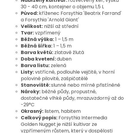
Nabízený kultivar:
rozvětvený keř, výška
30 - 40 cm, kontejner o objemu 1,5 L
Původ:
kříženec Forsythia 'Beatrix Farrand'
a Forsythia 'Arnold Giant'
Velikost:
nižší až střední
Tvar:
vzpřímený
Běžná výška:
1 – 1,5 m
Běžná šířka:
1 – 1,5 m
Barva květů:
zlatavě žlutá
Doba kvetení:
duben
Barva listu:
zelená
Listy:
vstřícné, podlouhle vejčité, v horní
polovině pilovité, zašpičatělé
Stanoviště:
slunné nebo mírně přistíněné
Nároky:
běžné půdy, propustné,
dostatečně vlhké půdy, mrazuvzdorný až do
-29°C
Okrasný:
listem, habitem
Celkový popis:
Forsythia Intermedia
Golden Nugget je nižší kultivar ze
vzpřímeným růstem, který v dospělosti