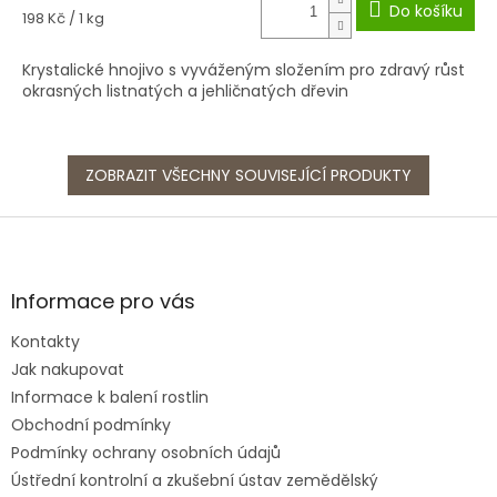
Do košíku
Měrná
198 Kč / 1 kg
cena:
Krystalické hnojivo s vyváženým složením pro zdravý růst
okrasných listnatých a jehličnatých dřevin
ZOBRAZIT VŠECHNY SOUVISEJÍCÍ PRODUKTY
Z
á
p
a
Informace pro vás
t
Kontakty
í
Jak nakupovat
Informace k balení rostlin
Obchodní podmínky
Podmínky ochrany osobních údajů
Ústřední kontrolní a zkušební ústav zemědělský