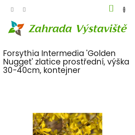
Přejít
NÁKUP
na
obsah
KOŠÍK
Forsythia Intermedia 'Golden
Nugget' zlatice prostřední, výška
30-40cm, kontejner