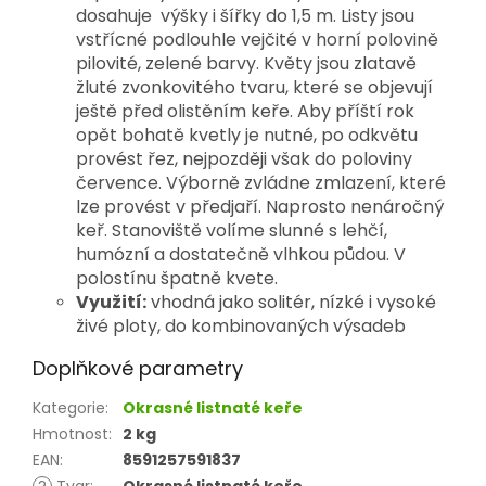
dosahuje výšky i šířky do 1,5 m. Listy jsou
vstřícné podlouhle vejčité v horní polovině
pilovité, zelené barvy. Květy jsou zlatavě
žluté zvonkovitého tvaru, které se objevují
ještě před olistěním keře. Aby příští rok
opět bohatě kvetly je nutné, po odkvětu
provést řez, nejpozději však do poloviny
července. Výborně zvládne zmlazení, které
lze provést v předjaří. Naprosto nenáročný
keř. Stanoviště volíme slunné s lehčí,
humózní a dostatečně vlhkou půdou. V
polostínu špatně kvete.
Využití:
vhodná jako solitér, nízké i vysoké
živé ploty, do kombinovaných výsadeb
Doplňkové parametry
Kategorie
:
Okrasné listnaté keře
Hmotnost
:
2 kg
EAN
:
8591257591837