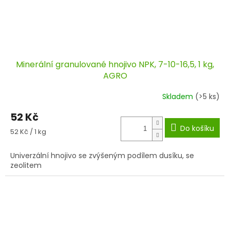
Minerální granulované hnojivo NPK, 7-10-16,5, 1 kg,
AGRO
Skladem
(>5 ks)
52 Kč
Do košíku
Měrná
52 Kč / 1 kg
cena:
Univerzální hnojivo se zvýšeným podílem dusíku, se
zeolitem