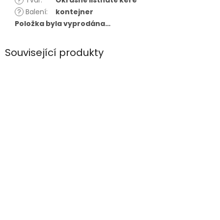
?
Tvar
:
Okrasné listnaté keře
?
Balení
:
kontejner
Položka byla vyprodána…
Související produkty