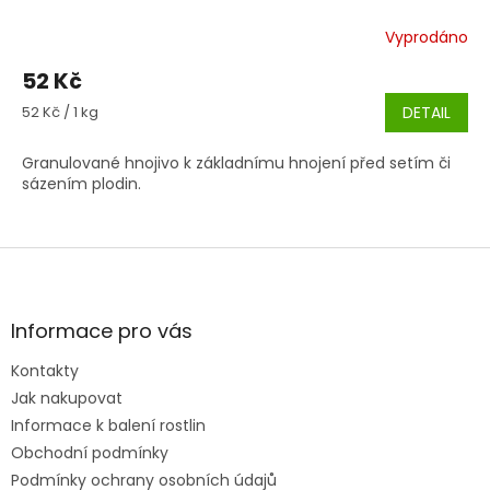
Vyprodáno
52 Kč
Měrná
52 Kč / 1 kg
DETAIL
cena:
Granulované hnojivo k základnímu hnojení před setím či
sázením plodin.
Z
á
p
a
Informace pro vás
t
Kontakty
í
Jak nakupovat
Informace k balení rostlin
Obchodní podmínky
Podmínky ochrany osobních údajů