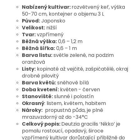
Nabízený kultivar:
rozvětvený keř, výška
50-70 cm, kontejner o objemu 3 L
Původ:
Japonsko
Velikost:
nižší
Tvar:
vzpřímený
Běžná výška:
0,6 – 1,2 m
Běžná šířka:
0,6 – 1 m
Barva listu:
světle zelené, na podzim
oranžová
Listy:
kopinaté až vejčité, zašpičatělé, okraj
drobně pilovitý
Barva květů:
sněhově bílá
Doba kvetení:
květen - červen
Stanoviště:
slunné i polostín
Okrasný
: listem, květem, habitem
Nároky:
propustná půda, je plně
mrazuvzdorný až do -34°C
Celkový popis:
Deutzia gracilis ‘Nikko’ je
pomalu rostoucí, opadavý, široce
vzpřímený kultivar dorůstající přibližně do