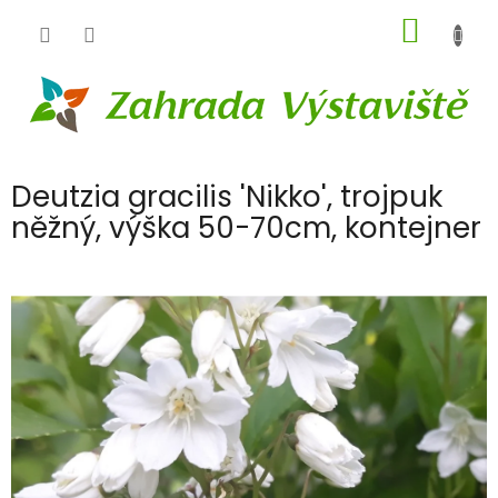
Přejít
NÁKUP
na
obsah
KOŠÍK
Deutzia gracilis 'Nikko', trojpuk
něžný, výška 50-70cm, kontejner