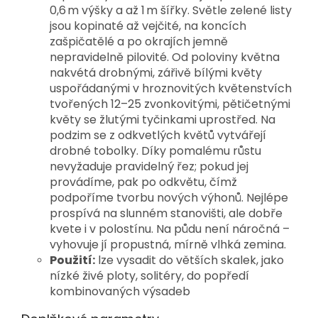
0,6 m výšky a až 1 m šířky. Světle zelené listy
jsou kopinaté až vejčité, na koncích
zašpičatělé a po okrajích jemně
nepravidelně pilovité. Od poloviny května
nakvétá drobnými, zářivě bílými květy
uspořádanými v hroznovitých květenstvích
tvořených 12–25 zvonkovitými, pětičetnými
květy se žlutými tyčinkami uprostřed. Na
podzim se z odkvetlých květů vytvářejí
drobné tobolky. Díky pomalému růstu
nevyžaduje pravidelný řez; pokud jej
provádíme, pak po odkvětu, čímž
podpoříme tvorbu nových výhonů. Nejlépe
prospívá na slunném stanovišti, ale dobře
kvete i v polostínu. Na půdu není náročná –
vyhovuje jí propustná, mírně vlhká zemina.
Použití:
lze vysadit do větších skalek, jako
nízké živé ploty, solitéry, do popředí
kombinovaných výsadeb