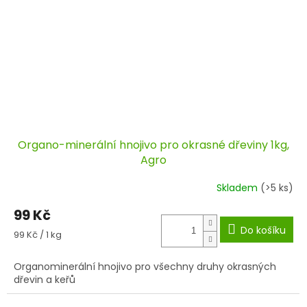
Organo-minerální hnojivo pro okrasné dřeviny 1kg,
Agro
Skladem
(>5 ks)
99 Kč
Do košíku
Měrná
99 Kč / 1 kg
cena:
Organominerální hnojivo pro všechny druhy okrasných
dřevin a keřů