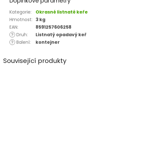
Doplňkové parametry
Kategorie
:
Okrasné listnaté keře
Hmotnost
:
3 kg
EAN
:
8591257606258
?
Druh
:
Listnatý opadavý keř
?
Balení
:
kontejner
Související produkty