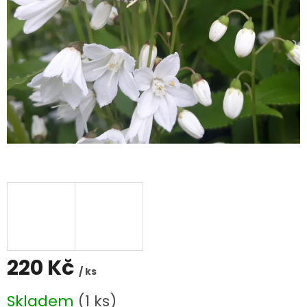
220 Kč
/ ks
Měrná
Skladem
(1 ks)
cena: