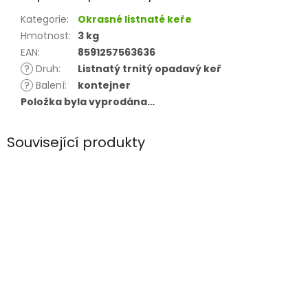
Kategorie
:
Okrasné listnaté keře
Hmotnost
:
3 kg
EAN
:
8591257563636
?
Druh
:
Listnatý trnitý opadavý keř
?
Balení
:
kontejner
Položka byla vyprodána…
Související produkty