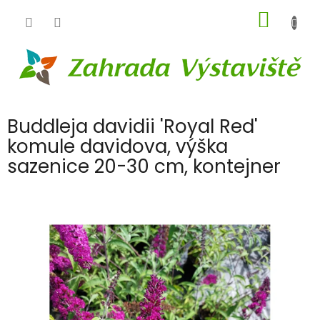
Přejít
NÁKUP
na
obsah
KOŠÍK
Buddleja davidii 'Royal Red'
komule davidova, výška
sazenice 20-30 cm, kontejner