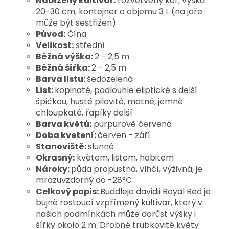
Nabízený kultivar:
rozvětvený keř, výška
20-30 cm, kontejner o objemu 3 L (na jaře
může být sestřižen)
Původ:
Čína
Velikost:
střední
Běžná výška:
2 - 2,5 m
Běžná šířka:
2 - 2,5 m
Barva listu:
šedozelená
List:
kopinaté, podlouhle eliptické s delší
špičkou, hustě pilovité, matné, jemně
chloupkaté, řapíky delší
Barva květů:
purpurově červená
Doba kvetení:
červen - září
Stanoviště:
slunné
Okrasný:
květem, listem, habitem
Nároky:
půda propustná, vlhčí, výživná, je
mrazuvzdorný do -28°C
Celkový popis:
Buddleja davidii Royal Red je
bujně rostoucí vzpřímený kultivar, který v
našich podmínkách může dorůst výšky i
šířky okolo 2 m. Drobné trubkovité květy