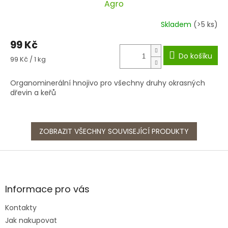
Agro
Skladem
(>5 ks)
99 Kč
Do košíku
Měrná
99 Kč / 1 kg
cena:
Organominerální hnojivo pro všechny druhy okrasných
dřevin a keřů
ZOBRAZIT VŠECHNY SOUVISEJÍCÍ PRODUKTY
Z
á
p
a
Informace pro vás
t
Kontakty
í
Jak nakupovat