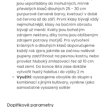
jsou uspořádány do mohutných, mírně
převislých klasů dlouhých 25 - 30 cm
purpurově červené barvy, kvetoucí v době
od června až do září. První klasy bývají vždy
nejmohutnější, klasy na bočním obrostu
bývají už menší. Květy jsou bohatým
zdrojem nektaru, díky tomu jsou oblíbeným
zdrojem potravy motýlů. Pro vytvoření
krásných a dlouhých klasů doporučujeme
každý rok zjara, jakmile se začnou nalévat
pupeny zastříhnout na pevnou kostru, nebo
provést hluboký zmlazovací řez až 10 cm
nad zemí. Do konce léta zase dokáže
vytvořit hustý habitus i do výšky 2 m
Využití:
vysazujeme obvykle do skupin s
kombinací s jinými kultivary, vynikne i jako
samostatně vysazený solitér
Doplňkové parametry