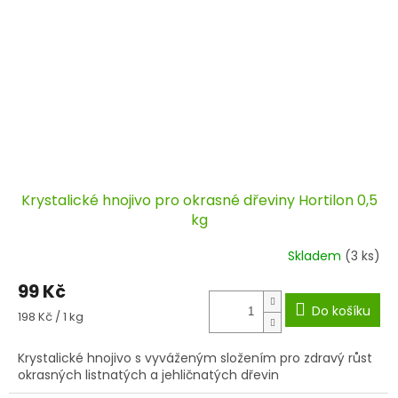
Krystalické hnojivo pro okrasné dřeviny Hortilon 0,5
kg
Skladem
(3 ks)
99 Kč
Do košíku
Měrná
198 Kč / 1 kg
cena:
Krystalické hnojivo s vyváženým složením pro zdravý růst
okrasných listnatých a jehličnatých dřevin