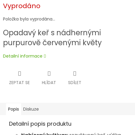
Měrná
Vyprodáno
cena:
Položka byla vyprodána…
Opadavý keř s nádhernými
purpurově červenými květy
Detailní informace
ZEPTAT SE
HLÍDAT
SDÍLET
Popis
Diskuze
Detailní popis produktu