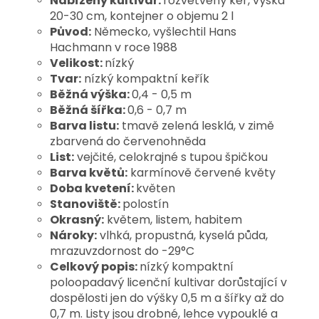
Nabízený kultivar:
rozvětvený keř, výška
20-30 cm, kontejner o objemu 2 l
Původ:
Německo, vyšlechtil Hans
Hachmann v roce 1988
Velikost:
nízký
Tvar:
nízký kompaktní keřík
Běžná výška:
0,4 - 0,5 m
Běžná šířka:
0,6 - 0,7 m
Barva listu:
tmavě zelená lesklá, v zimě
zbarvená do červenohněda
List:
vejčité, celokrajné s tupou špičkou
Barva květů:
karmínově červené květy
Doba kvetení:
květen
Stanoviště:
polostín
Okrasný:
květem, listem, habitem
Nároky:
vlhká, propustná, kyselá půda,
mrazuvzdornost do -29°C
Celkový popis:
nízký kompaktní
poloopadavý licenční kultivar dorůstající v
dospělosti jen do výšky 0,5 m a šířky až do
0,7 m. Listy jsou drobné,
lehce vypouklé a