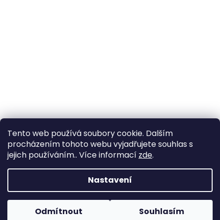
Tento web používá soubory cookie. Dalším
procházením tohoto webu vyjadřujete souhlas s
jejich používáním.. Více informací
zde
.
Vytvořil Shoptet
Nastavení
Copyright 2026
Zahrada Výstaviště
. Všechna práva
Odmítnout
Souhlasím
vyhrazena.
Upravit nastavení cookies