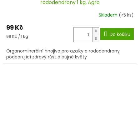
rododendrony 1 kg, Agro
Skladem
(>5 ks)
99 Kč
Do košíku
Měrná
99 Kč / 1 kg
cena:
Organominerální hnojivo pro azalky a rododendrony
podporující zdravý růst a bujné květy