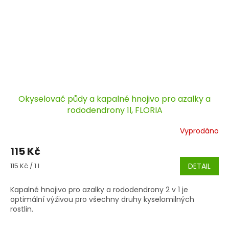
Okyselovač půdy a kapalné hnojivo pro azalky a
rododendrony 1l, FLORIA
Vyprodáno
115 Kč
Měrná
115 Kč / 1 l
DETAIL
cena:
Kapalné hnojivo pro azalky a rododendrony 2 v 1 je
optimální výživou pro všechny druhy kyselomilných
rostlin.