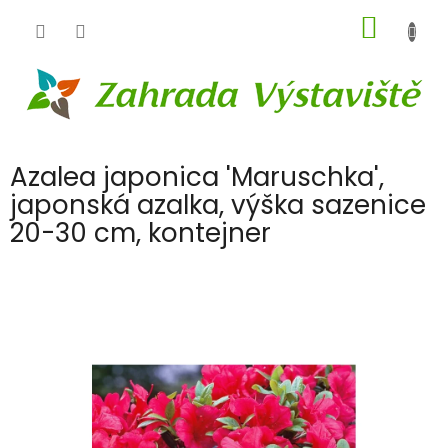
Přejít
NÁKUP
na
obsah
KOŠÍK
Azalea japonica 'Maruschka',
japonská azalka, výška sazenice
20-30 cm, kontejner