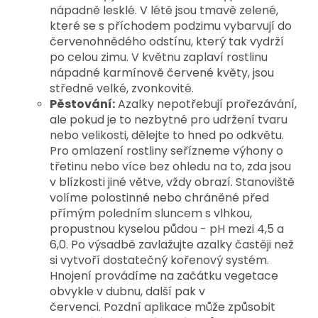
nápadně lesklé. V létě jsou tmavě zelené,
které se s příchodem podzimu vybarvují
do
červenohnědého odstínu, který tak vydrží
po celou zimu. V květnu zaplaví rostlinu
nápadné karmínově červené květy, jsou
středně velké, zvonkovité.
Pěstování:
Azalky nepotřebují prořezávání,
ale pokud je to nezbytné pro udržení tvaru
nebo velikosti, dělejte to hned po odkvětu.
Pro omlazení rostliny seřízneme výhony o
třetinu nebo více bez ohledu na to, zda jsou
v blízkosti jiné větve, vždy obrazí. Stanoviště
volíme polostinné nebo chráněné před
přímým poledním sluncem s vlhkou,
propustnou kyselou půdou - pH mezi 4,5 a
6,0. Po výsadbě zavlažujte azalky častěji než
si vytvoří dostatečný kořenový systém.
Hnojení provádíme na začátku vegetace
obvykle v dubnu, další pak v
červenci. Pozdní aplikace může způsobit