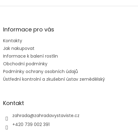
Z
á
p
a
Informace pro vás
t
Kontakty
í
Jak nakupovat
Informace k balení rostlin
Obchodní podmínky
Podmínky ochrany osobních údajů
Ústřední kontrolní a zkušební ústav zemědělský
Kontakt
zahrada
@
zahradavystaviste.cz
+420 739 002 391