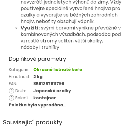
nevyzrátí jednoletých výhonů do zimy. Vždy
používejte speciálně vytvořené hnojiva pro
azalky a vyvarujte se běžných zahradních
hnojiv, neboť ty obsahují vápník.
Využití:
svými barvami vynikne převážně v
kombinovaných výsadbách, podsadba pod
vzrostlé stromy solitér, větší skalky,
nádoby i truhlíky
Doplňkové parametry
Kategorie
:
Okrasné listnaté keře
Hmotnost
:
2 kg
EAN
:
8591257511798
?
Druh
:
Japonské azalky
?
Balení
:
kontejner
Položka byla vyprodána…
Související produkty