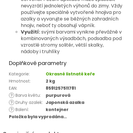
nevyzrátí jednoletých výhonů do zimy. Vždy
používejte speciálně vytvořené hnojiva pro
azalky a vyvarujte se běžných zahradních
hnojiv, neboť ty obsahují vápník.
Využití:
svými barvami vynikne převážně v
kombinovaných výsadbách, podsadba pod
vzrostlé stromy solitér, větší skalky,
nádoby i truhlíky
Doplňkové parametry
Kategorie
:
Okrasné listnaté keře
Hmotnost
:
2 kg
EAN
:
8591257511781
?
Barva květu
:
purpurová
?
Druhy azalek
:
Japonská azalka
?
Balení
:
kontejner
Položka byla vyprodána…