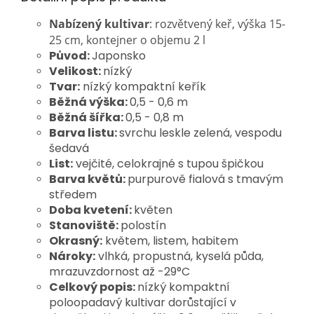
Nabízený kultivar
: rozvětvený keř, výška 15-
25 cm, kontejner o objemu 2 l
Původ:
Japonsko
Velikost:
nízký
Tvar:
nízký kompaktní keřík
Běžná výška:
0,5 - 0,6 m
Běžná šířka:
0,5 - 0,8 m
Barva listu:
svrchu leskle zelená, vespodu
šedavá
List:
vejčité, celokrajné s tupou špičkou
Barva květů:
purpurově fialová s tmavým
středem
Doba kvetení:
květen
Stanoviště:
polostín
Okrasný:
květem, listem, habitem
Nároky:
vlhká, propustná, kyselá půda,
mrazuvzdornost až -29°C
Celkový popis:
nízký kompaktní
poloopadavý kultivar dorůstající v