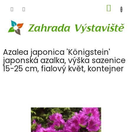
Přejít
NÁKUP
na
obsah
KOŠÍK
Azalea japonica 'Königstein'
japonská azalka, výška sazenice
15-25 cm, fialový květ, kontejner