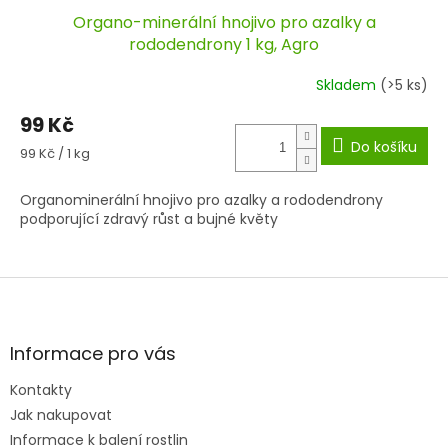
Organo-minerální hnojivo pro azalky a
rododendrony 1 kg, Agro
Skladem
(>5 ks)
99 Kč
Do košíku
Měrná
99 Kč / 1 kg
cena:
Organominerální hnojivo pro azalky a rododendrony
podporující zdravý růst a bujné květy
Z
á
p
a
Informace pro vás
t
Kontakty
í
Jak nakupovat
Informace k balení rostlin