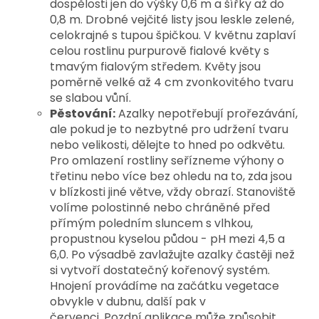
dospělosti jen do výšky 0,6 m a šířky až do
0,8 m. Drobné vejčité listy jsou leskle zelené,
celokrajné s tupou špičkou. V květnu zaplaví
celou rostlinu purpurově fialové květy s
tmavým fialovým středem. Květy jsou
poměrně velké až 4 cm zvonkovitého tvaru
se slabou vůní.
Pěstování:
Azalky nepotřebují prořezávání,
ale pokud je to nezbytné pro udržení tvaru
nebo velikosti, dělejte to hned po odkvětu.
Pro omlazení rostliny seřízneme výhony o
třetinu nebo více bez ohledu na to, zda jsou
v blízkosti jiné větve, vždy obrazí. Stanoviště
volíme polostinné nebo chráněné před
přímým poledním sluncem s vlhkou,
propustnou kyselou půdou - pH mezi 4,5 a
6,0. Po výsadbě zavlažujte azalky častěji než
si vytvoří dostatečný kořenový systém.
Hnojení provádíme na začátku vegetace
obvykle v dubnu, další pak v
červenci. Pozdní aplikace může způsobit