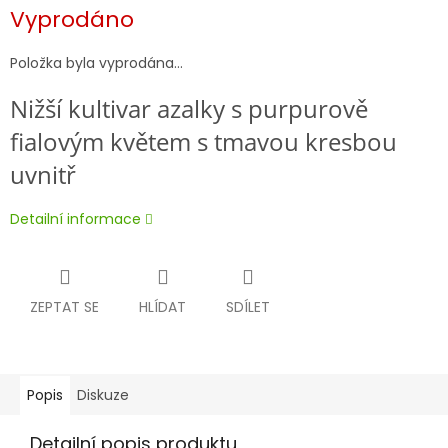
Měrná
Vyprodáno
cena:
Položka byla vyprodána…
Nižší kultivar azalky s purpurově
fialovým květem s tmavou kresbou
uvnitř
Detailní informace
ZEPTAT SE
HLÍDAT
SDÍLET
Popis
Diskuze
Detailní popis produktu