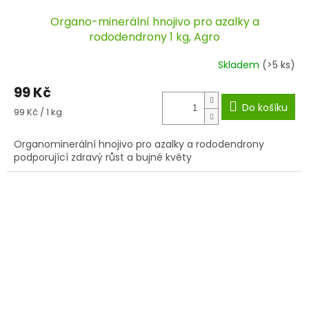
Organo-minerální hnojivo pro azalky a
rododendrony 1 kg, Agro
Skladem
(>5 ks)
99 Kč
Do košíku
Měrná
99 Kč / 1 kg
cena:
Organominerální hnojivo pro azalky a rododendrony
podporující zdravý růst a bujné květy