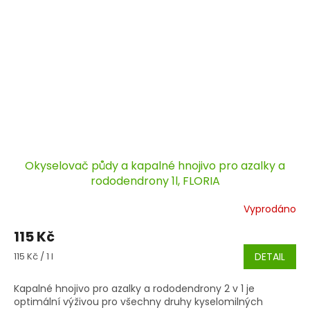
Okyselovač půdy a kapalné hnojivo pro azalky a
rododendrony 1l, FLORIA
Vyprodáno
115 Kč
Měrná
115 Kč / 1 l
DETAIL
cena:
Kapalné hnojivo pro azalky a rododendrony 2 v 1 je
optimální výživou pro všechny druhy kyselomilných