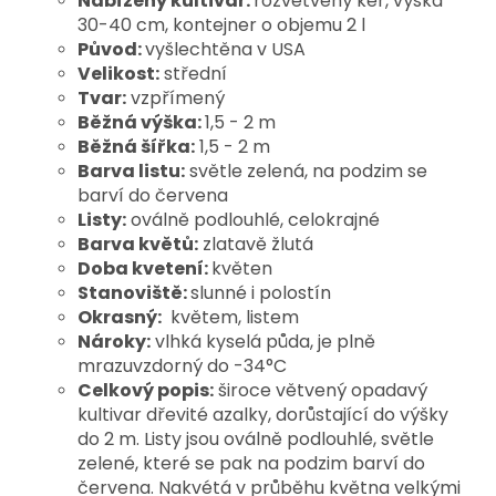
Nabízený kultivar:
rozvětvený keř, výška
30-40 cm, kontejner o objemu 2 l
Původ:
vyšlechtěna v USA
Velikost:
střední
Tvar:
vzpřímený
Běžná výška:
1,5 - 2 m
Běžná šířka:
1,5 - 2 m
Barva listu:
světle zelená, na podzim se
barví do červena
Listy:
oválně podlouhlé, celokrajné
Barva květů:
zlatavě žlutá
Doba kvetení:
květen
Stanoviště:
slunné i polostín
Okrasný:
květem, listem
Nároky:
vlhká kyselá půda, je plně
mrazuvzdorný do -34°C
Celkový popis:
široce větvený opadavý
kultivar dřevité azalky, dorůstající do výšky
do 2 m. Listy jsou oválně podlouhlé, světle
zelené, které se pak na podzim barví do
červena. Nakvétá v průběhu května velkými