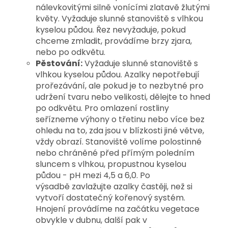
nálevkovitými silně vonícími
zlatavě žlutými
květy
. Vyžaduje slunné stanoviště s vlhkou
kyselou půdou. Řez nevyžaduje, pokud
chceme zmladit, provádíme brzy zjara,
nebo po odkvětu.
Pěstování:
Vyžaduje slunné stanoviště s
vlhkou kyselou půdou. Azalky nepotřebují
prořezávání, ale pokud je to nezbytné pro
udržení tvaru nebo velikosti, dělejte to hned
po odkvětu. Pro omlazení rostliny
seřízneme výhony o třetinu nebo více bez
ohledu na to, zda jsou v blízkosti jiné větve,
vždy obrazí. Stanoviště volíme polostinné
nebo chráněné před přímým poledním
sluncem s vlhkou, propustnou kyselou
půdou - pH mezi 4,5 a 6,0. Po
výsadbě zavlažujte azalky častěji, než si
vytvoří dostatečný kořenový systém.
Hnojení provádíme na začátku vegetace
obvykle v dubnu, další pak v