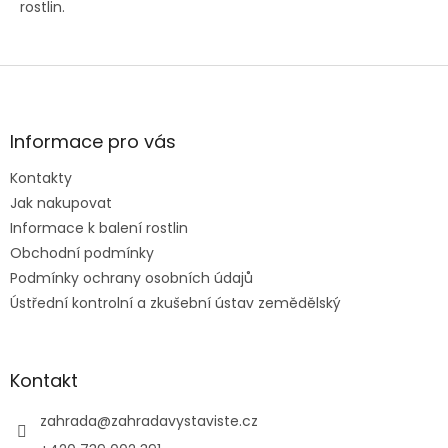
rostlin.
Z
á
p
a
Informace pro vás
t
Kontakty
í
Jak nakupovat
Informace k balení rostlin
Obchodní podmínky
Podmínky ochrany osobních údajů
Ústřední kontrolní a zkušební ústav zemědělský
Kontakt
zahrada
@
zahradavystaviste.cz