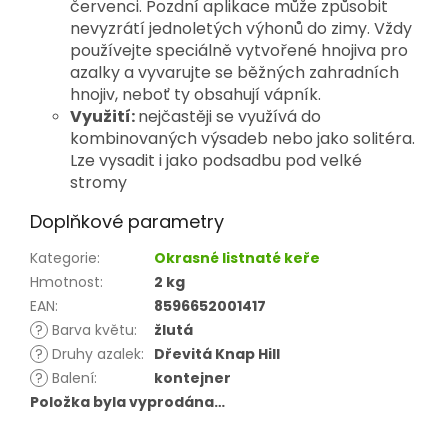
červenci. Pozdní aplikace může způsobit
nevyzrátí jednoletých výhonů do zimy. Vždy
používejte speciálně vytvořené hnojiva pro
azalky a vyvarujte se běžných zahradních
hnojiv, neboť ty obsahují vápník.
Využití:
nejčastěji se využívá do
kombinovaných výsadeb nebo jako solitéra.
Lze vysadit i jako podsadbu pod velké
stromy
Doplňkové parametry
Kategorie
:
Okrasné listnaté keře
Hmotnost
:
2 kg
EAN
:
8596652001417
?
Barva květu
:
žlutá
?
Druhy azalek
:
Dřevitá Knap Hill
?
Balení
:
kontejner
Položka byla vyprodána…