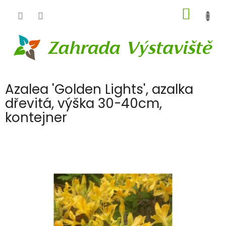
Přejít
NÁKUP
na
obsah
KOŠÍK
Azalea 'Golden Lights', azalka
dřevitá, výška 30-40cm,
kontejner