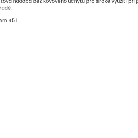
stová nádoba bez kovového úchytu pro široké využití při 
radě.
em 45 l