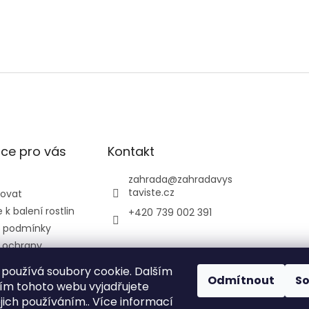
ce pro vás
Kontakt
zahrada
@
zahradavys
taviste.cz
povat
k balení rostlin
+420 739 002 391
 podmínky
 ochrany
údajů
používá soubory cookie. Dalším
ontrolní a
Odmítnout
S
m tohoto webu vyjadřujete
ústav
ejich používáním.. Více informací
ký