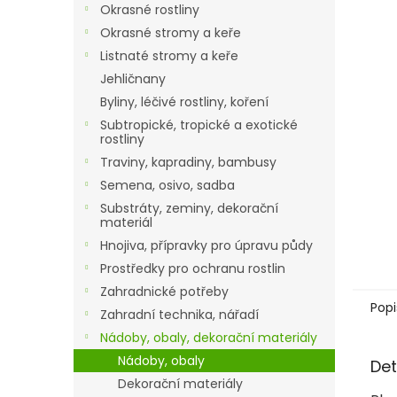
a
Okrasné rostliny
n
Okrasné stromy a keře
e
Listnaté stromy a keře
l
Jehličnany
Byliny, léčivé rostliny, koření
Subtropické, tropické a exotické
rostliny
Traviny, kapradiny, bambusy
Semena, osivo, sadba
Substráty, zeminy, dekorační
materiál
Hnojiva, přípravky pro úpravu půdy
Prostředky pro ochranu rostlin
Zahradnické potřeby
Popi
Zahradní technika, nářadí
Nádoby, obaly, dekorační materiály
Nádoby, obaly
Det
Dekorační materiály