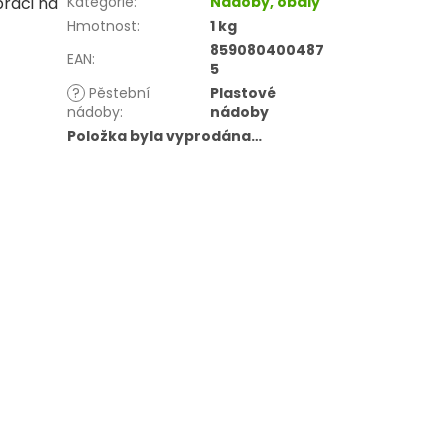
práci na
Kategorie
:
Nádoby, obaly
Hmotnost
:
1 kg
859080400487
EAN
:
5
?
Pěstební
Plastové
nádoby
:
nádoby
Položka byla vyprodána…