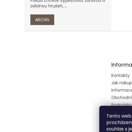
Pokud chcete vypěstovat zdravou a
odolnou hrušeň, ...
ARCHIV
Z
á
p
a
t
Informa
í
Kontakty
Jak naku
Informace 
Obchodní
Podmínky
osobních 
Tento web 
Ústřední k
procházení
zkušební 
souhlas s j
zeměděls