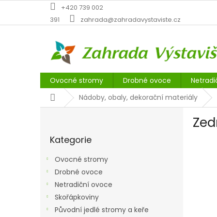
Přejít
+420 739 002
na
391
zahrada@zahradavystaviste.cz
obsah
Ovocné stromy
Drobné ovoce
Netradi
Domů
Nádoby, obaly, dekorační materiály
P
Zed
o
Přeskočit
s
Kategorie
kategorie
t
r
Ovocné stromy
a
Drobné ovoce
n
Netradiční ovoce
n
í
Skořápkoviny
p
Původní jedlé stromy a keře