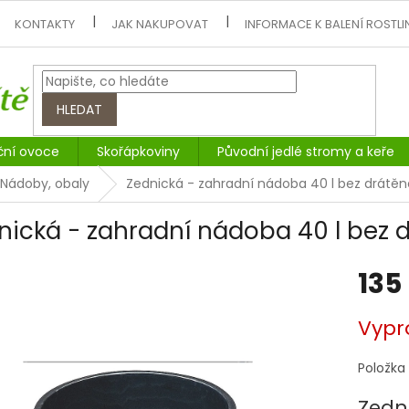
KONTAKTY
JAK NAKUPOVAT
INFORMACE K BALENÍ ROSTLI
HLEDAT
ční ovoce
Skořápkoviny
Původní jedlé stromy a keře
Nádoby, obaly
Zednická - zahradní nádoba 40 l bez drátě
nická - zahradní nádoba 40 l bez 
135
Měrná
Vypr
cena:
Položka
Zedn