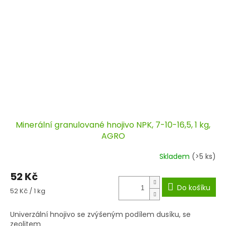
Minerální granulované hnojivo NPK, 7-10-16,5, 1 kg,
AGRO
Skladem
(>5 ks)
52 Kč
Do košíku
Měrná
52 Kč / 1 kg
cena:
Univerzální hnojivo se zvýšeným podílem dusíku, se
zeolitem