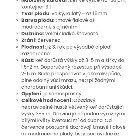
Nabízený kultivar:
keř ve výšce 40-50 cm,
kontejner 3 l
T
var plodu
: velký, kulatý – až 15mm
Barva plodu:
tmavě fialové až
modročerné s ojíněním
Dužnina:
velmi sladká, šťavnatá
Zrání:
červenec
Plodnost:
již 3. rok po výsadbě a plodí
každoročně
Růst:
keř dorůstá výšky až 3-5 m a šířky do
1,5-2 m. Doporučený
rozestup při výsadbě
2-5 m. Bude prosperovat v jakékoliv půdě,
plně odolný vůči mrazu
, netrpí žádnými
chorobami ani škůdci.
Opylení:
je samosprašný
Celkové hodnocení:
Opadavý
nepravidelně hustě větvený keř dorůstající
výšky 3-5 m. Dřevina je nápadná výraznými
bílými květy kvetoucímí od dubna. Od
července postupně dozrávají tmavě fialové
až modročerné plody. Listy jsou oválné až