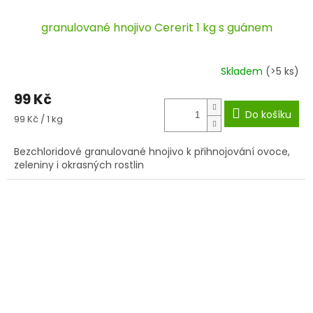
granulované hnojivo Cererit 1 kg s guánem
Skladem
(>5 ks)
99 Kč
Do košíku
Měrná
99 Kč / 1 kg
cena:
Bezchloridové granulované hnojivo k přihnojování ovoce,
zeleniny i okrasných rostlin