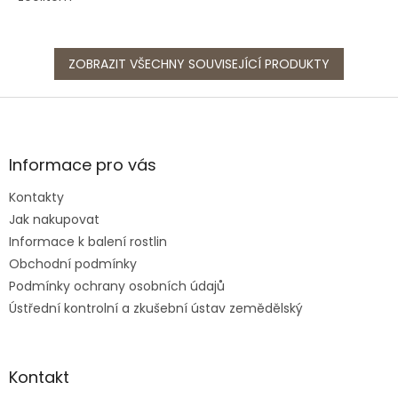
ZOBRAZIT VŠECHNY SOUVISEJÍCÍ PRODUKTY
Z
á
p
a
Informace pro vás
t
Kontakty
í
Jak nakupovat
Informace k balení rostlin
Obchodní podmínky
Podmínky ochrany osobních údajů
Ústřední kontrolní a zkušební ústav zemědělský
Kontakt