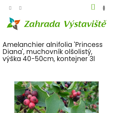
Přejít
NÁKUP
na
obsah
KOŠÍK
Amelanchier alnifolia 'Princess
Diana', muchovník olšolistý,
výška 40-50cm, kontejner 3l