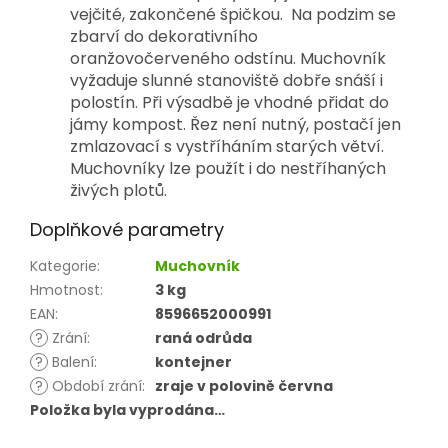
vejčité, zakončené špičkou. Na podzim se
zbarví do dekorativního
oranžovočerveného odstínu. Muchovník
vyžaduje slunné stanoviště dobře snáší i
polostín. Při výsadbě je vhodné přidat do
jámy kompost. Řez není nutný, postačí jen
zmlazovací s vystříháním starých větví.
Muchovníky lze použít i do nestříhaných
živých plotů.
Doplňkové parametry
Kategorie
:
Muchovník
Hmotnost
:
3 kg
EAN
:
8596652000991
?
Zrání
:
raná odrůda
?
Balení
:
kontejner
?
Období zrání
:
zraje v polovině června
Položka byla vyprodána…