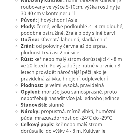
Nabízený kultivar:
námi nabízený kultivar je
roubovaný ve výšce 5-10cm, výška rostliny je
30-40 cm v kontejneru 1l
Původ:
jihovýchodní Asie
Plody:
černé, velké podlouhlé 2 - 4 cm dlouhé,
podobné ostružině. Zralé plody silně barví
Dužina:
šťavnatá lahodná, sladká chuť
Zrání:
od poloviny června až do srpna,
plodnost trvá asi 2 měsíce.
Růst:
keř nebo malý strom dorůstající 4 - 8 m
ve 20 letech. Po výsadbě je nutné v prvních 3
letech provádět náročnější péči jako je
pravidelná zálivka, hnojení, odplevelení
Plodnost:
je velmi vysoká, pravidelná
Opylení:
moruše jsou samosprašné, proto
nepotřebují nasadit více jak jednoho jedince
Stanoviště:
slunné
Nároky:
propustná, mírně vlhká, humózní
půda, mrazuvzdornost od -24°C do -29°C
Celkový popis
: keř nebo malý strom
dorůstající do výšky 4 - 8 m. Kultivar je