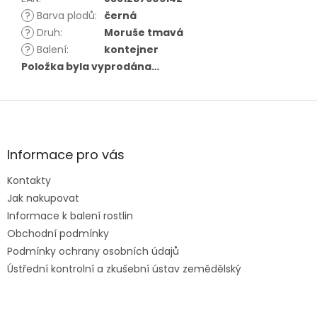
?
Barva plodů
:
černá
?
Druh
:
Moruše tmavá
?
Balení
:
kontejner
Položka byla vyprodána…
Z
á
p
a
Informace pro vás
t
Kontakty
í
Jak nakupovat
Informace k balení rostlin
Obchodní podmínky
Podmínky ochrany osobních údajů
Ústřední kontrolní a zkušební ústav zemědělský