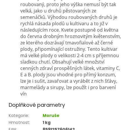
roubovaný, proto jeho výška nemusí být tak
velká, jako u druhů pěstovaných ze
semenáčků. Výhodou roubovaných druhů je
rychlá násada plodů u kultivaru a to již v
následujícím roce. Kvete postupně od května
do června drobným hroznovitým květenstvím,
ze kterého dozrávají tmavofialové až černé
plody, připomínající ostružiny. Tento kultivar
má velké plody o velikosti 2-4 cm s příjemnou
sladkou chutí. Obsahují velké množství
cenných zdraví prospěšných látek, vitaminy C,
E a B. plody jsou vhodné pro přímý konzum,
lze je i sušit, zavařovat a vyrábět z nich šťávy,
marmelády a sirupy, lze použít i pro barvení
vín
Doplňkové parametry
Kategorie
:
Moruše
Hmotnost
:
1 kg
EAN
:
8591257606142