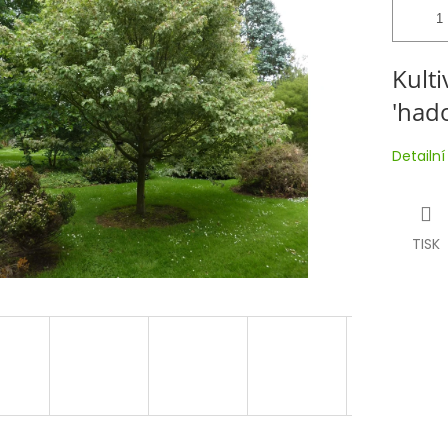
Kult
'had
Detailn
TISK