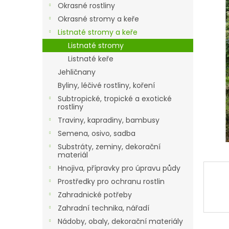
a
Okrasné rostliny
n
Okrasné stromy a keře
e
Listnaté stromy a keře
l
Listnaté stromy
Listnaté keře
Jehličnany
Byliny, léčivé rostliny, koření
Subtropické, tropické a exotické
rostliny
Traviny, kapradiny, bambusy
Semena, osivo, sadba
Substráty, zeminy, dekorační
materiál
Hnojiva, přípravky pro úpravu půdy
Prostředky pro ochranu rostlin
Zahradnické potřeby
Zahradní technika, nářadí
Nádoby, obaly, dekorační materiály