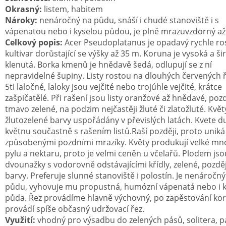
Okrasný:
listem, habitem
Nároky:
nenáročný na půdu, snáší i chudé stanoviště i s
vápenatou nebo i kyselou půdou, je plně mrazuvzdorný až
Celkový popis:
Acer Pseudoplatanus je opadavý rychle ro
kultivar dorůstající se výšky až 35 m. Koruna je vysoká a ši
klenutá. Borka kmenů je hnědavě šedá, odlupují se z ní
nepravidelné šupiny. Listy rostou na dlouhých červených ř
5ti laločné, laloky jsou vejčité nebo trojúhle vejčité, krátce
zašpičatělé. Při rašení jsou listy oranžové až hnědavé, pozd
tmavo zelené, na podzim nejčastěji žluté či zlatožluté. Květ
žlutozelené barvy uspořádány v převislých latách. Kvete 
květnu součastně s rašením listů.Raší později, proto uni
způsobenými pozdními mrazíky. Květy produkují velké mno
pylu a nektaru, proto je velmi ceněn u včelařů. Plodem jso
dvounažky s vodorovně odstávajícími křídly, zelené, pozdě
barvy. Preferuje slunné stanoviště i polostín. Je nenáročný
půdu, vyhovuje mu propustná, humózní vápenatá nebo i k
půda. Řez provádíme hlavně výchovný, po zapěstování ko
provádí spíše občasný udržovací řez.
Využití:
vhodný pro výsadbu do zelených pásů,
solitera, p