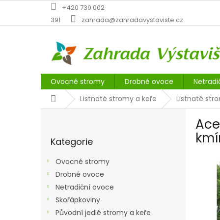
Přejít
+420 739 002
na
391
zahrada@zahradavystaviste.cz
obsah
Ovocné stromy
Drobné ovoce
Netradi
Domů
Listnaté stromy a keře
Listnaté str
P
Ace
o
Přeskočit
s
kmí
Kategorie
kategorie
t
r
Ovocné stromy
a
Drobné ovoce
n
Netradiční ovoce
n
í
Skořápkoviny
p
Původní jedlé stromy a keře