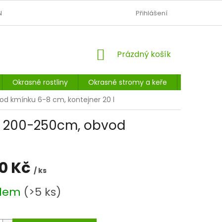
N
OBCHODNÍ PODMÍNKY
PODMÍNKY OCHRANY OSOBNÍCH Ú
Přihlášení
NÁKUPNÍ
Prázdný košík
KOŠÍK
Okrasné rostliny
Okrasné stromy a keře
Listnaté 
vod kmínku 6-8 cm, kontejner 20 l
ška 200-250cm, obvod
80 Kč
/ ks
adem
(>5 ks)