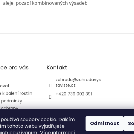
aleje, pozadí kombinovaných výsadeb
ce pro vás
Kontakt
zahrada
@
zahradavys
taviste.cz
povat
k balení rostlin
+420 739 002 391
 podmínky
 ochrany
údajů
používá soubory cookie. Dalším
ontrolní a
Odmítnout
S
m tohoto webu vyjadřujete
ústav
ejich používáním.. Více informací
ký