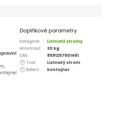
Doplňkové parametry
Kategorie
:
Listnaté stromy
Hmotnost
:
20 kg
opravní
EAN
:
8591257501461
?
Tvar
:
Listnatý strom
cm,
?
Balení
:
kontejner
ontejner