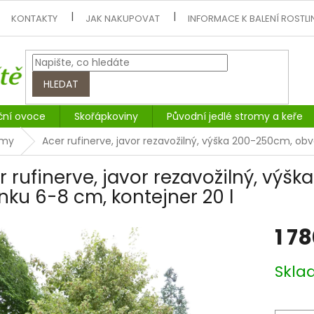
KONTAKTY
JAK NAKUPOVAT
INFORMACE K BALENÍ ROSTLI
HLEDAT
ční ovoce
Skořápkoviny
Původní jedlé stromy a keře
omy
Acer rufinerve, javor rezavožilný, výška 200-250cm, ob
r rufinerve, javor rezavožilný, vý
nku 6-8 cm, kontejner 20 l
1 7
Měrná
Skl
cena: