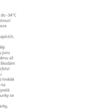
 do -34°C
stoucí
roce
apících,
ěji
y jsou
dubnu až
ká škodám
žství
u
ji hnědé
 na
yselá
runky se
arky,