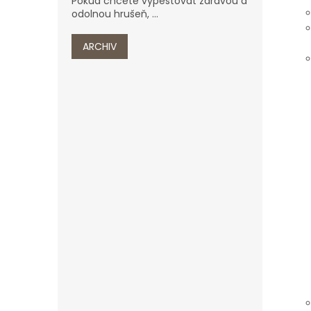
Pokud chcete vypěstovat zdravou a
odolnou hrušeň, ...
ARCHIV