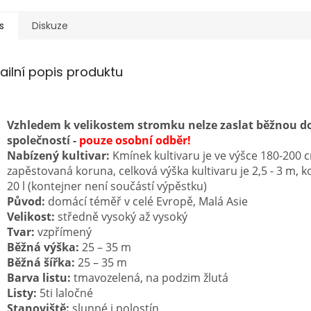
s
Diskuze
ailní popis produktu
Vzhledem k velikostem stromku nelze zaslat běžnou d
společností -
pouze osobní odběr!
Nabízený kultivar:
Kmínek kultivaru je ve výšce 180-200 
zapěstovaná koruna, celková výška kultivaru je 2,5 - 3 m, k
20 l (kontejner není součástí výpěstku)
Původ:
domácí téměř v celé Evropě, Malá Asie
Velikost:
středně vysoký až vysoký
Tvar:
vzpřímený
Běžná výška:
25 – 35 m
Běžná šířka:
25 – 35 m
Barva listu:
tmavozelená, na podzim žlutá
Listy:
5ti laločné
Stanoviště:
slunné i polostín