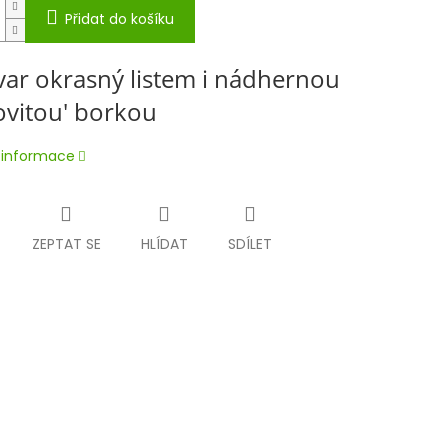
Přidat do košíku
ivar okrasný listem i nádhernou
ovitou' borkou
í informace
ZEPTAT SE
HLÍDAT
SDÍLET