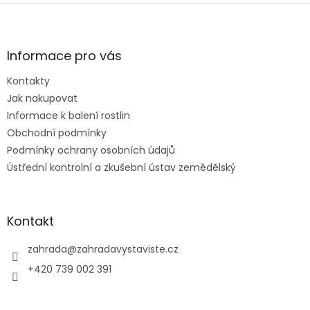
Z
á
p
a
Informace pro vás
t
Kontakty
í
Jak nakupovat
Informace k balení rostlin
Obchodní podmínky
Podmínky ochrany osobních údajů
Ústřední kontrolní a zkušební ústav zemědělský
Kontakt
zahrada
@
zahradavystaviste.cz
+420 739 002 391