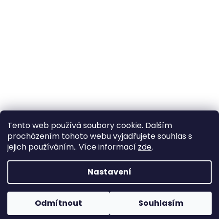
Tento web používá soubory cookie. Dalším
procházením tohoto webu vyjadřujete souhlas s
jejich používáním.. Více informací
zde
.
Vytvořil Shoptet
Nastavení
Copyright 2026
Zahrada Výstaviště
. Všechna práva
Odmítnout
Souhlasím
vyhrazena.
Upravit nastavení cookies