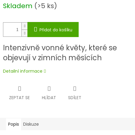
Měrná
Skladem
(>5 ks)
cena:
Přidat do košíku
Intenzivně vonné květy, které se
objevují v zimních měsících
Detailní informace
ZEPTAT SE
HLÍDAT
SDÍLET
Popis
Diskuze