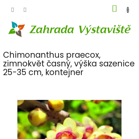
Přejít
NÁKUP
na
obsah
KOŠÍK
Chimonanthus praecox,
zimnokvět časný, výška sazenice
25-35 cm, kontejner