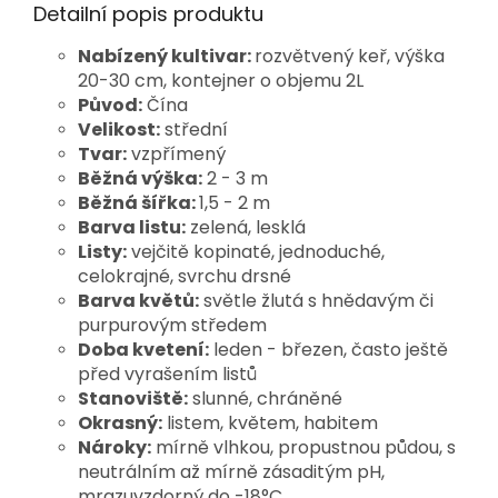
Detailní popis produktu
Nabízený kultivar:
rozvětvený keř, výška
20-30 cm, kontejner o objemu 2L
Původ:
Čína
Velikost:
střední
Tvar:
vzpřímený
Běžná výška:
2 - 3 m
Běžná šířka:
1,5 - 2 m
Barva listu:
zelená, lesklá
Listy:
vejčitě kopinaté, jednoduché,
celokrajné, svrchu drsné
Barva květů:
světle žlutá s hnědavým či
purpurovým středem
Doba kvetení:
leden - březen, často ještě
před vyrašením listů
Stanoviště:
slunné, chráněné
Okrasný:
listem, květem, habitem
Nároky:
mírně vlhkou, propustnou půdou, s
neutrálním až mírně zásaditým pH,
mrazuvzdorný do -18°C