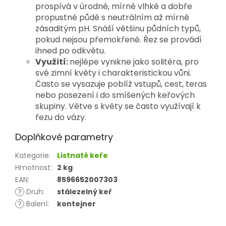
prospívá v úrodné, mírně vlhké a dobře
propustné půdě s neutrálním až mírně
zásaditým pH. Snáší většinu půdních typů,
pokud nejsou přemokřené. Řez se provádí
ihned po odkvětu.
Využití:
nejlépe vynikne jako solitéra, pro
své zimní květy i charakteristickou vůni.
Často se vysazuje poblíž vstupů, cest, teras
nebo posezení i do smíšených keřových
skupiny. Větve s květy se často využívají k
řezu do vázy.
Doplňkové parametry
Kategorie
:
Listnaté keře
Hmotnost
:
2 kg
EAN
:
8596652007303
?
Druh
:
stálezelný keř
?
Balení
:
kontejner