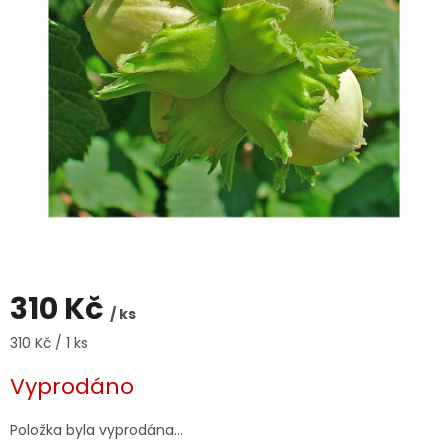
310 Kč
/ ks
Měrná
310 Kč / 1 ks
cena:
Vyprodáno
Položka byla vyprodána…