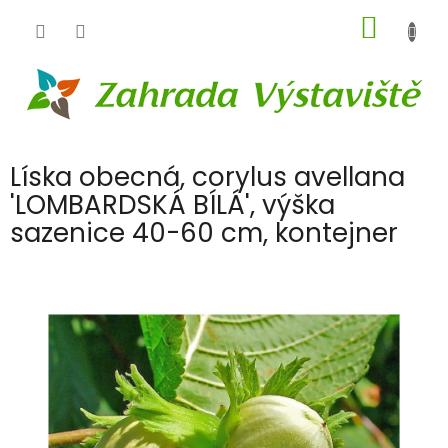
Přejít
NÁKUP
na
obsah
KOŠÍK
Líska obecná, corylus avellana
'LOMBARDSKÁ BÍLÁ', výška
sazenice 40-60 cm, kontejner