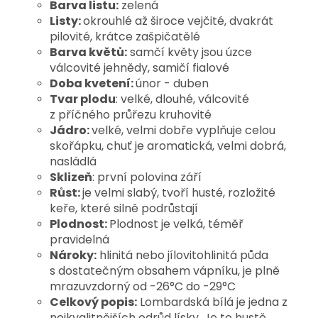
Barva listu:
zelená
Listy:
okrouhlé až široce vejčité, dvakrát
pilovité, krátce zašpičatělé
Barva květů:
samčí květy jsou úzce
válcovité jehnědy, samičí fialové
Doba kvetení:
únor - duben
Tvar plodu
: velké, dlouhé, válcovité
z příčného průřezu kruhovité
Jádro:
velké, velmi dobře vyplňuje celou
skořápku, chuť je aromatická, velmi dobrá,
nasládlá
Sklizeň
: první polovina září
Růst:
je velmi slabý, tvoří husté, rozložité
keře, které silně podrůstají
Plodnost:
Plodnost je velká, téměř
pravidelná
Nároky:
hlinitá nebo jílovitohlinitá půda
s dostatečným obsahem vápníku, je plně
mrazuvzdorný od -26°C do -29°C
Celkový popis:
Lombardská bílá je jedna z
nejkvalitnějších odrůd lísky. Je to hustě