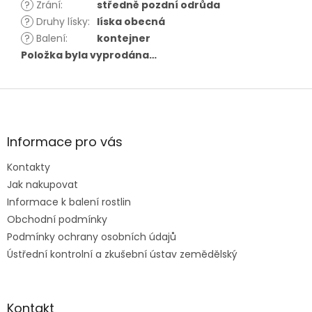
?
Zrání
:
středně pozdní odrůda
?
Druhy lísky
:
líska obecná
?
Balení
:
kontejner
Položka byla vyprodána…
Z
á
p
a
Informace pro vás
t
Kontakty
í
Jak nakupovat
Informace k balení rostlin
Obchodní podmínky
Podmínky ochrany osobních údajů
Ústřední kontrolní a zkušební ústav zemědělský
Kontakt