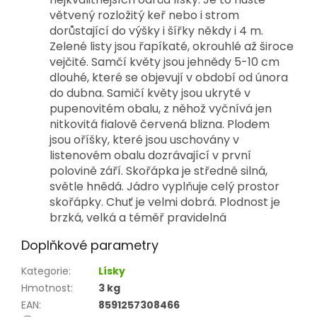
větvený rozložitý keř nebo i strom
dorůstající do výšky i šířky někdy i 4 m.
Zelené listy jsou řapíkaté, okrouhlé až široce
vejčité. Samčí květy jsou jehnědy 5-10 cm
dlouhé, které se objevují v období od února
do dubna. Samičí květy jsou ukryté v
pupenovitém obalu, z něhož vyčnívá jen
nitkovitá fialově červená blizna. Plodem
jsou oříšky, které jsou uschovány v
listenovém obalu dozrávající v první
polovině září. Skořápka je středně silná,
světle hnědá. Jádro vyplňuje celý prostor
skořápky. Chuť je velmi dobrá. Plodnost je
brzká, velká a téměř pravidelná
Doplňkové parametry
Kategorie
:
Lísky
Hmotnost
:
3 kg
EAN
:
8591257308466