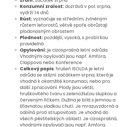
Zrání:
začátek srpna
Konzumní zralost:
dozrává v pol. srpna,
vydrží 14 dnů
Růst:
vyznačuje se středním, zvlněným
růstem letorostů, větvě spoře obrůstají
plodonosným obrostem
Plodnost:
pozdější, vysoká, s probírkou
pravidelná
Opylování:
je cizosprašná letní odrůda.
Vhodnými opylovači jsou např. Amfora,
Clappova nebo Konference
Celkový popis
: hrušeň ISOLDA je letní
odrůda se sklizní začátkem srpna, která je
vhodná k okamžité konzumaci, nebo pro
další zpracování. Plody jsou větší,
hruškovitého tvaru s zelenožlutou slupkou a
červeným líčkem. Dužina je bílá s jemnou a
šťavnatou sladkou chutí. Je mrazuvzdorná a
odolná proti strupovitosti. Je vhodná do
všech pěstitelských oblastí. Je cizosprašná,
vhodnými opylovači jsou např. Amfora,