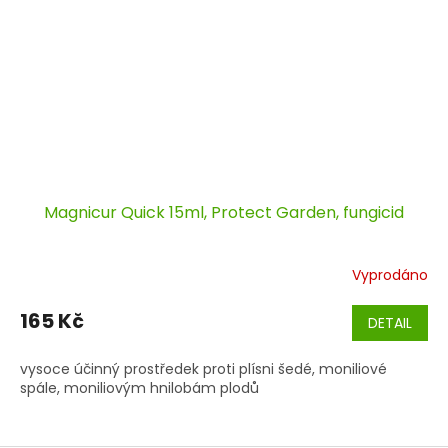
Magnicur Quick 15ml, Protect Garden, fungicid
Vyprodáno
165 Kč
DETAIL
vysoce účinný prostředek proti plísni šedé, moniliové
spále, moniliovým hnilobám plodů