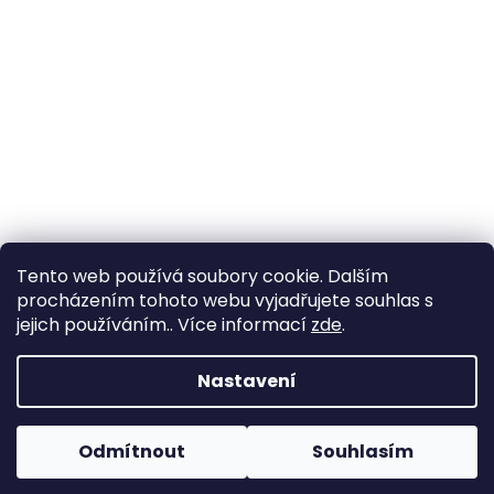
Tento web používá soubory cookie. Dalším
procházením tohoto webu vyjadřujete souhlas s
jejich používáním.. Více informací
zde
.
Vytvořil Shoptet
Nastavení
Copyright 2026
Zahrada Výstaviště
. Všechna práva
Odmítnout
Souhlasím
vyhrazena.
Upravit nastavení cookies