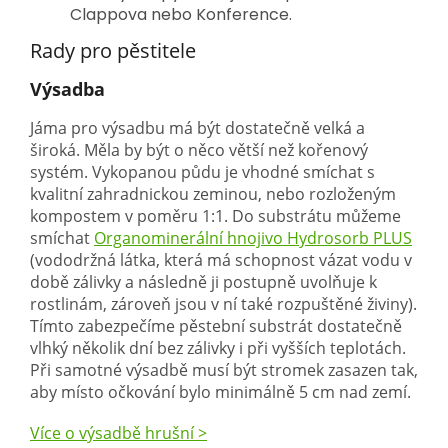
Clappova nebo Konference.
Rady pro pěstitele
Výsadba
Jáma pro výsadbu má být dostatečně velká a
široká. Měla by být o něco větší než kořenový
systém. Vykopanou půdu je vhodné smíchat s
kvalitní zahradnickou zeminou, nebo rozloženým
kompostem v poměru 1:1. Do substrátu můžeme
smíchat
Organominerální hnojivo Hydrosorb PLUS
(vododržná látka, která má schopnost vázat vodu v
době zálivky a následně ji postupně uvolňuje k
rostlinám, zároveň jsou v ní také rozpuštěné živiny).
Tímto zabezpečíme pěstební substrát dostatečně
vlhký několik dní bez zálivky i při vyšších teplotách.
Při samotné výsadbě musí být stromek zasazen tak,
aby místo očkování bylo minimálně 5 cm nad zemí.
Více o výsadbě hrušní >