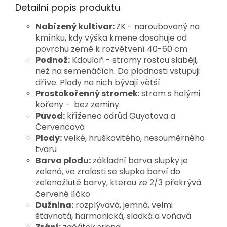
Detailní popis produktu
Nabízený kultivar:
ZK - naroubovaný na
kmínku, kdy výška kmene dosahuje od
povrchu země k rozvětvení 40-60 cm
Podnož:
Kdouloň - stromy rostou slaběji,
než na semenáčích. Do plodnosti vstupuji
dříve. Plody na nich bývají větší
Prostokořenný stromek
: strom s holými
kořeny - bez zeminy
Původ:
kříženec odrůd Guyotova a
Červencová
Plody:
velké, hruškovitého, nesouměrného
tvaru
Barva plodu:
základní barva slupky je
zelená, ve zralosti se slupka barví do
zelenožluté barvy, kterou ze 2/3 překrývá
červené líčko
Dužnina:
rozplývavá, jemná, velmi
šťavnatá, harmonická, sladká a voňavá