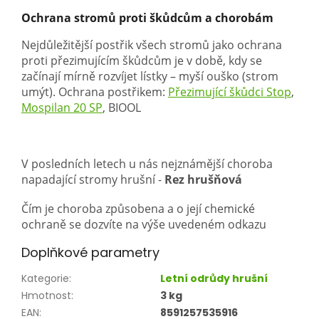
Ochrana stromů proti škůdcům a chorobám
Nejdůležitější postřik všech stromů jako ochrana
proti přezimujícím škůdcům je v době, kdy se
začínají mírně rozvíjet lístky – myší ouško (strom
umýt). Ochrana postřikem:
Přezimující škůdci Stop
,
Mospilan 20 SP
, BIOOL
V posledních letech u nás nejznámější choroba
napadající stromy hrušní -
Rez hrušňová
Čím je choroba způsobena a o její chemické
ochraně se dozvíte na výše uvedeném odkazu
Doplňkové parametry
Kategorie
:
Letní odrůdy hrušní
Hmotnost
:
3 kg
EAN
:
8591257535916