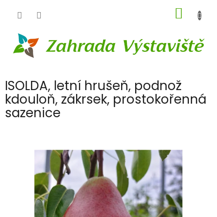
Přejít
NÁKUP
na
obsah
KOŠÍK
ISOLDA, letní hrušeň, podnož
kdouloň, zákrsek, prostokořenná
sazenice