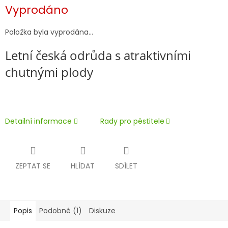
Měrná
Vyprodáno
cena:
Položka byla vyprodána…
Letní česká odrůda s atraktivními
chutnými plody
Detailní informace
Rady pro pěstitele
ZEPTAT SE
HLÍDAT
SDÍLET
Popis
Podobné (1)
Diskuze