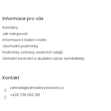
Z
á
p
a
Informace pro vás
t
Kontakty
í
Jak nakupovat
Informace k balení rostlin
Obchodní podmínky
Podmínky ochrany osobních údajů
Ústřední kontrolní a zkušební ústav zemědělský
Kontakt
zahrada
@
zahradavystaviste.cz
+420 739 002 391