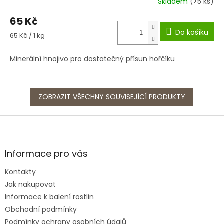
Skladem
(>5 ks)
65 Kč
Do košíku
Měrná
65 Kč / 1 kg
cena:
Minerální hnojivo pro dostatečný přísun hořčíku
ZOBRAZIT VŠECHNY SOUVISEJÍCÍ PRODUKTY
Z
á
p
a
Informace pro vás
t
Kontakty
í
Jak nakupovat
Informace k balení rostlin
Obchodní podmínky
Podmínky ochrany osobních údajů