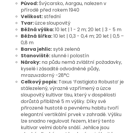
Původ:
Švýcarsko, Aargau, nalezen v
přírodě před rokem 1940
Velikost:
střední
Tvar:
úzce
sloupovitý
Běžná výška:
10 let | 1 - 2 m; 20 let | 3 - 5 m
Běžná šířka:
10 let | 0,3 - 0,4 m; 20 let | 0,5 –
0,8 m
Barva jehlic:
sytě zelená
Stanoviště:
slunné i polostín
Nároky:
na půdu nemá zvláštní požadavky,
kyselé i zásadité odvodněné půdy,
mrazuvzdorný -28°C
Celkový popis:
Taxus ‘Fastigiata Robusta’ je 
stálezelený, výrazně vzpřímený a úzce 
sloupovitý kultivar tisu, který v dospělosti 
dorůstá přibližně 5 m výšky. Díky své 
přirozené hustotě a pevnému habitu tvoří 
elegantní vertikální prvek v zahradě. Výšku 
lze snadno regulovat řezem, který tento 
kultivar velmi dobře snáší. 
Jehlice jsou 