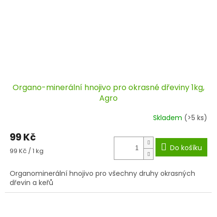
Organo-minerální hnojivo pro okrasné dřeviny 1kg,
Agro
Skladem
(>5 ks)
99 Kč
Do košíku
Měrná
99 Kč / 1 kg
cena:
Organominerální hnojivo pro všechny druhy okrasných
dřevin a keřů