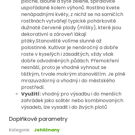
ploché, dlouhé a sytě zelené, spirálovitě 
uspořádané kolem výhonů. Rostlina kvete 
nenápadnými květy, z nichž se na samičích 
rostlinách vytvářejí typické pohárkovitě 
dužnaté červené plody (míšky), které jsou 
dekorativní a zároveň lákají 
ptáky.
Stanoviště volíme slunné až 
polostinné. Kultivar je nenáročný a dobře 
roste v kyselých i zásaditých, vždy však 
dobře odvodněných půdách. Přemokření 
nesnáší, proto je vhodné vyhnout se 
těžkým, trvale mokrým stanovištím. Je plně 
mrazuvzdorný a vhodný i do městského 
prostředí.
Využití:
vhodný pro výsadbu i do menších
zahrádek jako solitér nebo kombinovaných
výsadeb, lze vysadit i do živých plotů
Doplňkové parametry
Kategorie
:
Jehličnany