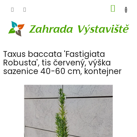
Přejít
NÁKUP
na
obsah
KOŠÍK
Taxus baccata 'Fastigiata
Robusta', tis červený, výška
sazenice 40-60 cm, kontejner