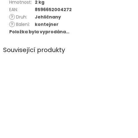
Hmotnost
:
2 kg
EAN
:
8596652004272
?
Druh
:
Jehličnany
?
Balení
:
kontejner
Položka byla vyprodána…
Související produkty