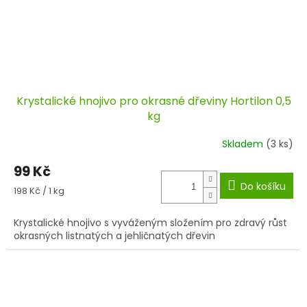
Krystalické hnojivo pro okrasné dřeviny Hortilon 0,5
kg
Skladem
(3 ks)
99 Kč
Do košíku
Měrná
198 Kč / 1 kg
cena:
Krystalické hnojivo s vyváženým složením pro zdravý růst
okrasných listnatých a jehličnatých dřevin