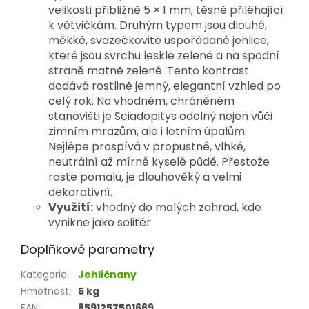
velikosti přibližně 5 × 1 mm, těsně přiléhající 
k větvičkám. Druhým typem jsou dlouhé, 
měkké, svazečkovitě uspořádané jehlice, 
které jsou svrchu leskle zelené a na spodní 
straně matně zelené. Tento kontrast 
dodává rostlině jemný, elegantní vzhled po 
celý rok. 
Na vhodném, chráněném 
stanovišti je Sciadopitys odolný nejen vůči 
zimním mrazům, ale i letním úpalům. 
Nejlépe prospívá v propustné, vlhké, 
neutrální až mírně kyselé půdě. Přestože 
roste pomalu, je dlouhověký a velmi 
dekorativní. 
Využití:
vhodný do malých zahrad, kde
vynikne jako solitér
Doplňkové parametry
Kategorie
:
Jehličnany
Hmotnost
:
5 kg
EAN
:
8591257501669