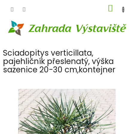
Přejít
NÁKUP
na
obsah
KOŠÍK
Sciadopitys verticillata,
pajehličník přeslenatý, výška
sazenice 20-30 cm,kontejner