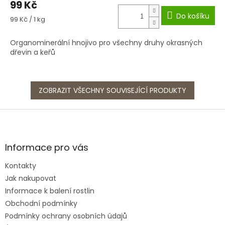
99 Kč
Do košíku
Měrná
99 Kč / 1 kg
cena:
Organominerální hnojivo pro všechny druhy okrasných
dřevin a keřů
ZOBRAZIT VŠECHNY SOUVISEJÍCÍ PRODUKTY
Z
á
p
a
Informace pro vás
t
Kontakty
í
Jak nakupovat
Informace k balení rostlin
Obchodní podmínky
Podmínky ochrany osobních údajů