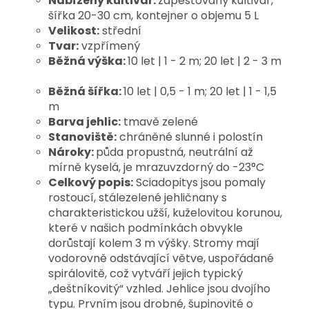
Nabízený kultivar:
zapěstovaný kultivar,
šířka 20-30 cm, kontejner o objemu 5 L
Velikost:
střední
Tvar:
vzpřímený
Běžná výška:
10 let | 1 - 2 m; 20 let | 2 - 3 m
Běžná šířka:
10 let | 0,5 - 1 m; 20 let | 1 - 1,5
m
Barva jehlic:
tmavě zelené
Stanoviště:
chráněné slunné i polostín
Nároky:
půda propustná, neutrální až
mírně kyselá, je mrazuvzdorný do -23°C
Celkový popis:
Sciadopitys jsou pomaly 
rostoucí, stálezelené jehličnany s 
charakteristickou užší, kuželovitou korunou, 
které v našich podmínkách obvykle 
dorůstají kolem 3 m výšky. Stromy mají 
vodorovně odstávající větve, uspořádané 
spirálovitě, což vytváří jejich typický 
„deštníkovitý“ vzhled. Jehlice
 jsou dvojího 
typu. Prvním jsou drobné, šupinovité o 