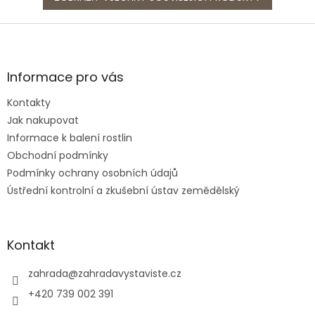
Z
á
p
a
Informace pro vás
t
Kontakty
í
Jak nakupovat
Informace k balení rostlin
Obchodní podmínky
Podmínky ochrany osobních údajů
Ústřední kontrolní a zkušební ústav zemědělský
Kontakt
zahrada
@
zahradavystaviste.cz
+420 739 002 391