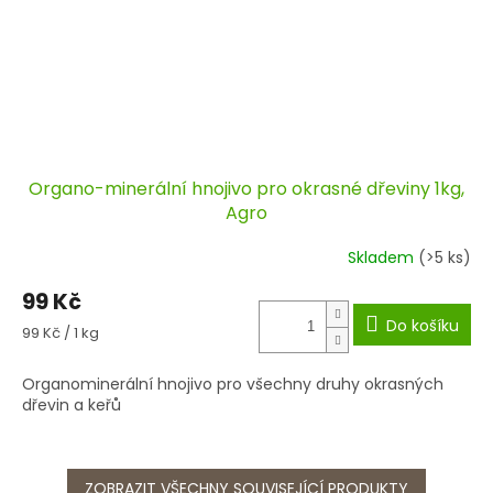
Organo-minerální hnojivo pro okrasné dřeviny 1kg,
Agro
Skladem
(>5 ks)
99 Kč
Do košíku
Měrná
99 Kč / 1 kg
cena:
Organominerální hnojivo pro všechny druhy okrasných
dřevin a keřů
ZOBRAZIT VŠECHNY SOUVISEJÍCÍ PRODUKTY