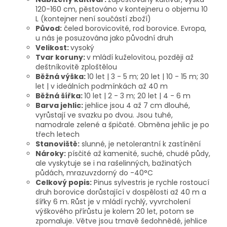
120-160 cm, pěstováno v kontejneru o objemu 10
L (kontejner není součástí zboží)
Původ:
čeled borovicovité, rod borovice. Evropa,
u nás je posuzována jako původní druh
Velikost:
vysoký
Tvar koruny:
v mládí kuželovitou, později až
deštníkovitě zploštělou
Běžná výška:
10 let | 3 - 5 m; 20 let | 10 - 15 m; 30
let | v ideálních podmínkách až 40 m
Běžná šířka:
10 let | 2 - 3 m; 20 let | 4 - 6 m
Barva jehlic:
jehlice jsou 4 až 7 cm dlouhé,
vyrůstají ve svazku po dvou. Jsou tuhé,
namodrale zelené a špičaté. Obměna jehlic je po
třech letech
Stanoviště:
slunné, je netolerantní k zastínění
Nároky:
písčité až kamenité, suché, chudé půdy,
ale vyskytuje se i na rašelinných, bažinatých
půdách, mrazuvzdorný do -40°C
Celkový popis:
Pinus sylvestris je rychle rostoucí
druh borovice dorůstající v dospělosti až 40 m a
šířky 6 m. Růst je v mládí rychlý, vyvrcholení
výškového přírůstu je kolem 20 let, potom se
zpomaluje. Větve jsou tmavě šedohnědé, jehlice