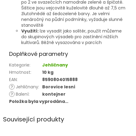
po 2 ve svazečcích namodrale zelené a špičaté.
Šištice jsou vejcovitě kuželovité dlouhé až 7,5 cm
žlutohnědé až šedozelené barvy. Je velmi
nenáročný na půdní podmínky, vyžaduje slunné
stanoviště
Využití:
lze vysadit jako solitér, použít můžeme
do skupinových výsadeb pro zastínění nižších
kultivarů. Běžně vysazována v parcích
Doplňkové parametry
Kategorie
:
Jehličnany
Hmotnost
:
10 kg
EAN
:
8590804015888
?
Jehličnany
:
Borovice lesní
?
Balení
:
kontejner
Položka byla vyprodána…
Související produkty