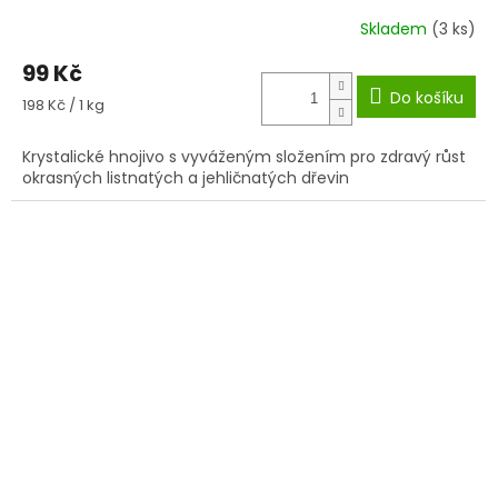
Skladem
(3 ks)
99 Kč
Do košíku
Měrná
198 Kč / 1 kg
cena:
Krystalické hnojivo s vyváženým složením pro zdravý růst
okrasných listnatých a jehličnatých dřevin