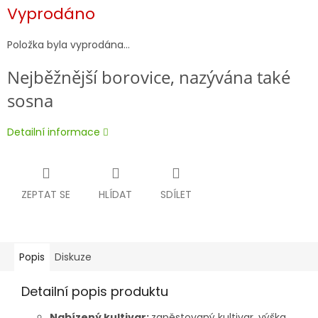
Měrná
Vyprodáno
cena:
Položka byla vyprodána…
Nejběžnější borovice, nazývána také
sosna
Detailní informace
ZEPTAT SE
HLÍDAT
SDÍLET
Popis
Diskuze
Detailní popis produktu
Nabízený kultivar:
zapěstovaný kultivar, výška