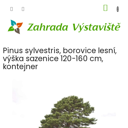
Přejít
NÁKUP
na
obsah
KOŠÍK
Pinus sylvestris, borovice lesní,
výška sazenice 120-160 cm,
kontejner