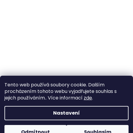
Tento web používá soubory cookie. Dalším
procházením tohoto webu vyjadřujete souhlas s
jejich používáním.. Více informací
zde
.
Vytvořil Shoptet
Nastavení
Copyright 2026
Zahrada Výstaviště
. Všechna práva
Odmítnout
Souhlasím
vyhrazena.
Upravit nastavení cookies