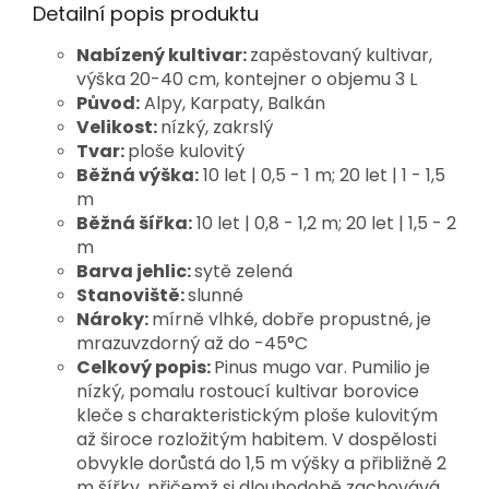
Detailní popis produktu
Nabízený kultivar:
zapěstovaný kultivar,
výška 20-40 cm, kontejner o objemu 3 L
Původ:
Alpy, Karpaty, Balkán
Velikost:
nízký, zakrslý
Tvar:
ploše kulovitý
Běžná výška:
10 let | 0,5 - 1 m; 20 let | 1 - 1,5
m
Běžná šířka:
10 let | 0,8 - 1,2 m; 20 let | 1,5 - 2
m
Barva jehlic:
sytě zelená
Stanoviště:
slunné
Nároky:
mírně vlhké, dobře propustné, je
mrazuvzdorný až do -45°C
Celkový popis:
Pinus mugo var. Pumilio je 
nízký, pomalu rostoucí kultivar borovice 
kleče s charakteristickým ploše kulovitým 
až široce rozložitým habitem. V dospělosti 
obvykle dorůstá do 1,5 m výšky a přibližně 2 
m šířky, přičemž si dlouhodobě zachovává 