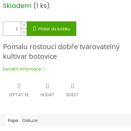
Měrná
Skladem
(1 ks)
cena:
Přidat do košíku
Pomalu rostoucí dobře tvarovatelný
kultivar botovice
Detailní informace
ZEPTAT SE
HLÍDAT
SDÍLET
Popis
Diskuze