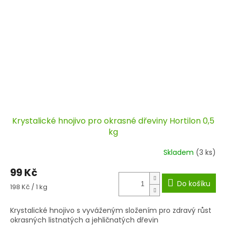
Krystalické hnojivo pro okrasné dřeviny Hortilon 0,5
kg
Skladem
(3 ks)
99 Kč
Do košíku
Měrná
198 Kč / 1 kg
cena:
Krystalické hnojivo s vyváženým složením pro zdravý růst
okrasných listnatých a jehličnatých dřevin