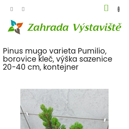
Přejít
NÁKUP
na
obsah
KOŠÍK
Pinus mugo varieta Pumilio,
borovice kleč, výška sazenice
20-40 cm, kontejner