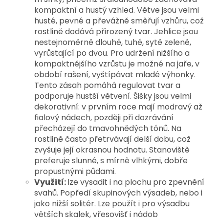
kompaktní a hustý vzhled. 
Větve jsou velmi 
husté, pevné a převážně směřují vzhůru, což 
rostlině dodává přirozený tvar. Jehlice jsou 
nestejnoměrně dlouhé, tuhé, sytě zelené, 
vyrůstající po dvou. 
Pro udržení nižšího a 
kompaktnějšího vzrůstu je možné na jaře, v 
období rašení, vyštípávat mladé výhonky. 
Tento zásah pomáhá regulovat tvar a 
podporuje hustší větvení. 
Šišky jsou velmi 
dekorativní: v prvním roce mají modravý až 
fialový nádech, později při dozrávání 
přecházejí do tmavohnědých tónů. Na 
rostlině často přetrvávají delší dobu, což 
zvyšuje její okrasnou hodnotu. 
Stanoviště 
preferuje slunné, s mírně vlhkými, dobře 
propustnými půdami.
Využití:
lze vysadit i na plochu pro zpevnění
svahů. Popředí skupinových výsadeb, nebo i
jako nižší solitér. Lze použít i pro výsadbu
větších skalek, vřesovišť i nádob