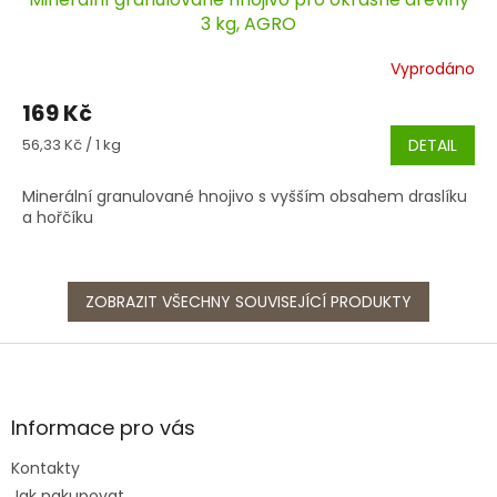
3 kg, AGRO
Vyprodáno
169 Kč
Měrná
56,33 Kč / 1 kg
DETAIL
cena:
Minerální granulované hnojivo s vyšším obsahem draslíku
a hořčíku
ZOBRAZIT VŠECHNY SOUVISEJÍCÍ PRODUKTY
Z
á
p
a
Informace pro vás
t
Kontakty
í
Jak nakupovat