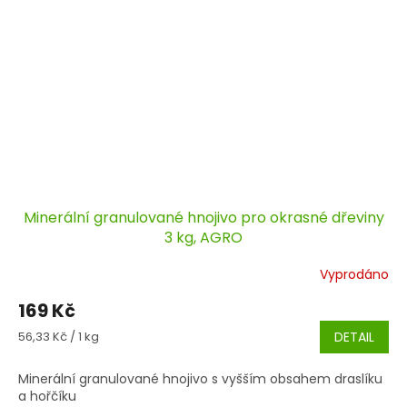
Minerální granulované hnojivo pro okrasné dřeviny
3 kg, AGRO
Vyprodáno
169 Kč
Měrná
56,33 Kč / 1 kg
DETAIL
cena:
Minerální granulované hnojivo s vyšším obsahem draslíku
a hořčíku