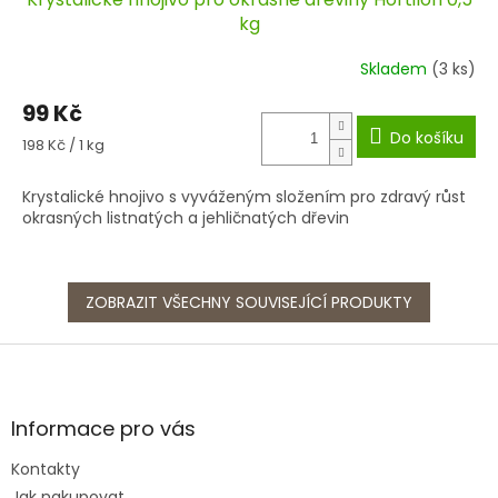
kg
Skladem
(3 ks)
99 Kč
Do košíku
Měrná
198 Kč / 1 kg
cena:
Krystalické hnojivo s vyváženým složením pro zdravý růst
okrasných listnatých a jehličnatých dřevin
ZOBRAZIT VŠECHNY SOUVISEJÍCÍ PRODUKTY
Z
á
p
a
Informace pro vás
t
Kontakty
í
Jak nakupovat