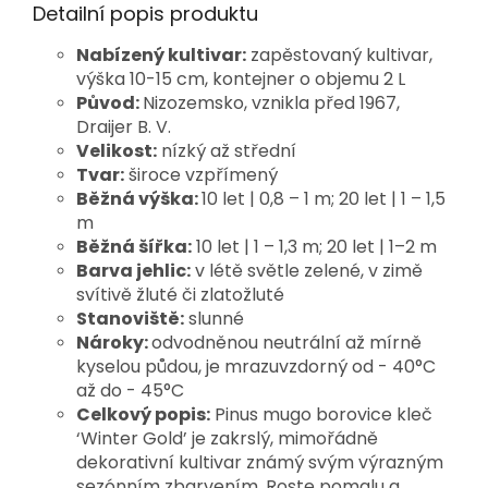
Detailní popis produktu
Nabízený kultivar:
zapěstovaný kultivar,
výška 10-15 cm, kontejner o objemu 2 L
Původ:
Nizozemsko, vznikla před 1967,
Draijer B. V.
Velikost:
nízký až střední
Tvar:
široce vzpřímený
Běžná výška:
10 let | 0,8 – 1 m; 20 let | 1 – 1,5
m
Běžná šířka:
10 let | 1 – 1,3 m; 20 let | 1–2 m
Barva jehlic:
v létě světle zelené, v zimě
svítivě žluté či zlatožluté
Stanoviště:
slunné
Nároky:
odvodněnou neutrální až mírně
kyselou půdou, je mrazuvzdorný od - 40°C
až do - 45°C
Celkový popis:
Pinus mugo borovice kleč 
‘Winter Gold’ je zakrslý, mimořádně 
dekorativní kultivar známý svým výrazným 
sezónním zbarvením. Roste pomalu a 