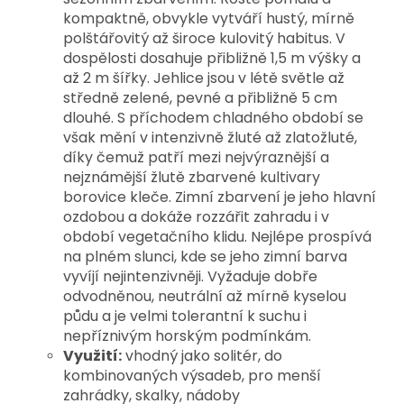
kompaktně, obvykle vytváří hustý, mírně 
polštářovitý až široce kulovitý habitus. V 
dospělosti dosahuje přibližně 1,5 m výšky a 
až 2 m šířky. 
Jehlice jsou v létě světle až 
středně zelené, pevné a přibližně 5 cm 
dlouhé. S příchodem chladného období se 
však mění v intenzivně žluté až zlatožluté, 
díky čemuž patří mezi nejvýraznější a 
nejznámější žlutě zbarvené kultivary 
borovice kleče. Zimní zbarvení je jeho hlavní 
ozdobou a dokáže rozzářit zahradu i v 
období vegetačního klidu. 
Nejlépe prospívá 
na plném slunci, kde se jeho zimní barva 
vyvíjí nejintenzivněji. Vyžaduje dobře 
odvodněnou, neutrální až mírně kyselou 
půdu a je velmi tolerantní k suchu i 
nepříznivým horským podmínkám. 
Využití:
vhodný jako solitér, do
kombinovaných výsadeb, pro menší
zahrádky, skalky, nádoby