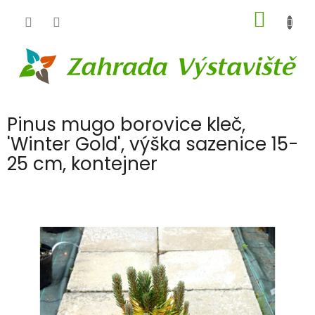
Přejít
NÁKUP
na
obsah
KOŠÍK
Pinus mugo borovice kleč,
'Winter Gold', výška sazenice 15-
25 cm, kontejner