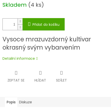
Měrná
Skladem
(4 ks)
cena:
Přidat do košíku
Vysoce mrazuvzdorný kultivar
okrasný svým vybarvením
Detailní informace
ZEPTAT SE
HLÍDAT
SDÍLET
Popis
Diskuze