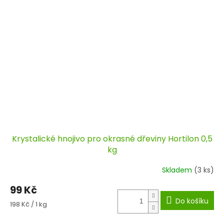
Krystalické hnojivo pro okrasné dřeviny Hortilon 0,5
kg
Skladem
(3 ks)
99 Kč
Do košíku
Měrná
198 Kč / 1 kg
cena: