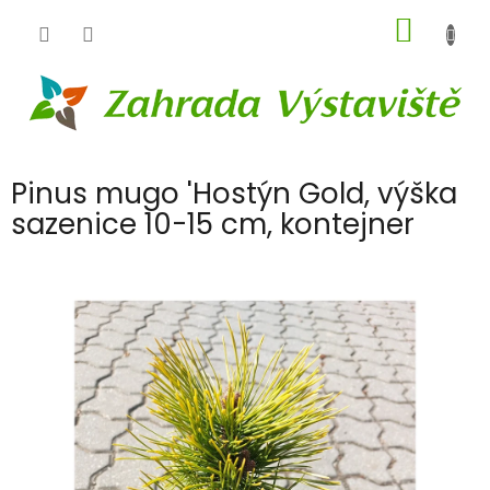
Přejít
NÁKUP
na
obsah
KOŠÍK
Pinus mugo 'Hostýn Gold, výška
sazenice 10-15 cm, kontejner