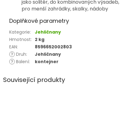
jako solitér, do kombinovaných výsadeb,
pro menší zahrádky, skalky, nádoby
Doplňkové parametry
Kategorie
:
Jehličnany
Hmotnost
:
2 kg
EAN
:
8596652002803
?
Druh
:
Jehličnany
?
Balení
:
kontejner
Související produkty