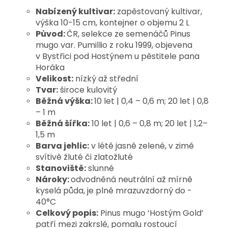
Nabízený kultivar:
zapěstovaný kultivar,
výška 10-15 cm, kontejner o objemu 2 L
Původ:
ČR, selekce ze semenáčů Pinus
mugo var. Pumillio z roku 1999, objevena
v Bystřici pod Hostýnem u pěstitele pana
Horáka
Velikost:
nízký až střední
Tvar:
široce kulovitý
Běžná výška:
10 let | 0,4 – 0,6 m; 20 let | 0,8
– 1 m
Běžná šířka:
10 let | 0,6 – 0,8 m; 20 let | 1,2–
1,5 m
Barva jehlic:
v létě jasně zelené, v zimě
svítivě žluté či zlatožluté
Stanoviště:
slunné
Nároky:
odvodněná neutrální až mírně
kyselá půda, je plně mrazuvzdorný do -
40°C
Celkový popis:
Pinus mugo ‘Hostým Gold’ 
patří mezi zakrslé, pomalu rostoucí 