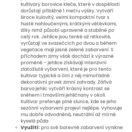
kultivary borovice kleče, které v dospělosti 
dorůstají přibližně 1 metru výšky. Vytváří 
široce kulovitý, velmi kompaktní tvar s 
hustě nahloučenými, krátkými větévkami, 
díky nimž působí upraveně a stabilně po 
celý rok. 
Jehlice jsou tenké až nitkovité, 
vyrůstají ve svazečcích po dvou a během 
vegetace mají jasně zelené zabarvení. S 
příchodem zimy však dochází k výrazné 
proměně – jehlice získávají intenzivní 
zlatožluté vybarvení, které je pro tento 
kultivar typické a činí z něj mimořádně 
dekorativní prvek zimní zahrady. Zářivá 
barva jehlic vytváří krásný kontrast se 
sněhem i tmavšími jehličnany v okolí. 
Kultivar preferuje plné slunce, kde se jeho 
sezónní vybarvení projeví nejlépe. Vyhovuje 
mu dobře odvodněná, neutrální až mírně 
kyselá půda
Využití:
pro své barevné zabarvení vynikne