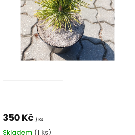
350 Kč
/ ks
Měrná
Skladem
(1 ks)
cena: