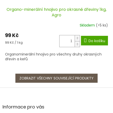
Organo-minerální hnojivo pro okrasné dřeviny 1kg,
Agro
Skladem
(>5 ks)
99 Kč
Do košíku
Měrná
99 Kč / 1 kg
cena:
Organominerální hnojivo pro všechny druhy okrasných
dřevin a keřů
ZOBRAZIT VŠECHNY SOUVISEJÍCÍ PRODUKTY
Z
á
p
a
Informace pro vás
t