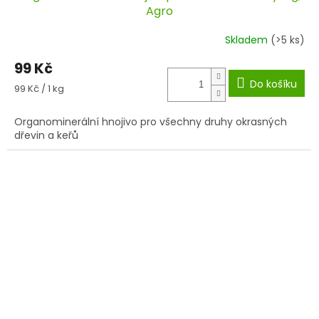
Agro
Skladem
(>5 ks)
99 Kč
Do košíku
Měrná
99 Kč / 1 kg
cena:
Organominerální hnojivo pro všechny druhy okrasných
dřevin a keřů