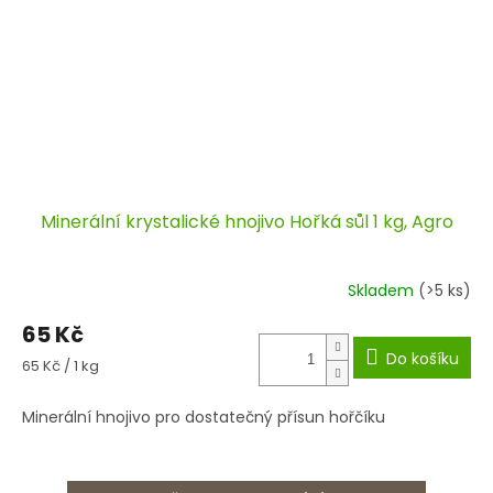
Minerální krystalické hnojivo Hořká sůl 1 kg, Agro
Skladem
(>5 ks)
65 Kč
Do košíku
Měrná
65 Kč / 1 kg
cena:
Minerální hnojivo pro dostatečný přísun hořčíku