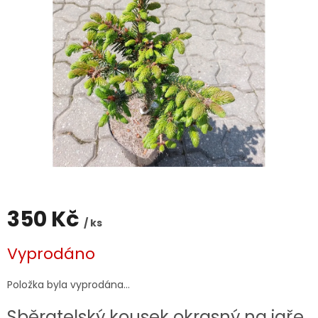
350 Kč
/ ks
Měrná
Vyprodáno
cena:
Položka byla vyprodána…
Sběratelský kousek okrasný na jaře