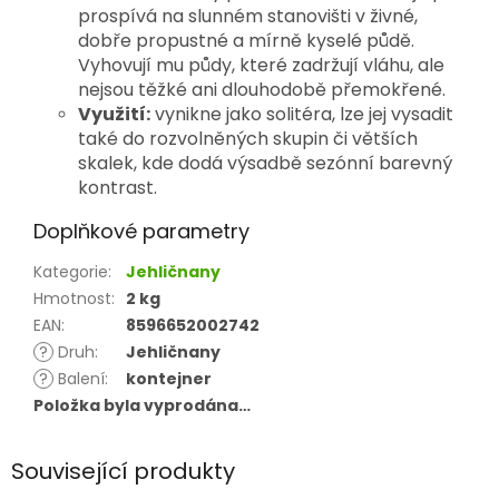
prospívá na slunném stanovišti v živné, 
dobře propustné a mírně kyselé půdě. 
Vyhovují mu půdy, které zadržují vláhu, ale 
nejsou těžké ani dlouhodobě přemokřené.
Využití:
 vynikne jako solitéra, lze jej vysadit 
také do rozvolněných skupin či větších 
skalek, kde dodá výsadbě sezónní barevný 
kontrast.
Doplňkové parametry
Kategorie
:
Jehličnany
Hmotnost
:
2 kg
EAN
:
8596652002742
?
Druh
:
Jehličnany
?
Balení
:
kontejner
Položka byla vyprodána…
Související produkty