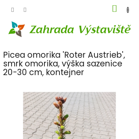
Přejít
NÁKUP
na
obsah
KOŠÍK
Picea omorika 'Roter Austrieb',
smrk omorika, výška sazenice
20-30 cm, kontejner