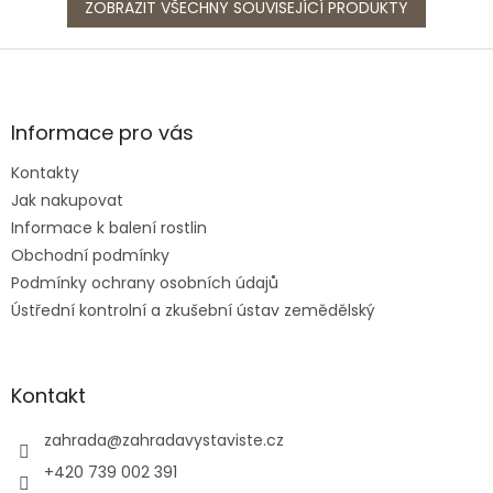
ZOBRAZIT VŠECHNY SOUVISEJÍCÍ PRODUKTY
Z
á
p
a
Informace pro vás
t
Kontakty
í
Jak nakupovat
Informace k balení rostlin
Obchodní podmínky
Podmínky ochrany osobních údajů
Ústřední kontrolní a zkušební ústav zemědělský
Kontakt
zahrada
@
zahradavystaviste.cz
+420 739 002 391