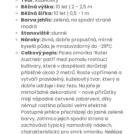
Tvar:
kuželovitý
Běžná výška:
10 let | 2 – 2,5 m
Běžná šířka:
10 let | 0,5 - 1 m
Barva jehlic:
zelená, na spodní straně
modrá
Stanoviště:
slunné
Nároky:
živná, dobře propustná, mírně
kyselá půda, je mrazuvzdorný do -29°C
Celkový popis:
Picea omorika ‘Roter 
Austrieb’ patří mezi pomalu rostoucí 
kultivary, které v dospělosti dorůstají 
přibližně okolo 2 metrů. Roste vzpřímeně a 
vytváří pravidelný, kuželovitý tvar, který si 
dobře udržuje i bez řezu. Na jaře je 
mimořádně dekorativní – nové přírůstky 
mají nápadné červené zabarvení, díky 
němuž rostlina působí velmi efektně. 
Postupně jehlice přecházejí do jasně zelené 
barvy, zatímco jejich spodní strana si 
zachovává typický namodralý nádech, 
charakteristický pro smrk omoriku. 
Nejlépe 