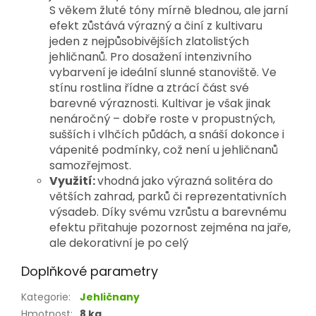
S věkem žluté tóny mírně blednou, ale jarní 
efekt zůstává výrazný a činí z kultivaru 
jeden z nejpůsobivějších zlatolistých 
jehličnanů. 
Pro dosažení intenzivního 
vybarvení je ideální slunné stanoviště. Ve 
stínu rostlina řídne a ztrácí část své 
barevné výraznosti. Kultivar je však jinak 
nenáročný – dobře roste v propustných, 
sušších i vlhčích půdách, a snáší dokonce i 
vápenité podmínky, což není u jehličnanů 
samozřejmost.
Využití:
vhodná jako výrazná solitéra do
větších zahrad, parků či reprezentativních
výsadeb. Díky svému vzrůstu a barevnému
efektu přitahuje pozornost zejména na jaře,
ale dekorativní je po celý
Doplňkové parametry
Kategorie
:
Jehličnany
Hmotnost
:
8 kg