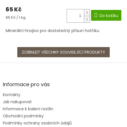
65 Kč
Do košíku
Měrná
65 Kč / 1 kg
cena:
Minerální hnojivo pro dostatečný přísun hořčíku
ZOBRAZIT VŠECHNY SOUVISEJÍCÍ PRODUKTY
Z
á
p
a
Informace pro vás
t
Kontakty
í
Jak nakupovat
Informace k balení rostlin
Obchodní podmínky
Podmínky ochrany osobních údajů