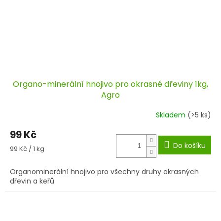
Organo-minerální hnojivo pro okrasné dřeviny 1kg,
Agro
Skladem
(>5 ks)
99 Kč
Do košíku
Měrná
99 Kč / 1 kg
cena:
Organominerální hnojivo pro všechny druhy okrasných
dřevin a keřů