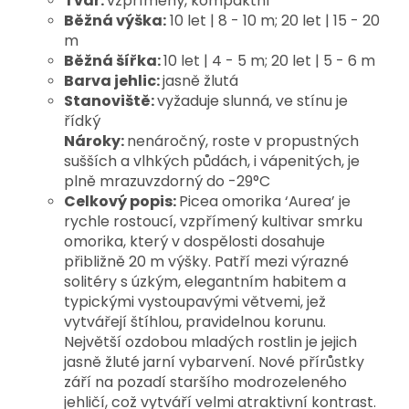
Tvar:
vzpřímený, kompaktní
Běžná výška:
10 let | 8 - 10 m; 20 let | 15 - 20
m
Běžná šířka:
10 let | 4 - 5 m; 20 let | 5 - 6 m
Barva jehlic:
jasně žlutá
Stanoviště:
vyžaduje slunná, ve stínu je
řídký
Nároky:
nenáročný, roste v propustných
sušších a vlhkých půdách, i vápenitých, je
plně mrazuvzdorný do -29°C
Celkový popis:
Picea omorika ‘Aurea’ je 
rychle rostoucí, vzpřímený kultivar smrku 
omorika, který v dospělosti dosahuje 
přibližně 20 m výšky. Patří mezi výrazné 
solitéry s úzkým, elegantním habitem a 
typickými vystoupavými větvemi, jež 
vytvářejí štíhlou, pravidelnou korunu. 
Největší ozdobou mladých rostlin je jejich 
jasně žluté jarní vybarvení. Nové přírůstky 
září na pozadí staršího modrozeleného 
jehličí, což vytváří velmi atraktivní kontrast. 