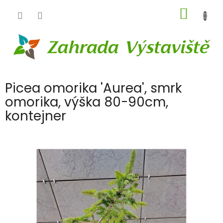
Přejít
NÁKUP
na
obsah
KOŠÍK
Picea omorika 'Aurea', smrk
omorika, výška 80-90cm,
kontejner