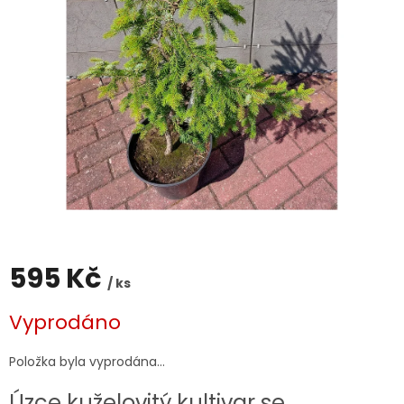
595 Kč
/ ks
Měrná
Vyprodáno
cena:
Položka byla vyprodána…
Úzce kuželovitý k
ultivar se