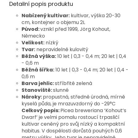
Detailní popis produktu
Nabízený kultivar:
kultivar, výška 20-30
cm, kontejner o objemu 2L
Původ:
vznikl před 1999, Jörg Kohout,
Německo
Velikost:
nízký
Tvar:
nepravidelně kulovitý
Běžná výška:
10 let | 0,3 - 0,4 m; 20 let | 0,4
- 0,6 m
Běžná šířka:
10 let | 0,3 - 0,4 m; 20 let | 0,4 -
0,6 m
Barva jehlic:
stříbřitě zelená
Stanoviště:
slunné
Nároky:
propustná, středně úrodná, mírně
kyselá půda, je mrazuvzdorný do -29°C
Celkový popis:
Picea breweriana ‘Kohout’s 
Dwarf’ je velmi pomalu rostoucí trpasličí 
kultivar ceněný pro svůj nízký a kompaktní 
habitus. V dospělosti dorůstá pouhých 0,6 
metru výšky. Jeho tvar je nepravidelně 