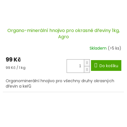
Organo-minerální hnojivo pro okrasné dřeviny 1kg,
Agro
Skladem
(>5 ks)
99 Kč
Do košíku
Měrná
99 Kč / 1 kg
cena:
Organominerální hnojivo pro všechny druhy okrasných
dřevin a keřů