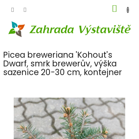
Přejít
NÁKUP
na
obsah
KOŠÍK
Picea breweriana 'Kohout's
Dwarf, smrk brewerův, výška
sazenice 20-30 cm, kontejner