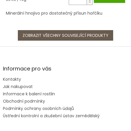
cena:
Minerální hnojivo pro dostatečný přísun hořčíku
ZOBRAZIT VŠECHNY SOUVISEJÍCÍ PRODUKTY
Z
á
p
a
Informace pro vás
t
Kontakty
í
Jak nakupovat
Informace k balení rostlin
Obchodní podmínky
Podmínky ochrany osobních údajů
Ústřední kontrolní a zkušební ústav zemědělský