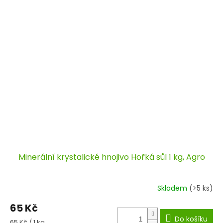
Minerální krystalické hnojivo Hořká sůl 1 kg, Agro
Skladem
(>5 ks)
65 Kč
Do košíku
Měrná
65 Kč / 1 kg