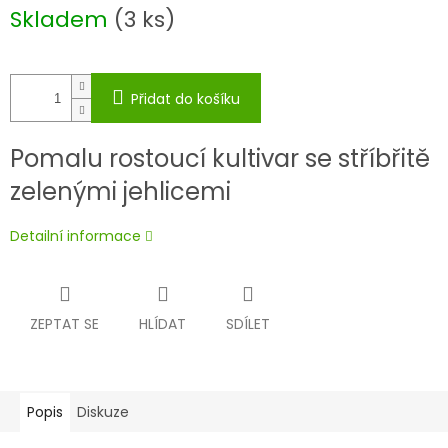
Měrná
Skladem
(3 ks)
cena:
Přidat do košíku
Pomalu rostoucí kultivar se stříbřitě
zelenými jehlicemi
Detailní informace
ZEPTAT SE
HLÍDAT
SDÍLET
Popis
Diskuze