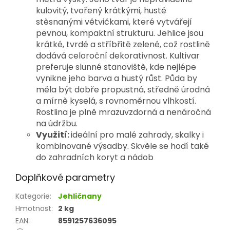
kulovitý, tvořený krátkými, hustě 
stěsnanými větvičkami, které vytvářejí 
pevnou, kompaktní strukturu. 
Jehlice jsou 
krátké, tvrdé a stříbřitě zelené, což rostlině 
dodává celoroční dekorativnost. 
Kultivar 
preferuje slunné stanoviště, kde nejlépe 
vynikne jeho barva a hustý růst. Půda by 
měla být dobře propustná, středně úrodná 
a mírně kyselá, s rovnoměrnou vlhkostí. 
Rostlina je plně mrazuvzdorná a nenáročná 
na údržbu.
Využití:
ideální pro malé zahrady, skalky i
kombinované výsadby. Skvěle se hodí také
do zahradních koryt a nádob
Doplňkové parametry
Kategorie
:
Jehličnany
Hmotnost
:
2 kg
EAN
:
8591257636095