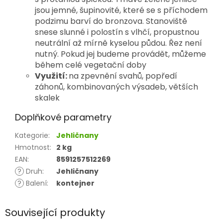
jsou jemné, šupinovité, které se s příchodem
podzimu barví do bronzova. Stanoviště
snese slunné i polostín s vlhčí, propustnou
neutrální až mírně kyselou půdou. Řez není
nutný. Pokud jej budeme provádět, můžeme
během celé vegetační doby
Využití:
na zpevnění svahů, popředí
záhonů, kombinovaných výsadeb, větších
skalek
Doplňkové parametry
Kategorie
:
Jehličnany
Hmotnost
:
2 kg
EAN
:
8591257512269
?
Druh
:
Jehličnany
?
Balení
:
kontejner
Související produkty