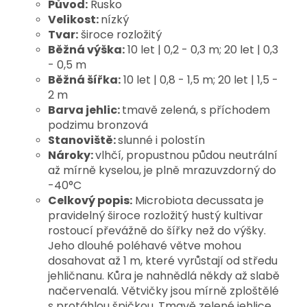
Původ:
Rusko
Velikost:
nízký
Tvar:
široce rozložitý
Běžná výška:
10 let | 0,2 - 0,3 m; 20 let | 0,3
- 0,5 m
Běžná šířka:
10 let | 0,8 - 1,5 m; 20 let | 1,5 -
2 m
Barva jehlic:
tmavě zelená, s příchodem
podzimu bronzová
Stanoviště:
slunné i polostín
Nároky:
vlhčí, propustnou půdou neutrální
až mírně kyselou, je plně mrazuvzdorný do
-40°C
Celkový popis:
Microbiota decussata je
pravidelný široce rozložitý hustý kultivar
rostoucí převážně do šířky než do výšky.
Jeho dlouhé poléhavé větve mohou
dosahovat až 1 m, které vyrůstají od středu
jehličnanu. Kůra je nahnědlá někdy až slabě
načervenalá. Větvičky jsou mírně zploštělé
s protáhlou špičkou. Tmavě zelené jehlice