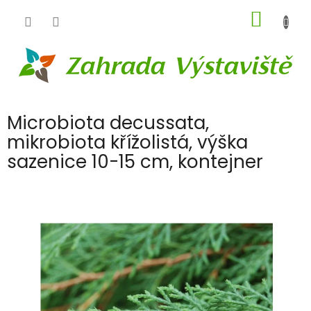
Přejít
NÁKUP
na
obsah
KOŠÍK
Microbiota decussata,
mikrobiota křížolistá, výška
sazenice 10-15 cm, kontejner