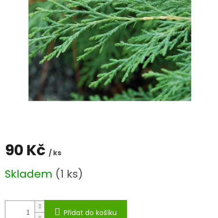
90 Kč
/ ks
Měrná
Skladem
(1 ks)
cena:
Přidat do košíku