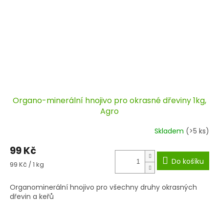
Organo-minerální hnojivo pro okrasné dřeviny 1kg,
Agro
Skladem
(>5 ks)
99 Kč
Do košíku
Měrná
99 Kč / 1 kg
cena:
Organominerální hnojivo pro všechny druhy okrasných
dřevin a keřů