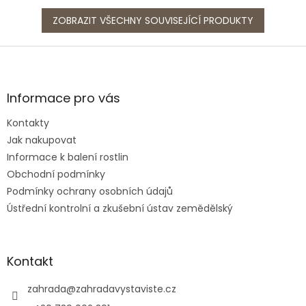
ZOBRAZIT VŠECHNY SOUVISEJÍCÍ PRODUKTY
Z
á
p
a
Informace pro vás
t
Kontakty
í
Jak nakupovat
Informace k balení rostlin
Obchodní podmínky
Podmínky ochrany osobních údajů
Ústřední kontrolní a zkušební ústav zemědělský
Kontakt
zahrada
@
zahradavystaviste.cz