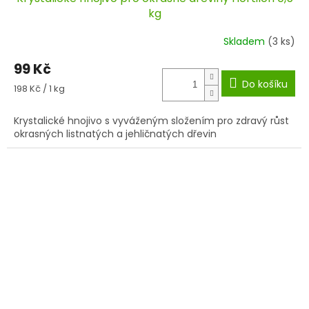
kg
Skladem
(3 ks)
99 Kč
Do košíku
Měrná
198 Kč / 1 kg
cena:
Krystalické hnojivo s vyváženým složením pro zdravý růst
okrasných listnatých a jehličnatých dřevin